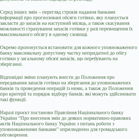
Серед інших змін – перегляд строків надання банками
інформації про прогнозовані обсяги готівки, яку планується
закласти до запасів на наступний місяць, а також скасування
можливості страхування запасів готівки у разі перевищення їх
максимального обсягу в одному сховищі.
Окремо пропонується встановити для кожного уповноваженого
банку максимальну допустиму частку непридатної до обігу
готівки у загальному обсязі запасів, що перебувають на
зберіганні.
Відповідні зміни планують внести до Положення про
передавання запасів готівки на зберігання до уповноважених
банків та проведення операцій із ними, а також до Положення
про критерії та порядок відбору банків, які можуть здійснювати
такі функції.
Наразі проєкт постанови Правління Національного банку
України “Про внесення змін до деяких нормативно-правових
актів Національного банку України з питань роботи з
уповноваженими банками” оприлюднено для громадського
обговорення.