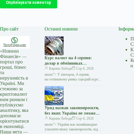
Опублікувати коментар
Про сайт
Останні новини
Інформ
П
С
К
«Новини
С
Фінансів» —
Курс валют на 4 серпня:
К
портал про
долар в обмінниках
и
гроші, бізнес
подешевшав на 10 копійок —
Карина Лобода
Сер 6, 2026
та
Мінфін
anons”> У вівторок, 4 серпня,
нерухомість в
на готівковому ринку середній курс
Україні. Ми
долара знизився на 10 копійок
стежимо за
у покупці та виріс на 7 копійок
криптовалют
у продажу. Євро подорожчало…
ним ринком і
публікуємо
Уряд назвав законопроєкти,
аналітику, яка
без яких Україна не зможе
допомагає
просунутися до членства в ЄС
Карина Лобода
Сер 6, 2026
орієнтуватися
— Мінфін
anons”> Україна має якнайшвидше
в економіці.
ухвалити низку законопроєктів, від
Наша мета —