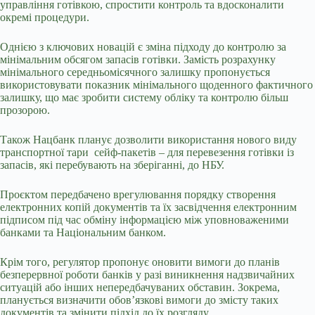
управління готівкою, спростити контроль та вдосконалити
окремі процедури.
Однією з ключових новацій є зміна підходу до контролю за
мінімальним обсягом запасів готівки. Замість розрахунку
мінімального середньомісячного залишку пропонується
використовувати показник мінімального щоденного фактичного
залишку, що має зробити систему обліку та контролю більш
прозорою.
Також Нацбанк планує дозволити використання нового виду
транспортної тари сейф-пакетів – для перевезення готівки із
запасів, які перебувають на зберіганні, до НБУ.
Проєктом передбачено врегулювання порядку створення
електронних копій документів та їх засвідчення електронним
підписом під час обміну інформацією між уповноваженими
банками та Національним банком.
Крім того, регулятор пропонує оновити вимоги до планів
безперервної роботи банків у разі виникнення надзвичайних
ситуацій або інших непередбачуваних обставин. Зокрема,
планується визначити обов’язкові вимоги до змісту таких
документів та змінити підхід до їх розгляду.