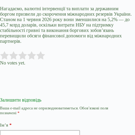
Нагадаємо, валютні інтервенції та виплати за державним
боргом призвели до скорочення міжнародних резервів України.
Станом на 1 червня 2026 року вони зменшилися на 5,2% — до
45,7 млрд доларів, оскільки витрати НБУ на підтримку
стабільності гривні та виконання боргових зобов’язань
перевищили обсяги фінансової допомоги від міжнародних
партнерів.
Submit Rating
Rate this item:
No votes yet.
Залишити відповідь
Ваша e-mail адреса не оприлюднюватиметься.
Обов’язкові поля
позначені
*
Ім’я
*