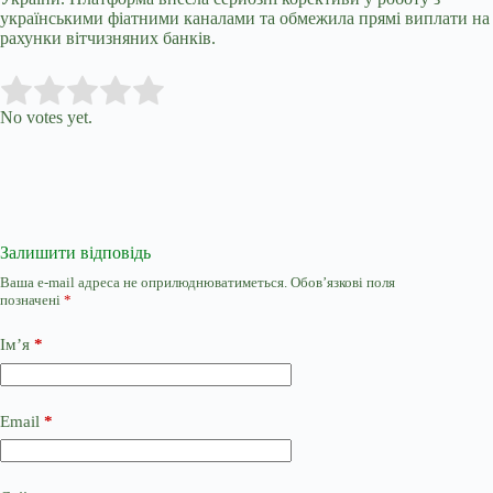
українськими фіатними каналами та обмежила прямі виплати на
рахунки вітчизняних банків.
Submit Rating
Rate this item:
No votes yet.
Залишити відповідь
Ваша e-mail адреса не оприлюднюватиметься.
Обов’язкові поля
позначені
*
Ім’я
*
Email
*