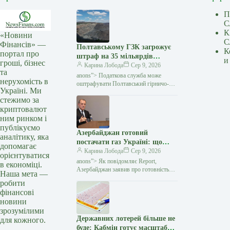
П
С
К
«Новини
С
Фінансів» —
Полтавському ГЗК загрожує
К
портал про
штраф на 35 мільярдів
и
гроші, бізнес
гривень — Мінфін
Карина Лобода
Сер 9, 2026
та
anons”> Податкова служба може
нерухомість в
оштрафувати Полтавський гірничо-
Україні. Ми
збагачувальний комбінат (ГЗК), який
стежимо за
входить до групи Ferrexpo, на близько
криптовалют
35,3 млрд грн ($788 млн), через…
ним ринком і
публікуємо
Азербайджан готовий
аналітику, яка
постачати газ Україні: що
допомагає
відомо про нову пропозицію
Карина Лобода
Сер 9, 2026
орієнтуватися
— Мінфін
anons”> Як повідомляє Report,
в економіці.
Азербайджан заявив про готовність
Наша мета —
постачати природний газ Україні
робити
та розглядає можливість використання
фінансові
українських підземних газових сховищ
новини
зрозумілими
Державних лотерей більше не
для кожного.
буде: Кабмін готує масштабну