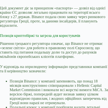
Цей документ діє за принципом «паспорта» — дозвіл від однієї
країни ЄС дозволяє легально працювати на території всього
блоку з 27 держав. Binance подала свою заявку через ринкового
регулятора Греції, проте, за даними інсайдерів, її планують
відхилити.
Позиція криптобіржі та загроза для користувачів
Рішення грецького регулятора означає, що Binance не отримає
«зелене світло» для роботи в правовому полі Євросоюзу, що
ставить під питання подальшу долю та доступ до рахунків
мільйонів європейських клієнтів платформи.
У відповідь на оприлюднену інформацію представники компанії
та її керівництво зазначили:
Позиція Binance: у компанії запевняють, що понад 18
місяців конструктивно співпрацювали з Hellenic Capital
Market Commission і виконали всі жорсткі вимоги MiCA. За
версією біржі, попередній аудит визнав заявку цілком
відповідною правилам, і жодних офіційних заперечень від
Греції вони наразі не отримували.
Подальші кроки: у компанії пообіцяли надати детальні