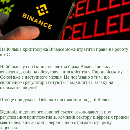
Найбільша криптобіржа Binance може втратити право на роботу
в ЄС
Найбільша у світі криптовалютна біржа Binance ризикує
втратити дозвіл на обслуговування клієнтів у
Європейському
Союзі вже з наступного місяця. Це пов’язано з тим, що
європейські регулятори готуються відхилити її заявку на
отримання ліцензії.
Про це повідомляє
Delo.ua
з посиланням на
дані
Reuters.
Відповідно до нового європейського законодавства про
регулювання криптоактивів, компанії сектору цифрових грошей
мають дедлайн до кінця червня, щоб отримати офіційну
ліцензію.