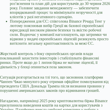
роз’яснення та план дій для користувачів до 30 червня 2026
року. Головне завдання менеджменту — забезпечити
впорядкований процес та мінімізувати незручності для
клієнтів у разі негативного сценарію.
Попередження для ЄС: співголова Binance Річард Тенг у
лютому пояснював вибір Греції як базової європейської
юрисдикції високим рівнем безпеки та якістю робочої
сили. Водночас у компанії наголошують, що затримки чи
відмови у видачі європейських ліцензій ризикують просто
витіснити легальну криптоактивність за межі ЄС.
Жорсткий контроль з боку європейських органів влади
покликаний захистити інвесторів і стабілізувати фінансові
ринки. Проте якщо до 1 липня біржа не матиме ліцензії, її
діяльність у блоці опиниться поза законом.
Ситуація розгортається на тлі того, що засновник платформи
Чанпен Чжао минулого року отримав офіційне помилування від
президента США Дональда Трампа після визнання провини у
порушенні американських законів про відмивання грошей.
Нагадаємо, наприкінці 2025 року криптовалютна біржа Binance
призупинила виведення коштів на картки для користувачів з
України
. Платформа внесла серйозні корективи у роботу з