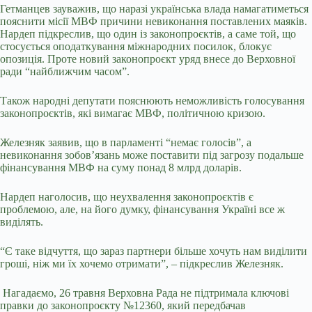
Гетманцев зауважив, що наразі українська влада намагатиметься
пояснити місії МВФ причини невиконання поставлених маяків.
Нардеп підкреслив, що один із законопроєктів, а саме той, що
стосується оподаткування міжнародних посилок, блокує
опозиція. Проте новий законопроєкт уряд внесе до Верховної
ради “найближчим часом”.
Також народні депутати пояснюють неможливість голосування
законопроєктів, які вимагає МВФ, політичною кризою.
Железняк заявив, що в парламенті “немає голосів”, а
невиконання зобов’язань може поставити під загрозу подальше
фінансування МВФ на суму понад 8 млрд доларів.
Нардеп наголосив, що неухвалення законопроєктів є
проблемою, але, на його думку, фінансування Україні все ж
виділять.
“Є таке відчуття, що зараз партнери більше хочуть нам виділити
гроші, ніж ми їх хочемо отримати”, – підкреслив Железняк.
Нагадаємо, 26 травня Верховна Рада не підтримала ключові
правки до законопроєкту №12360, який передбачав