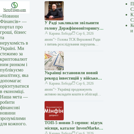
П
С
К
«Новини
С
Фінансів» —
У Раді закликали звільнити
К
портал про
голову Держфінмоніторингу
и
гроші, бізнес
Філіпа Проніна — Мінфін
Карина Лобода
Сер 6, 2026
та
anons”> Голова ТСК Верховної Ради
нерухомість в
з питань розслідування порушень
Україні. Ми
у сфері оборони та антикорупційного
стежимо за
законодавства Олексій Гончаренко
криптовалют
звернувся до прем'єр-міністра
ним ринком і
публікуємо
Українці встановили новий
аналітику, яка
рекорд інвестицій у військові
допомагає
облігації — Мінфін
Карина Лобода
Сер 6, 2026
орієнтуватися
anons”> Українці продовжують
в економіці.
активно вкладати кошти в облігації
Наша мета —
внутрішньої державної позики
робити
(ОВДП). Як повідомило Міністерство
фінансові
фінансів, станом на 3 серпня 2026 року
новини
зрозумілими
ТОП-5 новин 3 серпня: відгук
для кожного.
місяця, каталог InvestMarket і
нові правила отримання
Карина Лобода
Сер 6, 2026