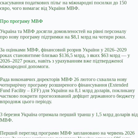
скасування податкових пільг на міжнародні посилки до 150
євро, чого вимагає від України МВФ.
Про програму МВФ
Україна та МВФ досягли домовленостей на рівні персоналу
про
нову програму підтримки
на $8,1 млрд на чотири роки.
За оцінками МВФ, фінансовий розрив України у 2026–2029
роках становитиме близько $136,5 млрд, з яких $63 млрд — у
2026–2027 роках, навіть з урахуванням вже підтвердженої
міжнародної допомоги.
Рада виконавчих директорів МВФ 26 лютого
схвалила нову
чотирирічну програму
розширеного фінансування (Extended
Fund Facility – EFF) для України на 8,1 млрд доларів, покликану
частково покрити прогнозований дефіцит державного бюджету
впродовж цього періоду.
3 березня Україна отримала
перший транш у 1,5 млрд доларів від
МВФ.
Перший перегляд програми МВФ заплановано на червень 2026