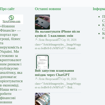
Про сайт
Останні новини
Інформ
П
С
К
«Новини
С
Фінансів» —
Як налаштувати iPhone після
К
портал про
купівлі: 5 важливих змін
и
гроші, бізнес
Лілія Яворський
Сер 10, 2026
та
class=”ArticleImagestyles__ImageWrapp
нерухомість в
er-sc-lvd8v9-0 cWMVnY”> Новий
Україні. Ми
iPhoneКупівля нового iPhone — це не
стежимо за
лише перенесення даних і
криптовалют
встановлення потрібних застосунків.
ним ринком і
публікуємо
Bolt запустив планування
аналітику, яка
поїздок через ChatGPT
допомагає
Лілія Яворський
Сер 10, 2026
орієнтуватися
class=”ArticleImagestyles__ImageWrapp
в економіці.
er-sc-lvd8v9-0 cWMVnY”> Bolt
Наша мета —
інтегрувався з ChatGPTСервіс
робити
райдхейлінгу Bolt інтегрувався з
фінансові
ChatGPT у всіх країнах де присутній
новини