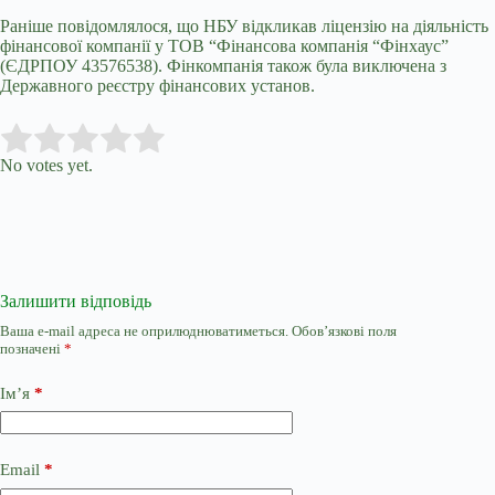
Раніше повідомлялося, що
НБУ відкликав ліцензію на діяльність
фінансової компанії у ТОВ “Фінансова компанія “Фінхаус”
(ЄДРПОУ 43576538). Фінкомпанія також була виключена з
Державного реєстру фінансових установ.
Submit Rating
Rate this item:
No votes yet.
Залишити відповідь
Ваша e-mail адреса не оприлюднюватиметься.
Обов’язкові поля
позначені
*
Ім’я
*
Email
*