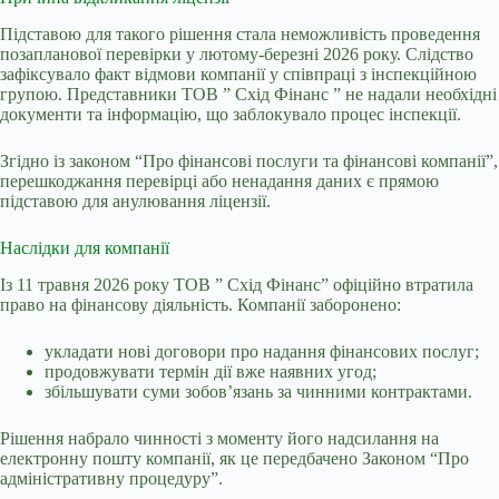
Підставою для такого рішення стала неможливість проведення
позапланової перевірки у лютому-березні 2026 року. Слідство
зафіксувало факт відмови компанії у співпраці з інспекційною
групою. Представники ТОВ ” Схід Фінанс ” не надали необхідні
документи та інформацію, що заблокувало процес інспекції.
Згідно із законом “Про фінансові послуги та фінансові компанії”,
перешкоджання перевірці або ненадання даних є прямою
підставою для анулювання ліцензії.
Наслідки для компанії
Із 11 травня 2026 року ТОВ ” Схід Фінанс” офіційно втратила
право на фінансову діяльність. Компанії заборонено:
укладати нові договори про надання фінансових послуг;
продовжувати термін дії вже наявних угод;
збільшувати суми зобов’язань за чинними контрактами.
Рішення набрало чинності з моменту його надсилання на
електронну пошту компанії, як це передбачено Законом “Про
адміністративну процедуру”.