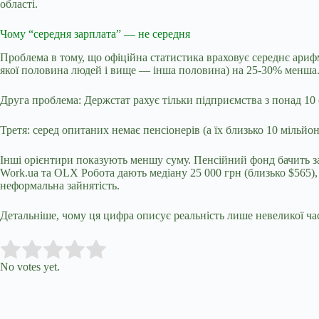
області.
Чому “середня зарплата” — не середня
Проблема в тому, що офіційна статистика враховує середнє арифм
якої половина людей і вище — інша половина) на 25-30% менша. 
Друга проблема: Держстат рахує тільки підприємства з понад 1
Третя: серед опитаних немає пенсіонерів (а їх близько 10 мільй
Інші орієнтири показують меншу суму. Пенсійний фонд бачить за
Work.ua та OLX Робота дають медіану 25 000 грн (близько $565), 
неформальна зайнятість.
Детальніше, чому ця цифра описує реальність лише невеликої част
Submit Rating
Rate this item:
No votes yet.