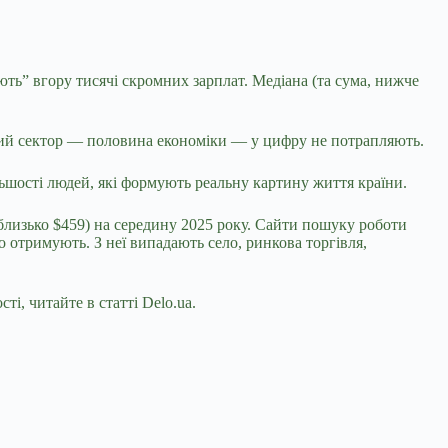
ють” вгору тисячі скромних зарплат. Медіана (та сума, нижче
ьний сектор — половина економіки — у цифру не потрапляють.
ільшості людей, які формують реальну картину життя країни.
близько $459) на середину 2025 року. Сайти пошуку роботи
но отримують. З неї випадають село, ринкова торгівля,
і, читайте в статті Delo.ua.