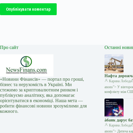
Опублікувати коментар
Про сайт
Останні нови
Нафта дорожча
«Новини Фінансів» — портал про гроші,
Карина Лобода
бізнес та нерухомість в Україні. Ми
anons”> У вівторо
стежимо за криптовалютним ринком і
конфлікту між СШ
публікуємо аналітику, яка допомагає
орієнтуватися в економіці. Наша мета —
робити фінансові новини зрозумілими для
кожного.
àбанк дарує б
Карина Лобода
anons”> Дитяча кар