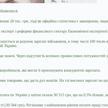
hutterstock
енше 20 тис. грн, тоді як
офіційна статистика є завищеною, зок
й експерт з реформи фінансового сектору Економічної експертн
ошується за рахунок зарплат військовим, в тому числі 100 тисяч
ій Україні.
і ще нижчі. Через відсутність великих промислових потужностей 
виробництв, які могли б пропонувати конкурентні зарплати.
ми товарами, що дасть рух коштів. На тлі високих зарплат на цих
лата по Україні у квітні склала 30 515 грн, що на 0,5% більше, ан
сті (30 584 грн). Регіонами з найнижчим рівнем оплати праці стал