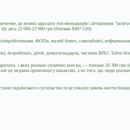
етичне, де великі зарплати топ-менеджерів і айтішників “затягу
Це десь 22 000-23 000 грн (близько $497-520).
0 співробітниками. ФОПи, малий бізнес, самозайняті, неформал
онів), безробітних, дітей, домогосподарок, частини ВПО. Тобто б
рплати, з яких реально сплачено внески, — близько 20 300 грн (
але це медіана пропозиції у вакансіях, а не того, що люди реаль
ини українського суспільства та не показує рівень життя більшост