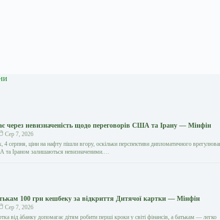
ни
є через невизначеність щодо переговорів США та Ірану — Мінфін
Сер 7, 2026
к, 4 серпня, ціни на нафту пішли вгору, оскільки перспективи дипломатичного врегулюв
А та Іраном залишаються невизначеними.…
атькам 100 грн кешбеку за відкриття Дитячої картки — Мінфін
Сер 7, 2026
тка від àбанку допомагає дітям робити перші кроки у світі фінансів, а батькам — легко