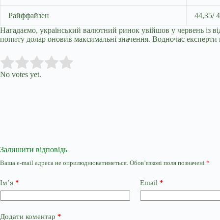
Райффайзен
44,35/ 
Нагадаємо, український валютний ринок увійшов у червень із від
попиту долар оновив максимальні значення. Водночас експерти 
Submit Rating
Rate this item:
No votes yet.
Залишити відповідь
Ваша e-mail адреса не оприлюднюватиметься.
Обов’язкові поля позначені
*
Ім’я
*
Email
*
Додати коментар
*