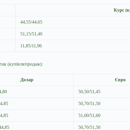
Курс (к
44,55/44,65
51,15/51,40
11,85/11,96
так (купівля/продаж):
Долар
Євро
4,80
50,50/51,45
44,85
50,70/51,50
44,85
51,00/51,60
44,85
50,70/51,50