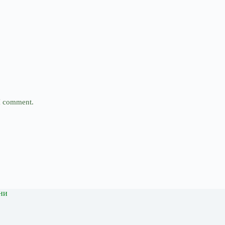
 I comment.
ни