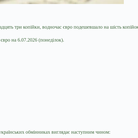
адцять три копійки, водночас євро подешевшало на
шість копійок
вро на 6.07.2026 (
понеділок
).
в українських обмінниках виглядає наступним чином: