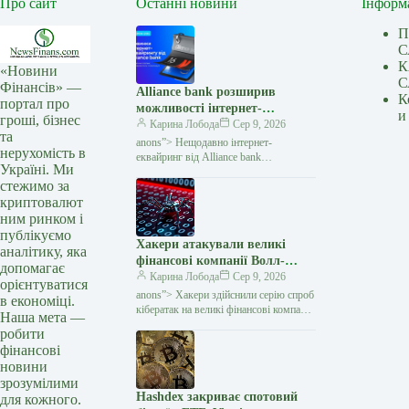
Про сайт
Останні новини
Інформ
П
С
К
«Новини
С
Фінансів» —
Alliance bank розширив
К
портал про
можливості інтернет-
и
гроші, бізнес
еквайрингу: три нові функції
Карина Лобода
Сер 9, 2026
та
— Мінфін
anons”> Нещодавно інтернет-
нерухомість в
еквайринг від Alliance bank
Україні. Ми
поповнився трьома новими
стежимо за
функціями, які спрощують приймання
криптовалют
платежів для бізнесу та роблять процес
оплати
ним ринком і
публікуємо
Хакери атакували великі
аналітику, яка
фінансові компанії Волл-
допомагає
стріт: під удар потрапили
Карина Лобода
Сер 9, 2026
орієнтуватися
хедж-фонди — Мінфін
anons”> Хакери здійснили серію спроб
в економіці.
кібератак на великі фінансові компанії
Наша мета —
Волл-стріт, включно з провідними
робити
хедж-фондами та приватними
фінансові
інвестиційними фірмами.
новини
зрозумілими
Hashdex закриває спотовий
для кожного.