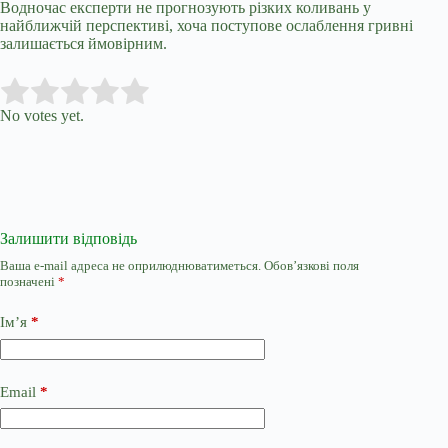
Водночас експерти не прогнозують різких коливань у
найближчій перспективі, хоча поступове ослаблення гривні
залишається ймовірним.
Submit Rating
Rate this item:
No votes yet.
Залишити відповідь
Ваша e-mail адреса не оприлюднюватиметься.
Обов’язкові поля
позначені
*
Ім’я
*
Email
*