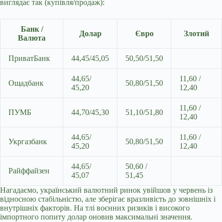
виглядає так (купівля/продаж):
Банк /
Долар
Євро
Злотий
Валюта
ПриватБанк
44,45/45,05
50,50/51,50
44,65/
11,60 /
Ощадбанк
50,80/51,50
45,20
12,40
11,60 /
ПУМБ
44,70/45,30
51,10/51,80
12,40
44,65/
11,60 /
Укргазбанк
50,80/51,50
45,20
12,40
44,65/
50,60 /
Райффайзен
45,07
51,45
Нагадаємо, український валютний ринок увійшов у червень із
відносною стабільністю, але зберігає вразливість до зовнішніх і
внутрішніх факторів. На тлі воєнних ризиків і високого
імпортного попиту долар оновив максимальні значення.