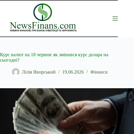
Перейти
до
вмісту
Курс валют на 18 червня: як змінився курс долара на
сьогодні?
Лілія Яворський
19.06.2026
Фінанси