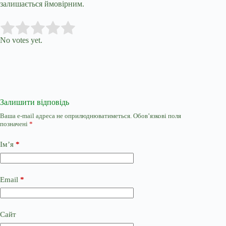
залишається ймовірним.
Submit Rating
Rate this item:
No votes yet.
Залишити відповідь
Ваша e-mail адреса не оприлюднюватиметься.
Обов’язкові поля
позначені
*
Ім’я
*
Email
*
Сайт