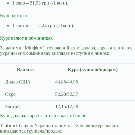
1 євро – 51,93 грн (-1 коп.).
Курс злотого
1 злотий – 12,24 грн (-0 коп.).
Курс валют в обмінниках
За даними “Мінфіну”,
готівковий курс долара, євро та злотого в
українських обмінниках виглядає наступним чином:
Валюта
Курс (купівля/продаж)
Долар США
44,85/44,95
Євро
52,20/52,37
Злотий
12,15/12,28
Курс долара, євро і злотого в касах банків
У різних банках України станом на 18 червня курс валют
виглядає так (купівля/продаж):