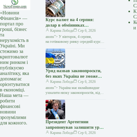
П
С
К
«Новини
С
Фінансів» —
Курс валют на 4 серпня:
К
портал про
долар в обмінниках
и
гроші, бізнес
подешевшав на 10 копійок —
Карина Лобода
Сер 6, 2026
та
Мінфін
anons”> У вівторок, 4 серпня,
нерухомість в
на готівковому ринку середній курс
Україні. Ми
долара знизився на 10 копійок
стежимо за
у покупці та виріс на 7 копійок
криптовалют
у продажу. Євро подорожчало…
ним ринком і
публікуємо
Уряд назвав законопроєкти,
аналітику, яка
без яких Україна не зможе
допомагає
просунутися до членства в ЄС
Карина Лобода
Сер 6, 2026
орієнтуватися
— Мінфін
anons”> Україна має якнайшвидше
в економіці.
ухвалити низку законопроєктів, від
Наша мета —
яких залежить подальше просування
робити
на шляху до членства в
фінансові
Європейському Союзі. Про це
новини
повідомила
зрозумілими
Президент Аргентини
для кожного.
запропонував залишити уряд
без зарплати через дефіцит
Карина Лобода
Сер 6, 2026