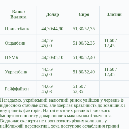
Банк /
Долар
Євро
Злотий
Валюта
ПриватБанк
44,30/44,90
51,30/52,35
44,55/
11,60 /
Ощадбанк
51,80/52,35
45,00
12,45
ПУМБ
44,50/45,10
51,90/52,40
44,55/
11,60 /
Укргазбанк
51,80/52,40
45,00
12,45
44,65/
51,50 /
Райффайзен
45,03
52,35
Нагадаємо, український валютний ринок увійшов у червень із
відносною стабільністю, але зберігає вразливість до зовнішніх і
внутрішніх факторів. На тлі воєнних ризиків і високого
імпортного попиту долар оновив максимальні значення.
Водночас експерти не прогнозують різких коливань у
найближчій перспективі, хоча поступове ослаблення гривні