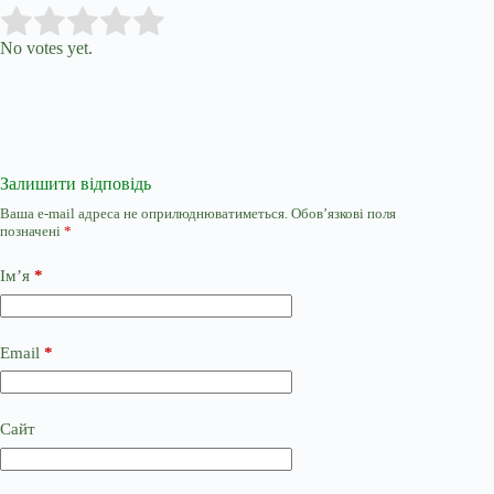
Submit Rating
Rate this item:
No votes yet.
Залишити відповідь
Ваша e-mail адреса не оприлюднюватиметься.
Обов’язкові поля
позначені
*
Ім’я
*
Email
*
Сайт