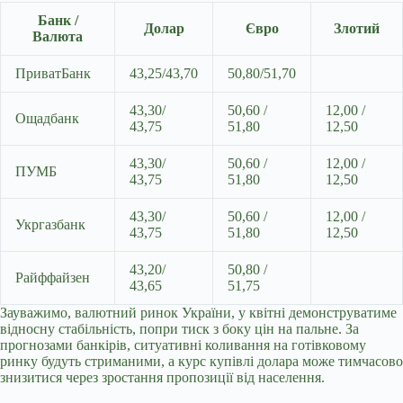
Банк /
Долар
Євро
Злотий
Валюта
ПриватБанк
43,25/43,70
50,80/51,70
43,30/
50,60 /
12,00 /
Ощадбанк
43,75
51,80
12,50
43,30/
50,60 /
12,00 /
ПУМБ
43,75
51,80
12,50
43,30/
50,60 /
12,00 /
Укргазбанк
43,75
51,80
12,50
43,20/
50,80 /
Райффайзен
43,65
51,75
Зауважимо, валютний ринок України, у квітні демонструватиме
відносну стабільність, попри тиск з боку цін на пальне. За
прогнозами банкірів, ситуативні коливання на готівковому
ринку будуть стриманими, а курс купівлі долара може тимчасово
знизитися через зростання пропозиції від населення.