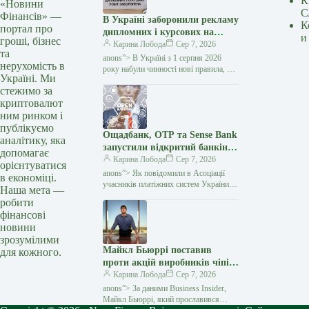
К
«Новини
С
Фінансів» —
В Україні заборонили рекламу
К
портал про
дипломних і курсових на
и
гроші, бізнес
замовлення: кого стосуються
Карина Лобода
Сер 7, 2026
та
нові правила — Мінфін
anons”> В Україні з 1 серпня 2026
нерухомість в
року набули чинності нові правила, які
Україні. Ми
забороняють рекламувати послуги
стежимо за
з написання академічних робіт замість
криптовалют
студентів і…
ним ринком і
публікуємо
Ощадбанк, OTP та Sense Bank
аналітику, яка
запустили відкритий банкінг:
допомагає
що змінилося для клієнтів —
Карина Лобода
Сер 7, 2026
орієнтуватися
Мінфін
anons”> Як повідомили в Асоціації
в економіці.
учасників платіжних систем України
Наша мета —
EMA, OTP Bank, Sense Bank та
робити
Ощадбанк офіційно приєдналися
фінансові
до екосистеми відкритого банкінгу
новини
зрозумілими
Майкл Бьюррі поставив
для кожного.
проти акцій виробників чіпів
і знов отримав перемогу —
Карина Лобода
Сер 7, 2026
Мінфін
anons”> За даними Business Insider,
Майкл Бьюррі, який прославився