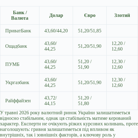
Банк /
Долар
Євро
Злотий
Валюта
ПриватБанк
43,60/44,20
51,20/51,85
43,60/
12,20 /
Ощадбанк
51,20/51,90
44,25
12,60
43,60/
51,20 /
12,30 /
ПУМБ
44,25
51,90
12,60
43,60/
12,30 /
Укргазбанк
51,20/51,90
44,25
12,60
43,72/
51,20 /
Райффайзен
44,15
51,80
У травні 2026 року валютний ринок України залишатиметься
відносно стабільним, однак ця стабільність матиме керований
характер. Експерти не очікують різких курсових коливань, проте
наголошують: гривня залишатиметься під впливом як
внутрішніх, так і зовнішніх факторів, а ключову роль у