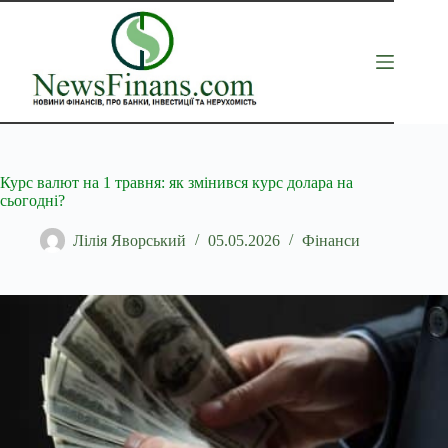
Перейти
до
вмісту
Курс валют на 1 травня: як змінився курс долара на
сьогодні?
Лілія Яворський
05.05.2026
Фінанси