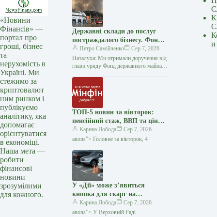
П
С
К
«Новини
С
Фінансів» —
Державні склади до послуг
К
портал про
постраждалого бізнесу. Фонд
и
гроші, бізнес
держмайна отримав завдання
Петро Самійленко
Сер 7, 2026
та
від прем’єра
Наталуха: Ми отримали доручення від
нерухомість в
глави уряду Фонд державного майна
Україні. Ми
розпочав аудит складських приміщень
стежимо за
державних підприємств, щоб
криптовалют
визначити об’єкти, які…
ним ринком і
публікуємо
ТОП-5 новин за вівторок:
аналітику, яка
пенсійний стаж, ВВП та ціни
допомагає
на пальне — Мінфін
Карина Лобода
Сер 7, 2026
орієнтуватися
anons”> Головне за вівторок, 4
в економіці.
Наша мета —
робити
фінансові
новини
зрозумілими
У «Дії» може з’явиться
для кожного.
кнопка для скарг на
паркування на місцях для
Карина Лобода
Сер 7, 2026
людей з інвалідністю —
anons”> У Верховній Раді