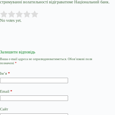
стримуванні волатильності відіграватиме Національний банк.
Submit Rating
Rate this item:
No votes yet.
Залишити відповідь
Ваша e-mail адреса не оприлюднюватиметься.
Обов’язкові поля
позначені
*
Ім’я
*
Email
*
Сайт