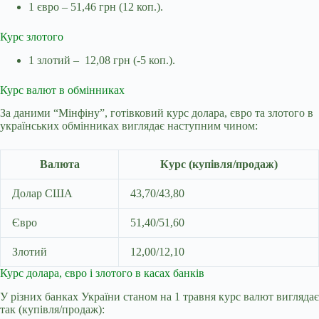
1 євро – 51,46 грн (12 коп.).
Курс злотого
1 злотий – 12,08 грн (-5 коп.).
Курс валют в обмінниках
За даними “Мінфіну”,
готівковий курс долара, євро та злотого в
українських обмінниках виглядає наступним чином:
Валюта
Курс (купівля/продаж)
Долар США
43,70/43,80
Євро
51,40/51,60
Злотий
12,00/12,10
Курс долара, євро і злотого в касах банків
У різних банках України станом на 1 травня курс валют виглядає
так (купівля/продаж):