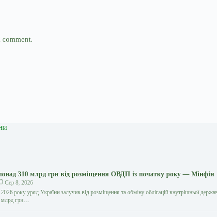
 I comment.
ни
понад 310 млрд грн від розміщення ОВДП із початку року — Мінфін
Сер 8, 2026
 2026 року уряд України залучив від розміщення та обміну облігацій внутрішньої держа
0 млрд грн…