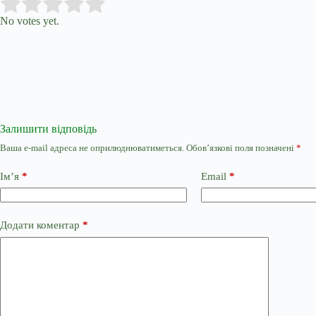
Submit Rating
Rate this item:
No votes yet.
Залишити відповідь
Ваша e-mail адреса не оприлюднюватиметься.
Обов’язкові поля позначені
*
Ім’я
*
Email
*
Додати коментар
*