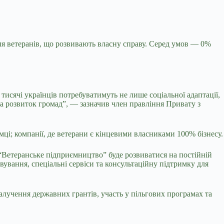
я ветеранів, що розвивають власну справу. Серед умов — 0%
тисячі українців потребуватимуть не лише соціальної адаптації,
та розвиток громад”, — зазначив член правління Привату з
ці; компанії, де ветерани є кінцевими власниками 100% бізнесу.
 “Ветеранське підприємництво” буде розвиватися на постійній
ування, спеціальні сервіси та консультаційну підтримку для
залучення державних грантів, участь у пільгових програмах та