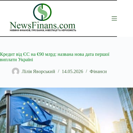
Перейти
до
вмісту
Кредит від ЄС на €90 млрд: названа нова дата першої
виплати Україні
Лілія Яворський
14.05.2026
Фінанси