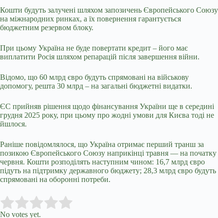
Кошти будуть залучені шляхом запозичень Європейського Союзу
на міжнародних ринках, а їх повернення гарантується
бюджетним резервом блоку.
При цьому Україна не буде повертати кредит – його має
виплатити Росія шляхом репарацій після завершення війни.
Відомо, що 60 млрд євро будуть спрямовані на військову
допомогу, решта 30 млрд – на загальні бюджетні видатки.
ЄС прийняв рішення щодо фінансування України ще в середині
грудня 2025 року, при цьому про жодні умови для Києва тоді не
йшлося.
Раніше повідомлялося, що Україна отримає перший транш за
позикою Європейського Союзу наприкінці травня — на початку
червня. Кошти розподілять наступним чином: 16,7 млрд євро
підуть на підтримку державного бюджету; 28,3 млрд євро будуть
спрямовані на оборонні потреби.
Submit Rating
Rate this item:
No votes yet.