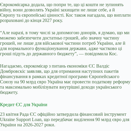
Єврокомісарка додала, що попри те, що ці кошти не зупинять
війну, вони дозволять Україні захищати не лише себе, а й
Європу та європейські цінності. Кос також нагадала, що виплати
розраховані до кінця 2027 року.
“Але наразі, в тому числі за допомогою донорів, я думаю, що ми
можемо забезпечити достатньо грошей, або значну частину
грошей, не лише для військової частини потреб України, але й
для нормального функціонування держави, адже частково ці
гроші підуть до державного бюджету”, — повідомила Кос.
Нагадаємо, єврокомісар з питань економіки ЄС Валдіс
Домбровскіс заявляв, що для отримання наступних пакетів
фінансування в рамках кредитної програми Європейського
Союзу на 90 млрд євро Україна має провести податкову реформу
та максимально мобілізувати внутрішні доходи українського
бюджету.
Кредит ЄС для України
23 квітня Рада ЄС офіційно затвердила фінансовий інструмент
Ukraine Support Loan, що передбачає виділення 90 млрд євро для
України на 2026-2027 роки.