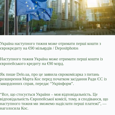
Україна наступного тижня може отримати перші кошти з
єврокредиту на €90 мільярдів / Depositphotos
Наступного тижня Україна може отримати перші кошти із
європейського
кредиту на €90 млрд.
Як пише Delo.ua, п
ро це заявила єврокомісарка з питань
розширення Марта Кос перед початком засідання Ради ЄС із
закордонних справ,
передає
“
Укрінформ”.
“Все, що стосується України – моя відповідальність. Це
відповідальність Європейської комісії, тому, я сподіваюся, що
наступного тижня ми зможемо надіслати перші платежі”, —
наголосила Кос.