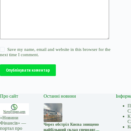
Save my name, email and website in this browser for the
next time I comment.
Опублікувати коментар
Про сайт
Останні новини
Інформ
П
С
К
«Новини
С
Фінансів» —
Через обстріл Києва знищено
К
портал про
найбільший склад спецодягу