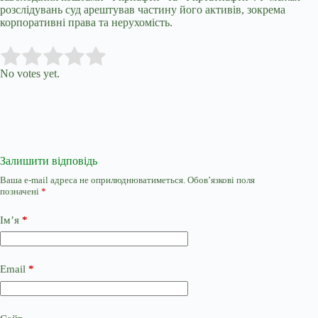
розслідувань суд арештував частину його активів, зокрема
корпоративні права та нерухомість.
Submit Rating
Rate this item:
No votes yet.
Залишити відповідь
Ваша e-mail адреса не оприлюднюватиметься.
Обов’язкові поля
позначені
*
Ім’я
*
Email
*