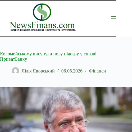
Перейти
до
вмісту
Коломойському висунули нову підозру у справі
ПриватБанку
Лілія Яворський
06.05.2026
Фінанси