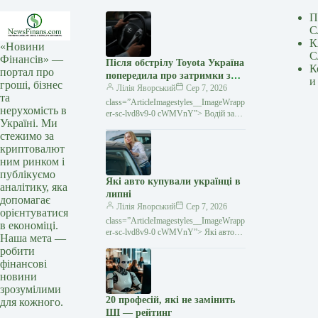
П
С
К
«Новини
С
Фінансів» —
Після обстрілу Toyota Україна
К
портал про
попередила про затримки з
и
гроші, бізнес
постачанням запчастин
Лілія Яворський
Сер 7, 2026
та
class=”ArticleImagestyles__ImageWrapp
нерухомість в
er-sc-lvd8v9-0 cWMVnY”> Водій за
Україні. Ми
кермом Toyota Унаслідок російського
стежимо за
обстрілу в ніч на 5 серпня компанія
криптовалют
«Тойота-Україна» втратила
ним ринком і
публікуємо
Які авто купували українці в
аналітику, яка
липні
допомагає
Лілія Яворський
Сер 7, 2026
орієнтуватися
class=”ArticleImagestyles__ImageWrapp
в економіці.
er-sc-lvd8v9-0 cWMVnY”> Які авто
Наша мета —
купували українці в липніЯк
робити
повідомив Укравтопром, у липні в
фінансові
Україні було реалізовано 5754 тис
новини
зрозумілими
20 професій, які не замінить
для кожного.
ШІ — рейтинг