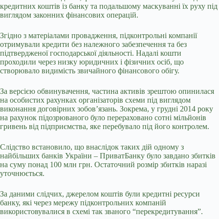
кредитних коштів із банку та подальшому маскуванні їх руху під
виглядом законних фінансових операцій.
Згідно з матеріалами провадження, підконтрольні компанії
отримували кредити без належного забезпечення та без
підтвердженої господарської діяльності. Надалі кошти
проходили через низку юридичних і фізичних осіб, що
створювало видимість звичайного фінансового обігу.
За версією обвинувачення, частина активів зрештою опинилася
на особистих рахунках організаторів схеми під виглядом
виконання договірних зобов’язань. Зокрема, у грудні 2014 року
на рахунок підозрюваного було перераховано сотні мільйонів
гривень від підприємства, яке перебувало під його контролем.
Слідство встановило, що внаслідок таких дій одному з
найбільших банків України –
ПриватБанку
було завдано збитків
на суму понад 100 млн грн. Остаточний розмір збитків наразі
уточнюється.
За даними слідчих, джерелом коштів були кредитні ресурси
банку, які через мережу підконтрольних компаній
використовувалися в схемі так званого “перекредитування”.