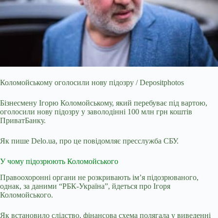
Коломойському оголосили нову підозру / Depositphotos
Бізнесмену Ігорю Коломойському, який перебуває під вартою,
оголосили нову підозру у заволодінні 100 млн грн коштів
ПриватБанку.
Як пише Delo.ua, про це повідомляє пресслужба СБУ.
У чому підозрюють Коломойського
Правоохоронні органи не розкривають ім’я підозрюваного,
однак, за даними “РБК-Україна”, йдеться про
Ігоря
Коломойського
.
Як встановило слідство, фінансова схема полягала у виведенні