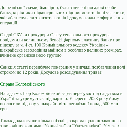
До реалізації схеми, ймовірно, були залучені посадові особи
банку, керівники підконтрольних підприємств та інші учасники,
які забезпечували транзит активів і документальне оформлення
операцій.
Слідчі СБУ та прокурори Офісу генерального прокурора
повідомили колишньому бенефіціарному власнику банку про
підозру за ч. 4 ст. 190 Кримінального кодексу України –
шахрайське заволодіння майном в особливо великих розмірах,
вчинене організованою групою.
Санкція статті передбачає покарання у вигляді позбавлення волі
строком до 12 років. Досудове розслідування триває.
Справа Коломойського
Нагадаємо, Ігор Коломойський зараз перебуває під слідством в
Україні та утримується під вартою. У вересні 2023 року йому
оголосили підозру у шахрайстві та легалізації понад 500 млн
грн.
Також додалося ще кілька епізодів, зокрема щодо незаконного
заволодіння коштами “Укрнафти” та “Укртатнафти”. У межах