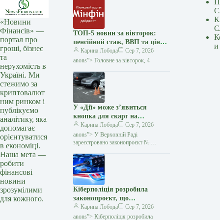
П
С
К
«Новини
С
Фінансів» —
ТОП-5 новин за вівторок:
К
портал про
пенсійний стаж, ВВП та ціни
и
гроші, бізнес
на пальне — Мінфін
Карина Лобода
Сер 7, 2026
та
anons”> Головне за вівторок, 4
нерухомість в
Україні. Ми
стежимо за
криптовалют
ним ринком і
У «Дії» може з’явиться
публікуємо
кнопка для скарг на
аналітику, яка
паркування на місцях для
Карина Лобода
Сер 7, 2026
допомагає
людей з інвалідністю —
anons”> У Верховній Раді
орієнтуватися
Мінфін
зареєстровано законопроєкт №
в економіці.
15403−2, який пропонує комплексно
Наша мета —
змінити підхід до захисту
робити
паркувальних місць для людей з
фінансові
інвалідністю. Окрім
новини
зрозумілими
Кіберполіція розробила
для кожного.
законопроєкт, що
запроваджує кримінальну
Карина Лобода
Сер 7, 2026
відповідальність для дропів
anons”> Кіберполіція розробила