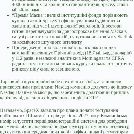
4000 нинішніх та колишніх співробітників SpaceX стали
мільйонерами.
“Премія Маска”: великі інституційні фонди порівнюють
купівлю акцій SpaceX із фінансуванням будівництва
залізниць під час Індустріальної революції. Інвестори
готові переплачувати за довгострокове бачення Маска в
галузі ракетних технологій, супутникового зв’язку Starlink
та космічного штучного інтелекту.
Попередження про волатильність: оскільки оцінка
компанії перевищує її річний дохід (18,7 мільярда доларів)
у 112 разів, незалежні аналітики з Morningstar та CFRA
радять готуватися до коливань курсу та вважають поточну
ринкову ціну сильно завищеною.
Торговий запуск пройшов без технічних збоїв, а за новими
прискореними правилами Nasdaq компанію долучать до індексу
Nasdaq 100 вже за місяць, що забезпечить додатковий приплив
капіталу від пасивних індексних фондів та ETF.
Нагадаємо, SpaceX заявила про плани
почати тестування
орбітальних ШІ-комп’ютерів
до кінця 2027 року. Компанія має
намір запустити перші демонстраційні системи для розбудови
космічної обчислювальної інфраструктури штучного інтелекту,
що суттєво випереджає початкові графіки, подані регуляторам