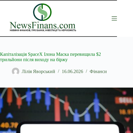
Перейти
до
вмісту
Капіталізація SpaceX Ілона Маска перевищила $2
трильйони після виходу на біржу
Лілія Яворський
16.06.2026
Фінанси