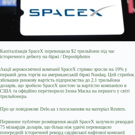
Капіталізація SpaceX перевищила $2 трильйони під час
історичного дебюту на біржі / Depositphotos
Акції аерокосмічної компанії SpaceX стрімко зросли на 19% у
перший день
торгів на американській біржі Nasdaq. Цей стрибок
збільшив ринкову вартість підприємства до 2,1 трильйона
доларів, що зробило SpaceX шостою за вартістю компанією в
США та офіційно перетворило Ілона Маска на першого у світі
трильйонера.
Про це повідомляє
Delo.ua
з посиланням на
матеріал
Reuters.
Первинне публічне розміщення акцій SpaceX залучило рекордні
75 мільярдів доларів, що більш ніж удвічі перевищило
попередній історичний рекорд саудівської нафтової компанії