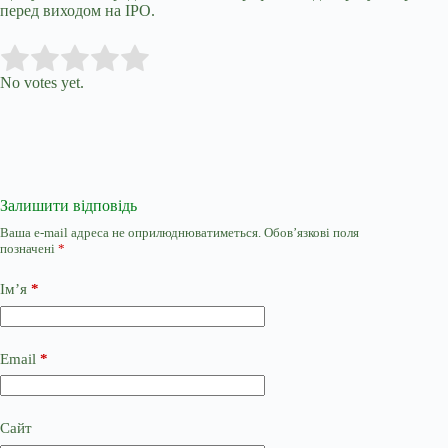
перед виходом на IPO.
Submit Rating
Rate this item:
No votes yet.
Залишити відповідь
Ваша e-mail адреса не оприлюднюватиметься.
Обов’язкові поля
позначені
*
Ім’я
*
Email
*
Сайт