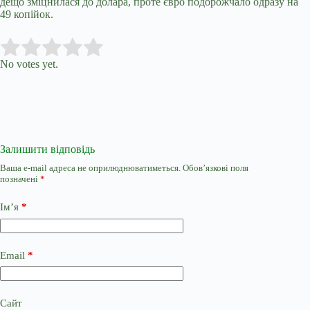
дещо зміцнилася до долара, проте євро подорожчало одразу на
49 копійок.
Submit Rating
Rate this item:
No votes yet.
Залишити відповідь
Ваша e-mail адреса не оприлюднюватиметься.
Обов’язкові поля
позначені
*
Ім’я
*
Email
*
Сайт