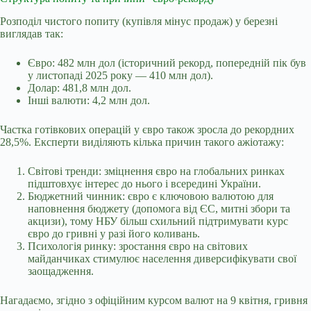
Розподіл чистого попиту (купівля мінус продаж) у березні
виглядав так:
Євро: 482 млн дол (історичний рекорд, попередній пік був
у листопаді 2025 року — 410 млн дол).
Долар: 481,8 млн дол.
Інші валюти: 4,2 млн дол.
Частка готівкових операцій у євро також зросла до рекордних
28,5%. Експерти виділяють кілька причин такого ажіотажу:
Світові тренди: зміцнення євро на глобальних ринках
підштовхує інтерес до нього і всередині України.
Бюджетний чинник: євро є ключовою валютою для
наповнення бюджету (допомога від ЄС, митні збори та
акцизи), тому НБУ більш схильний підтримувати курс
євро до гривні у разі його коливань.
Психологія ринку: зростання євро на світових
майданчиках стимулює населення диверсифікувати свої
заощадження.
Нагадаємо, згідно з офіційним
курсом валют на 9 квітня
, гривня