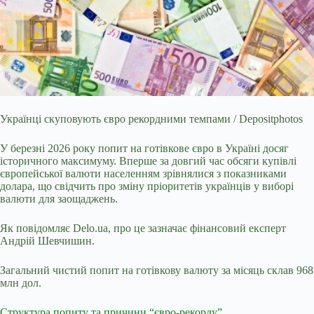
Українці скуповують євро рекордними темпами / Depositphotos
У березні 2026 року попит на готівкове євро в Україні досяг
історичного максимуму. Вперше за довгий час
обсяги купівлі
європейської валюти населенням зрівнялися з показниками
долара, що свідчить про зміну пріоритетів українців у виборі
валюти для заощаджень.
Як
повідомляє Delo.ua
, про це
зазначає
фінансовий експерт
Андрій Шевчишин.
Загальний чистий попит на готівкову валюту за місяць склав 968
млн дол.
Структура попиту та причини “євро-рекорду”