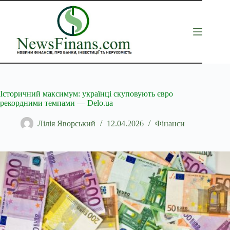
Перейти
до
вмісту
Історичний максимум: українці скуповують євро
рекордними темпами — Delo.ua
Лілія Яворський
12.04.2026
Фінанси