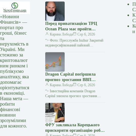
П
С
К
«Новини
С
Фінансів» —
Перед приватизацією ТРЦ
К
портал про
Ocean Plaza має пройти
и
гроші, бізнес
процес стягнення майна за
Карина Лобода
Сер 6, 2026
та
кредитом – думка
“> Фото: Пресслужба Inzhur Закритий
нерухомість в
недиверсифікований пайовий
Україні. Ми
інвестиційний фонд Inzhur REIT
стежимо за
підтвердив зацікавленість участі у
криптовалют
приватизаційному аукціоні ТРЦ Ocean
ним ринком і
публікуємо
Dragon Capital погіршила
аналітику, яка
прогноз зростання ВВП
допомагає
України у 2026р. до 1%
Карина Лобода
Сер 6, 2026
орієнтуватися
“> Інвестиційна компанія Dragon
в економіці.
Capital знизила прогноз зростання
Наша мета —
економіки України цього року з 1,5%
робити
до 1%, його забезпечить оборонно-
фінансові
промисловий комплекс…
новини
зрозумілими
ФРУ закликала Корецького
для кожного.
прискорити організацію робіт
зі встановлення блочно-
Карина Лобода
Сер 6, 2026