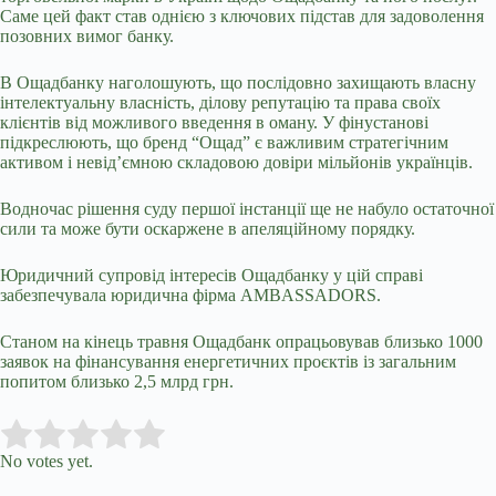
Саме цей факт став однією з ключових підстав для задоволення
позовних вимог банку.
В Ощадбанку наголошують, що послідовно захищають власну
інтелектуальну власність, ділову репутацію та права своїх
клієнтів від можливого введення в оману. У фінустанові
підкреслюють, що бренд “Ощад” є важливим стратегічним
активом і невід’ємною складовою довіри мільйонів українців.
Водночас рішення суду першої інстанції ще не набуло остаточної
сили та може бути оскаржене в апеляційному порядку.
Юридичний супровід інтересів Ощадбанку у цій справі
забезпечувала юридична фірма AMBASSADORS.
Станом на кінець травня Ощадбанк опрацьовував близько 1000
заявок на фінансування енергетичних проєктів із загальним
попитом близько 2,5 млрд грн.
Submit Rating
Rate this item:
No votes yet.