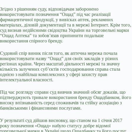
Згідно з рішенням суду, відповідачам заборонено
використовувати позначення “Ощад” під час реалізації
фармацевтичної продукції, у вивісках аптек, рекламних
матеріалах, діловій документації та в мережі Інтернет. Крім того,
суд визнав недійсними свідоцтва України на торговельні марки
“Ощад Аптека” та зобов’язав припинити подальше
використання спірного бренду.
Судовий спір виник після того, як аптечна мережа почала
використовувати назву “Ощад” для своїх закладів у різних
регіонах країни. Через масштаб діяльності мережі та значну
кількість залучених суб’єктів господарювання справа стала
однією з найбільш комплексних у сфері захисту прав
інтелектуальної власності.
Під час розгляду справи суд вивчив значний обсяг доказів, що
підтверджують тривале використання бренду Ощадбанком, його
високу впізнаваність серед споживачів та стійку асоціацію з
банківськими і фінансовими послугами.
У результаті суд дійшов висновку, що станом на 1 січня 2017
року позначення «Ощад» набуло статусу добре відомої
торговельної марки в Україні щодо Ощадбанку та його послуг.