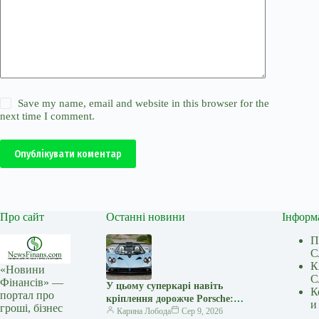
Save my name, email and website in this browser for the
next time I comment.
Опублікувати коментар
Про сайт
Останні новини
Інформ
П
С
К
«Новини
С
Фінансів» —
У цьому суперкарі навіть
К
портал про
кріплення дорожче Porsche:
и
гроші, бізнес
навіщо Pagani витрачає $160
Карина Лобода
Сер 9, 2026