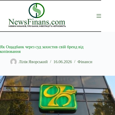
Перейти
до
вмісту
Як Ощадбанк через суд захистив свій бренд від
копіювання
Лілія Яворський
16.06.2026
Фінанси