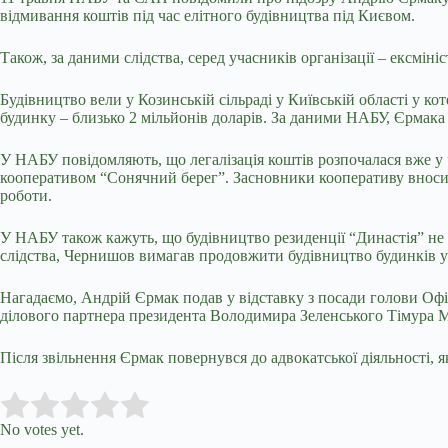
відмивання коштів під час елітного будівництва під Києвом.
Також, за даними слідства, серед
учасників організації
– ексміні
Будівництво вели у Козинській сільраді у Київській області у к
будинку – близько 2 мільйонів доларів. За даними НАБУ, Єрмака з
У НАБУ повідомляють, що легалізація коштів розпочалася вже у 
кооперативом “Сонячний берег”. Засновники кооперативу вносили
роботи.
У НАБУ також кажуть, що будівництво резиденції “Династія” не з
слідства, Чернишов вимагав продовжити будівництво будинків уж
Нагадаємо, Андрій Єрмак подав у відставку з посади голови Офіс
ділового партнера президента Володимира Зеленського Тімура М
Після звільнення
Єрмак повернувся до адвокатської діяльності, я
Submit Rating
Rate this item:
No votes yet.