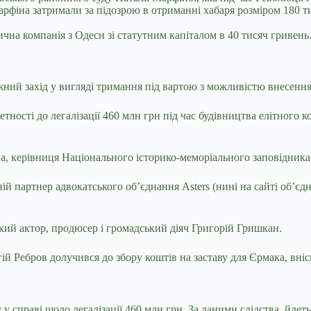
рфіна затримали за підозрою в отриманні хабаря розміром 180 т
тична компанія з Одеси зі статутним капіталом в 40 тисяч гривен
ий захід у вигляді тримання під вартою з можливістю внесення 
ності до легалізації 460 млн грн під час будівництва елітного к
ва, керівниця Національного історико-меморіального заповідника
 партнер адвокатського об’єднання Asters (нині на сайті об’єдн
ький актор, продюсер і громадський діяч Григорій Гришкан.
ій Ребров долучився до збору коштів на заставу для Єрмака,
вніс
у справі щодо легалізації 460 млн грн. За даними слідства, йдеть