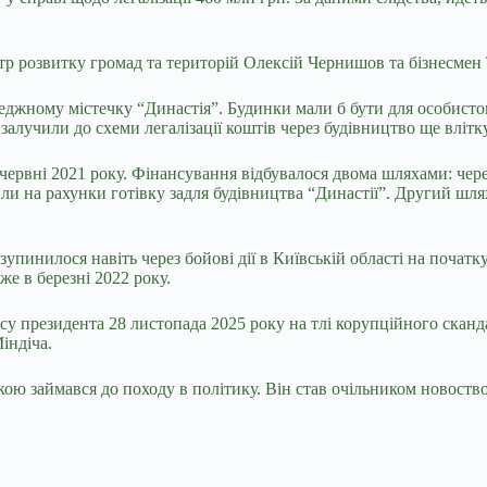
стр розвитку громад та територій Олексій Чернишов та бізнесмен
отеджному містечку “Династія”. Будинки мали б бути для особист
алучили до схеми легалізації коштів через будівництво ще влітку
червні 2021 року. Фінансування відбувалося двома шляхами: чер
 на рахунки готівку задля будівництва “Династії”. Другий шлях
упинилося навіть через бойові дії в Київській області на початк
е в березні 2022 року.
у президента 28 листопада 2025 року на тлі корупційного сканда
індіча.
кою займався до походу в політику. Він став очільником новоство