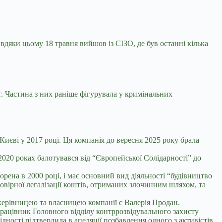
авдяки цьому 18 травня вийшов із СІЗО, де був останні кілька
г. Частина з них раніше фігурувала у кримінальних
 Києві у 2017 році. Ця компанія до вересня 2025 року брала
2020 роках балотувався
від “Європейської Солідарності” до
ворена в 2000 році, і має основний вид діяльності “будівництво
овірної легалізації коштів, отриманих злочинним шляхом, та
керівницею та власницею компанії є Валерія Продан.
працівник Головного відділу контррозвідувального захисту
дності підтвердила в апеляції позбавлення одного з активістів