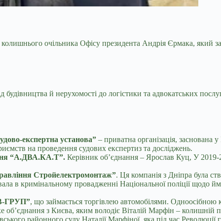
за колишнього очільника Офісу президента Андрія Єрмака, який
з
ід будівництва й нерухомості до логістики та адвокатських послу
судово-експертна установа”
– приватна організація, заснована у
риємств на проведення судових експертиз та досліджень.
ння “А.ДВА.КА.Т”.
Керівник об’єднання – Ярослав Куц, У 2019-
правління Стройелектромонтаж”
. Ця компанія з Дніпра була ст
вала в кримінальному провадженні Національної поліції щодо йм
В-ГРУП”
, що займається торгівлею автомобілями. Одноосібною 
е об’єднання з Києва, яким володіє Віталій Марфін – колишній 
ського районного суду Наталії Марфіної, яка під час Революції гі