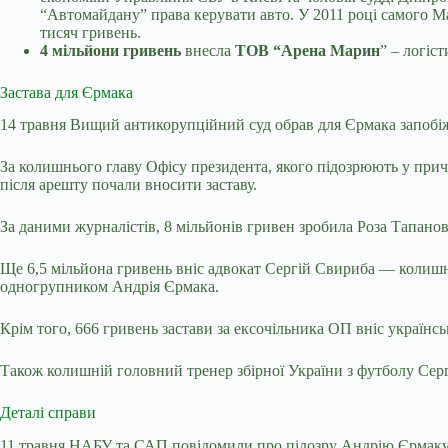
“Автомайдану” права керувати авто. У 2011 році самого Ма
тисяч гривень.
4 мільйони гривень
внесла
ТОВ “Арена Марин
” – логіс
Застава для Єрмака
14 травня Вищий антикорупційний суд обрав для Єрмака запобіжн
За колишнього главу Офісу президента, якого підозрюють у причет
після арешту
почали вносити заставу.
За даними журналістів, 8 мільйонів гривен зробила Роза Тапано
Ще 6,5 мільйона гривень вніс адвокат Сергій Свириба — колишній
одногрупником Андрія Єрмака.
Крім того, 666 гривень застави за ексочільника ОП вніс українс
Також колишній головний тренер збірної України з футболу Серг
Деталі справи
11 травня НАБУ та САП повідомили про
підозру Андрію Єрмаку 