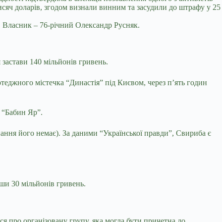
исяч доларів, згодом визнали винним та засудили до штрафу у 25
ь. Власник – 76-річний Олександр Русняк.
застави 140 мільйонів гривень.
отеджного містечка “Династія” під Києвом, через п’ять годин
 “Бабин Яр”.
ання його немає). За даними “Української правди”, Свириба є
ши 30 мільйонів гривень.
ся про організовану групу, яка могла бути причетна до