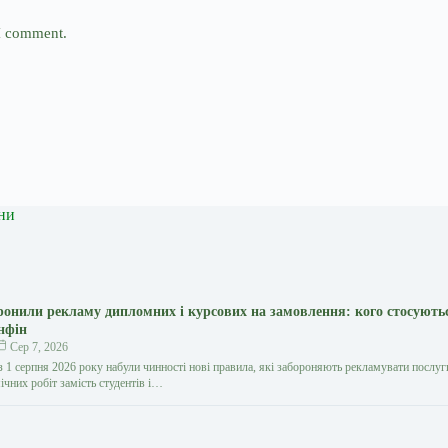
 I comment.
ни
оронили рекламу дипломних і курсових на замовлення: кого стосують
нфін
Сер 7, 2026
з 1 серпня 2026 року набули чинності нові правила, які забороняють рекламувати послуг
ічних робіт замість студентів і…