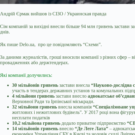
Андрій Єрмак вийшов із СІЗО / Украинская правда
Сім компаній за вихідні внесли більше 94 млн гривень застави 
днів.
Як пише Delo.ua, про це повідомляють “Схеми”.
За даними журналістів, гроші вносили компанії з різних сфер – в
провадженнях або держтендерах.
Які компанії долучились:
30 мільйонів гривень
застави внесла
“Науково-дослідна 
участь в тендерах державних установ та комунальних підп
4 мільйони гривень
застави внесло
адвокатське об’єдна
Верховної Ради та Ірпінської міськради.
32 мільйони гривень
внесла компанія
“Спеціалізоване у
житлових і нежитлових будівель”. У 2017 році вона фігуру
несплати податків
10,2 мільйона гривень
додало приватне підприємство
“С
14 мільйонів гривень
внесло
“Де Леге Лата”
– адвокатськ
економіки Управління СБУ в Києві та чоловік судді Дніпров