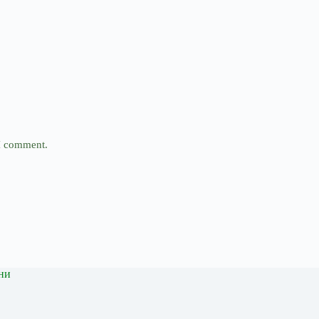
 I comment.
ни