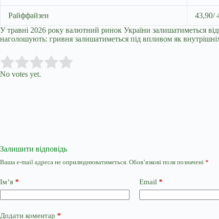
Райффайзен
43,90/ 
У травні 2026 року валютний ринок України залишатиметься відн
наголошують: гривня залишатиметься під впливом як внутрішніх,
Submit Rating
Rate this item:
No votes yet.
Залишити відповідь
Ваша e-mail адреса не оприлюднюватиметься.
Обов’язкові поля позначені
*
Ім’я
*
Email
*
Додати коментар
*