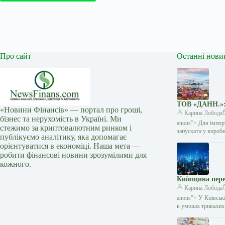
Про сайт
Останні нови
ТОВ «ДАНН.»: 
«Новини Фінансів» — портал про гроші,
Карина Лобода
бізнес та нерухомість в Україні. Ми
anons”> Для імпорт
стежимо за криптовалютним ринком і
запускати у вироб
публікуємо аналітику, яка допомагає
орієнтуватися в економіці. Наша мета —
робити фінансові новини зрозумілими для
кожного.
Київщина пере
Карина Лобода
anons”> У Київськ
в умовах тривалих