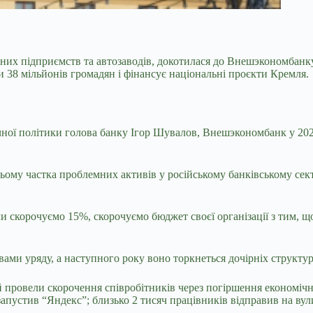
ійних підприємств та автозаводів, докотилася до Внешэкономбан
 38 мільйонів громадян і фінансує національні проєкти Кремля.
ічної політики голова банку Ігор Шувалов, Внешэкономбанк у 202
ому частка проблемних активів у російському банківському сек
и скорочуємо 15%, скорочуємо бюджет своєї організації з тим, 
вами уряду, а наступного року воно торкнеться дочірніх структу
 провели скорочення співробітників через погіршення економічно
запустив “Яндекс”; близько 2 тисяч працівників відправив на ву