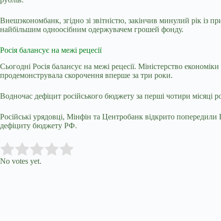
Внешэкономбанк, згідно зі звітністю, закінчив минулий рік із п
найбільшим одноосібним одержувачем грошей фонду.
Росія балансує на межі рецесії
Сьогодні Росія балансує на межі рецесії. Міністерство економік
продемонструвала скорочення вперше за три роки.
Водночас дефіцит російського бюджету за перші чотири місяці р
Російські урядовці, Мінфін та Центробанк відкрито попередили
дефіциту бюджету РФ.
Submit Rating
Rate this item:
No votes yet.