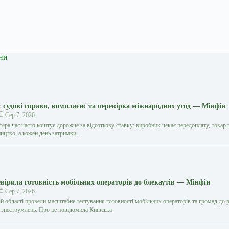
ни
судові справи, комплаєнс та перевірка міжнародних угод — Мінфін
Сер 7, 2026
ера час часто коштує дорожче за відсоткову ставку: виробник чекає передоплату, товар 
ництво, а кожен день затримки…
вірила готовність мобільних операторів до блекаутів — Мінфін
Сер 7, 2026
ій області провели масштабне тестування готовності мобільних операторів та громад до 
 знеструмлень. Про це повідомила Київська