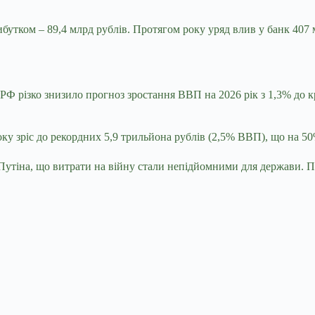
рибутком – 89,4 млрд рублів. Протягом року уряд влив у банк 407
и РФ різко знизило прогноз зростання ВВП на 2026 рік з 1,3% до 
оку зріс до рекордних 5,9 трильйона рублів (2,5% ВВП), що на 5
 Путіна, що витрати на війну стали непідйомними для держави. 