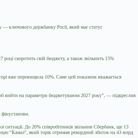
ку —
ключового держбанку Росії, який має статус
7 році скоротить свій бюджету, а також звільнить 15%
торі вже перевищила 10%. Саме цей показник вважається
щоб вийти на параметри бюджетування 2027 року”, — підкреслив
р фінустанови.
ї ситуації. До 20% співробітників звільнив Сбербанк, ще 13
лицю “Камаз”, який торік отримав рекордний збиток на 43 млрд