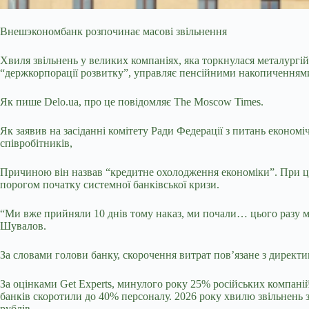
Внешэкономбанк розпочинає масові звільнення
Хвиля звільнень у великих компаніях, яка торкнулася металург
“держкорпорації розвитку”, управляє пенсійними накопиченнями
Як пише Delo.ua, про це повідомляє The Moscow Times.
Як заявив на засіданні комітету Ради Федерації з питань економ
співробітників,
Причиною він назвав “кредитне охолодження економіки”. При ць
порогом початку системної банківської кризи.
“Ми вже прийняли 10 днів тому наказ, ми почали… цього разу м
Шувалов.
За словами голови банку, скорочення витрат пов’язане з директи
За оцінками Get Experts, минулого року 25% російських компаній
банків скоротили до 40% персоналу. 2026 року хвилю звільнень 
рублів.