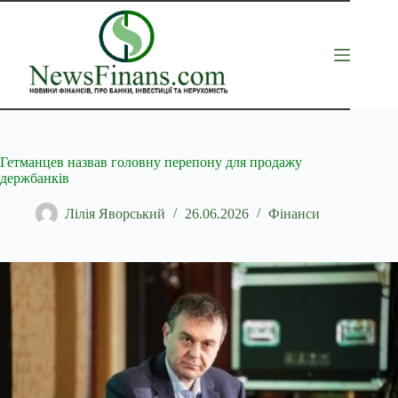
Перейти
до
вмісту
Гетманцев назвав головну перепону для продажу
держбанків
Лілія Яворський
26.06.2026
Фінанси