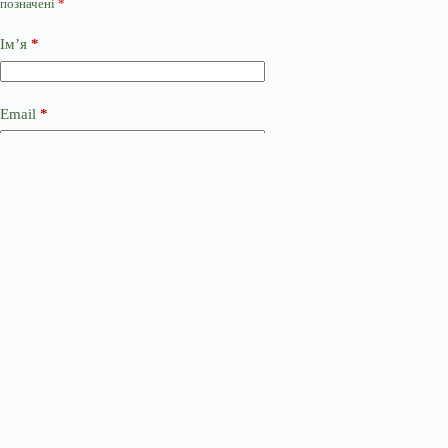
позначені
*
Ім’я
*
Email
*
Сайт
Додати коментар
*