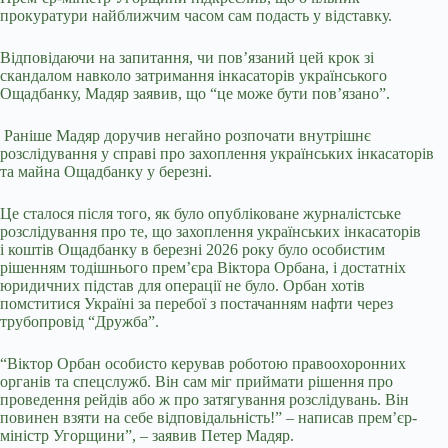
прокуратури найближчим часом сам подасть у відставку.
Відповідаючи на запитання, чи пов’язаний цей крок зі
скандалом навколо затримання інкасаторів українського
Ощадбанку, Мадяр заявив, що “це може бути повʼязано”.
Раніше Мадяр доручив негайно розпочати внутрішнє
розслідування у справі про захоплення українських інкасаторів
та майна Ощадбанку у березні.
Це сталося після того, як було опубліковане журналістське
розслідування про те, що захоплення українських інкасаторів
і коштів Ощадбанку в березні 2026 року було особистим
рішенням тодішнього прем’єра Віктора Орбана, і достатніх
юридичних підстав для операції не було. Орбан хотів
помститися Україні за перебої з постачанням нафти через
трубопровід “Дружба”.
“Віктор Орбан особисто керував роботою правоохоронних
органів та спецслужб. Він сам міг приймати рішення про
проведення рейдів або ж про затягування розслідувань. Він
повинен взяти на себе відповідальність!” – написав прем’єр-
міністр Угорщини”, – заявив Петер Мадяр.