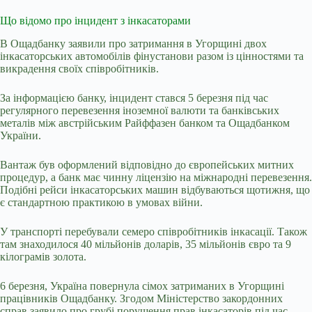
Що відомо про інцидент з інкасаторами
В Ощадбанку заявили про
затримання в Угорщині двох
інкасаторських автомобілів
фінустанови разом із цінностями та
викрадення своїх співробітників.
За інформацією банку, інцидент стався 5 березня під час
регулярного перевезення іноземної валюти та банківських
металів між австрійським Райффазен банком та Ощадбанком
України.
Вантаж був оформлений відповідно до європейських митних
процедур, а банк має чинну ліцензію на міжнародні перевезення.
Подібні рейси інкасаторських машин відбуваються щотижня, що
є стандартною практикою в умовах війни.
У транспорті перебували семеро співробітників інкасації. Також
там знаходилося 40 мільйонів доларів, 35 мільйонів євро та 9
кілограмів золота.
6 березня, Україна
повернула
сімох затриманих в Угорщині
працівників Ощадбанку. Згодом Міністерство закордонних
справ заявило про
грубі порушення прав
інкасаторів під час