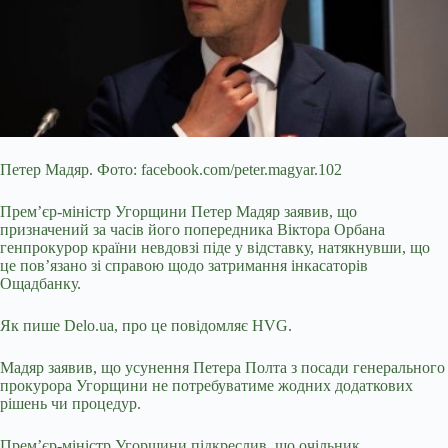
Петер Мадяр. Фото: facebook.com/peter.magyar.102
Премʼєр-міністр Угорщини Петер Мадяр заявив, що
призначений за часів його попередника Віктора Орбана
генпрокурор країни
невдовзі піде у відставку, натякнувши, що
це пов’язано зі справою щодо затримання інкасаторів
Ощадбанку.
Як пише Delo.ua, про це повідомляє HVG.
Мадяр заявив, що усунення Петера Полта з посади генерального
прокурора Угорщини не потребуватиме жодних додаткових
рішень чи процедур.
Премʼєр-міністр Угорщини підкреслив, що очільник