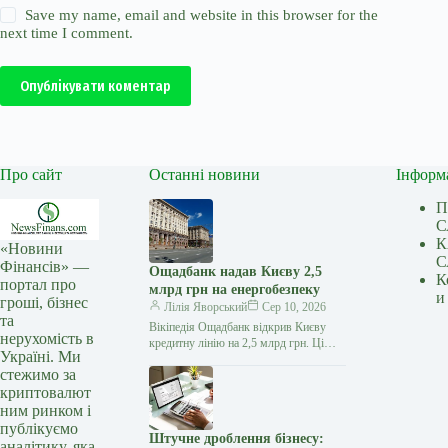
Save my name, email and website in this browser for the
next time I comment.
Опублікувати коментар
Про сайт
Останні новини
Інформ
П
С
К
«Новини
С
Фінансів» —
Ощадбанк надав Києву 2,5
К
портал про
млрд грн на енергобезпеку
и
гроші, бізнес
Лілія Яворський
Сер 10, 2026
та
Вікіпедія Ощадбанк відкрив Києву
нерухомість в
кредитну лінію на 2,5 млрд грн. Ці
Україні. Ми
кошти спрямують на виконання Плану
стежимо за
стійкості громади та захист…
криптовалют
ним ринком і
публікуємо
Штучне дроблення бізнесу:
аналітику, яка