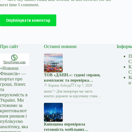
next time I comment.
Опублікувати коментар
Про сайт
Останні новини
Інформ
П
С
К
«Новини
С
Фінансів» —
ТОВ «ДАНН.»: судові справи,
К
портал про
комплаєнс та перевірка
и
гроші, бізнес
міжнародних угод — Мінфін
Карина Лобода
Сер 7, 2026
та
anons”> Для імпортера час часто
нерухомість в
коштує дорожче за відсоткову ставку:
Україні. Ми
виробник чекає передоплату, товар
стежимо за
потрібно запускати у виробництво,
криптовалют
а кожен день затримки…
ним ринком і
публікуємо
Київщина перевірила
аналітику, яка
готовність мобільних
допомагає