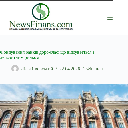
Перейти
до
вмісту
Фондування банків дорожчає: що відбувається з
депозитним ринком
Лілія Яворський
22.04.2026
Фінанси