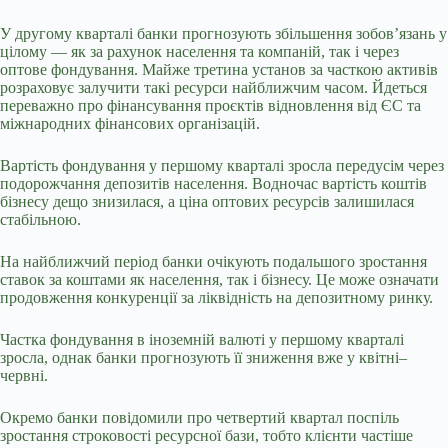
У другому кварталі банки прогнозують збільшення зобов’язань у
цілому — як за рахунок населення та компаній, так і через
оптове фондування. Майже третина установ за часткою активів
розраховує залучити такі ресурси найближчим часом. Йдеться
переважно про фінансування проєктів відновлення від ЄС та
міжнародних фінансових організацій.
Вартість фондування у першому кварталі зросла передусім через
подорожчання депозитів населення. Водночас вартість коштів
бізнесу дещо знизилася, а ціна оптових ресурсів залишилася
стабільною.
На найближчий період банки очікують подальшого зростання
ставок за коштами як населення, так і бізнесу. Це може означати
продовження конкуренції за ліквідність на депозитному ринку.
Частка фондування в іноземній валюті у першому кварталі
зросла, однак банки прогнозують її зниження вже у квітні–
червні.
Окремо банки повідомили про четвертий квартал поспіль
зростання строковості ресурсної бази, тобто клієнти частіше