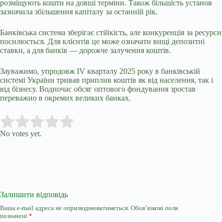
розміщують кошти на довші терміни. Також більшість установ
зазначила збільшення капіталу за останній рік.
Банківська система зберігає стійкість, але конкуренція за ресурси
посилюється. Для клієнтів це може означати вищі депозитні
ставки, а для банків — дорожче залучення коштів.
Зауважимо, упродовж IV кварталу 2025 року в банківській
системі України тривав приплив коштів як від населення, так і
від бізнесу. Водночас обсяг оптового фондування зростав
переважно в окремих великих банках.
Submit Rating
Rate this item:
No votes yet.
Залишити відповідь
Ваша e-mail адреса не оприлюднюватиметься.
Обов’язкові поля
позначені
*