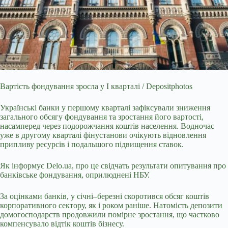
Вартість фондування зросла у І кварталі / Depositphotos
Українські банки у першому кварталі зафіксували зниження
загального обсягу фондування та зростання його вартості,
насамперед через подорожчання коштів населення. Водночас
уже в другому кварталі фінустанови очікують відновлення
припливу ресурсів і подальшого підвищення ставок.
Як інформує Delo.ua, про це свідчать результати опитування про
банківське фондування, оприлюднені НБУ.
За оцінками банків, у січні–березні скоротився обсяг коштів
корпоративного сектору, як і роком раніше. Натомість депозити
домогосподарств продовжили помірне зростання, що частково
компенсувало відтік коштів бізнесу.