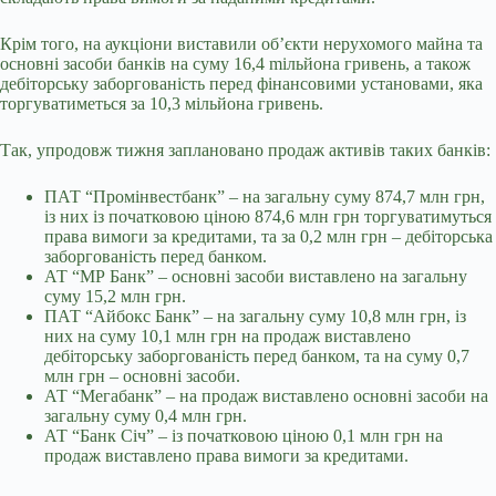
Крім того, на аукціони виставили об’єкти нерухомого майна та
основні засоби банків на суму 16,4 mільйона гривень, а також
дебіторську заборгованість перед фінансовими установами, яка
торгуватиметься за 10,3 мільйона гривень.
Так, упродовж тижня заплановано продаж активів таких банків:
ПАТ “Промінвестбанк” – на загальну суму 874,7 млн грн,
із них із початковою ціною 874,6 млн грн торгуватимуться
права вимоги за кредитами, та за 0,2 млн грн – дебіторська
заборгованість перед банком.
АТ “МР Банк” – основні засоби виставлено на загальну
суму 15,2 млн грн.
ПАТ “Айбокс Банк” – на загальну суму 10,8 млн грн, із
них на суму 10,1 млн грн на продаж виставлено
дебіторську заборгованість перед банком, та на суму 0,7
млн грн – основні засоби.
АТ “Мегабанк” – на продаж виставлено основні засоби на
загальну суму 0,4 млн грн.
АТ “Банк Січ” – із початковою ціною 0,1 млн грн на
продаж виставлено права вимоги за кредитами.