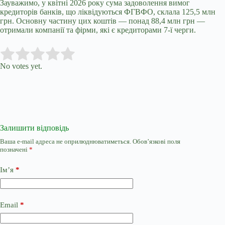
Зауважимо, у квітні 2026 року сума задоволення вимог
кредиторів банків, що ліквідуються ФГВФО, склала 125,5 млн
грн. Основну частину цих коштів — понад 88,4 млн грн —
отримали компанії та фірми, які є кредиторами 7-ї черги.
Submit Rating
Rate this item:
No votes yet.
Залишити відповідь
Ваша e-mail адреса не оприлюднюватиметься.
Обов’язкові поля
позначені
*
Ім’я
*
Email
*