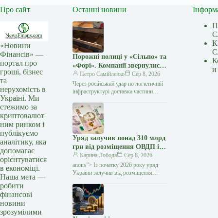
Про сайт
Останні новини
Інформ
П
С
К
«Новини
С
Фінансів» —
Порожні полиці у «Сільпо» та
К
портал про
«Форі». Компанії звернулися
и
гроші, бізнес
до українців
Петро Самійленко
Сер 8, 2026
та
Через російський удар по логістичній
нерухомість в
інфраструктурі доставка частини
Україні. Ми
товарів до деяких магазинів потребує
стежимо за
більше часу У супермаркетах «Сільпо»
криптовалют
та «Фора»,…
ним ринком і
публікуємо
Уряд залучив понад 310 млрд
аналітику, яка
грн від розміщення ОВДП із
допомагає
початку року — Мінфін
Карина Лобода
Сер 8, 2026
орієнтуватися
anons”> Із початку 2026 року уряд
в економіці.
України залучив від розміщення
Наша мета —
та обміну облігацій внутрішньої
робити
державної позики (ОВДП) понад 310
фінансові
млрд грн…
новини
зрозумілими