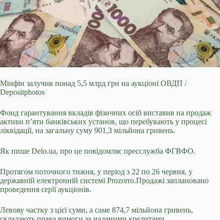
Мінфін залучив понад 5,5 млрд грн на аукціоні ОВДП /
Depositphotos
Фонд гарантування вкладів фізичних осіб виставив на продаж
активи п’яти банківських установ, що
перебувають у процесі
ліквідації, на загальну суму 901,3 мільйона гривень.
Як пише Delo.ua, про це повідомляє пресслужба ФГВФО.
Протягом поточного тижня, у період з 22 по 26 червня, у
державній електронній системі Prozorro.Продажі заплановано
проведення серії аукціонів.
Левову частку з цієї суми, а саме 874,7 мільйона гривень,
складають права вимоги за наданими кредитами.