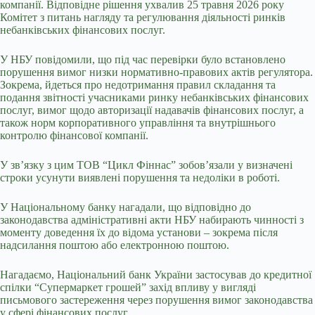
компанії. Відповідне рішення ухвалив 25 травня 2026 року
Комітет з питань нагляду та регулювання діяльності ринків
небанківських фінансових послуг.
У НБУ повідомили, що під час перевірки було встановлено
порушення вимог низки нормативно-правових актів регулятора.
Зокрема, йдеться про недотримання правил складання та
подання звітності учасниками ринку небанківських фінансових
послуг, вимог щодо авторизації надавачів фінансових послуг, а
також норм корпоративного управління та внутрішнього
контролю фінансової компанії.
У зв’язку з цим ТОВ “Цикл Фіннас” зобов’язали у визначені
строки усунути виявлені порушення та недоліки в роботі.
У Національному банку нагадали, що відповідно до
законодавства адміністративні акти НБУ набирають чинності з
моменту доведення їх до відома установи – зокрема після
надсилання поштою або електронною поштою.
Нагадаємо, Національний банк України застосував до кредитної
спілки “Супермаркет грошей” захід впливу у вигляді
письмового застереження через порушення вимог законодавства
у сфері фінансових послуг.