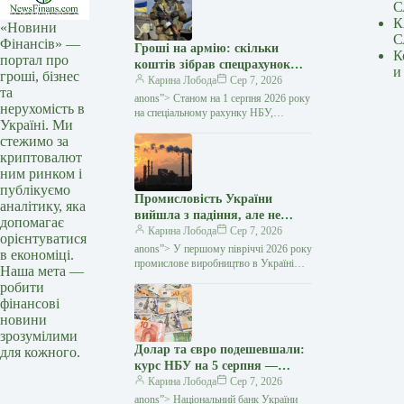
С
К
«Новини
С
Фінансів» —
Гроші на армію: скільки
К
портал про
коштів зібрав спецрахунок
и
гроші, бізнес
НБУ та кому їх передали —
Карина Лобода
Сер 7, 2026
та
Мінфін
anons”> Станом на 1 серпня 2026 року
нерухомість в
на спеціальному рахунку НБУ,
Україні. Ми
відкритому для підтримки сил
стежимо за
оборони у перший день
криптовалют
повномасштабного вторгнення,
залишається…
ним ринком і
публікуємо
Промисловість України
аналітику, яка
вийшла з падіння, але не
допомагає
перейшла до зростання: що
Карина Лобода
Сер 7, 2026
орієнтуватися
показують дані за 2026 рік —
anons”> У першому півріччі 2026 року
в економіці.
Мінфін
промислове виробництво в Україні
Наша мета —
скоротилося на всього на 0,2%
робити
порівняно з аналогічним періодом
фінансові
минулого року. Економіст Андрій
новини
зрозумілими
Долар та євро подешевшали:
для кожного.
курс НБУ на 5 серпня —
Мінфін
Карина Лобода
Сер 7, 2026
anons”> Національний банк України