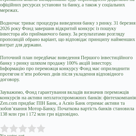
офіційних ресурсах установи та банку, а також у соціальних
мережах.
Водночас триває процедура виведення банку з ринку. 31 березня
2026 року Фонд завершив відкритий конкурс із пошуку
інвестора або приймаючого банку. За результатами розгляду
пропозицій обрано варіант, що відповідає принципу найменших
витрат для держави.
Поточний план передбачає виведення Першого інвестиційного
банку з ринку шляхом продажу 100% акцій інвестору.
Інформацію про переможця конкурсу Фонд має оприлюднити
протягом п’яти робочих днів після укладення відповідного
договору.
Зауважимо, Фонд гарантування вкладів визначив переможців
конкурсів на активи неплатоспроможних банків: фінтехкомпанія
Zen.com придбає ПІН Банк, а Асвіо Банк отримає активи та
зобов’язання Мотор-Банку. Початкова вартість банків становила
138 млн грн і 172 млн грн відповідно.
Submit Rating
Rate this item:
No votes yet.