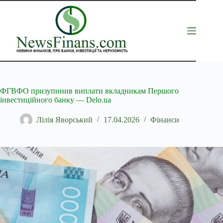
Перейти
до
вмісту
ФГВФО призупинив виплати вкладникам Першого
інвестиційного банку — Delo.ua
Лілія Яворський
17.04.2026
Фінанси