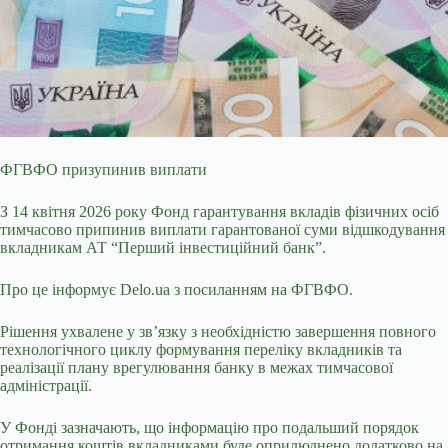
ФГВФО призупинив виплати
З 14 квітня 2026 року Фонд гарантування вкладів фізичних осіб
тимчасово припинив виплати гарантованої суми відшкодування
вкладникам АТ “Перший
інвестиційний банк”.
Про це інформує Delo.ua з посиланням на ФГВФО.
Рішення ухвалене у зв’язку з необхідністю завершення повного
технологічного циклу формування переліку вкладників та
реалізації плану врегулювання банку в межах тимчасової
адміністрації.
У Фонді зазначають, що інформацію про подальший порядок
отримання коштів вкладниками буде оприлюднено додатково на