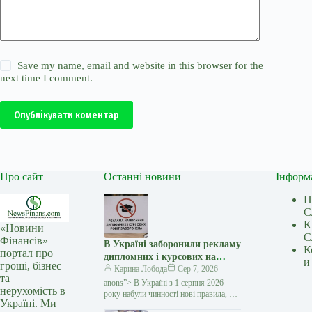
Save my name, email and website in this browser for the
next time I comment.
Опублікувати коментар
Про сайт
Останні новини
Інформ
П
С
К
«Новини
С
Фінансів» —
В Україні заборонили рекламу
К
портал про
дипломних і курсових на
и
гроші, бізнес
замовлення: кого стосуються
Карина Лобода
Сер 7, 2026
та
нові правила — Мінфін
anons”> В Україні з 1 серпня 2026
нерухомість в
року набули чинності нові правила, які
Україні. Ми
забороняють рекламувати послуги