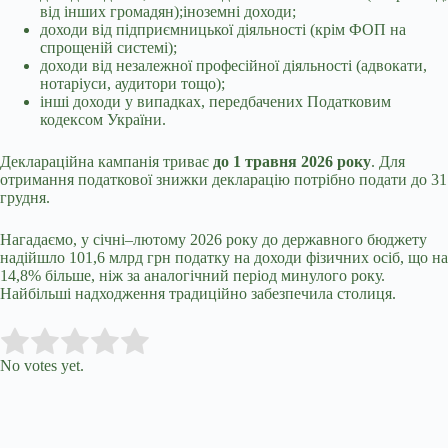
від інших громадян);іноземні доходи;
доходи від підприємницької діяльності (крім ФОП на
спрощеній системі);
доходи від незалежної професійної діяльності (адвокати,
нотаріуси, аудитори тощо);
інші доходи у випадках, передбачених Податковим
кодексом України.
Деклараційна кампанія триває
до 1 травня 2026 року
. Для
отримання податкової знижки декларацію потрібно подати до 31
грудня.
Нагадаємо, у січні–лютому 2026 року до державного бюджету
надійшло 101,6 млрд грн податку на доходи фізичних осіб, що на
14,8% більше, ніж за аналогічний період минулого року.
Найбільші надходження традиційно забезпечила столиця.
Submit Rating
Rate this item:
No votes yet.