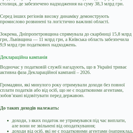
столиця, де забезпечено надходження на суму 38,3 млрд грн.
Серед інших регіонів високу динаміку демонструють
промислово розвинені та логістично важливі області.
Зокрема, Дніпропетровщина спрямувала до скарбниці 15,8 млрд
грн, Львівщина — 11 млрд грн, а Київська область забезпечила
9,9 млрд грн податкових надходжень.
Деклараційна кампанія
Водночас у податковій службі нагадують, що в Україні триває
активна фаза Деклараційної кампанії – 2026.
Громадяни, які минулого року отримували доходи без повної
сплати податків або від осіб, що не є податковими агентами,
зобов’язані відзвітувати перед державою.
До таких доходів належать:
доходи, з яких податок не утримувався під час виплати,
але вони не звільнені від оподаткування;
доходи від осіб, які не є податковими агентами (наприклад,