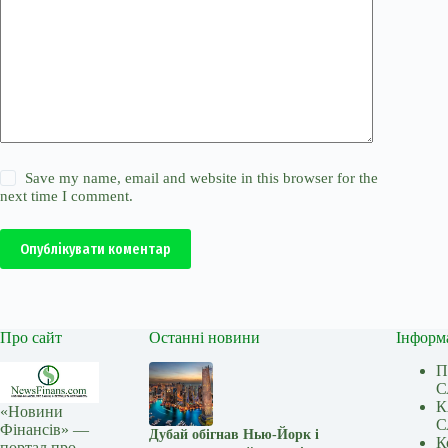
Save my name, email and website in this browser for the
next time I comment.
Опублікувати коментар
Про сайт
Останні новини
Інформ
П
С
К
«Новини
С
Фінансів» —
Дубай обігнав Нью-Йорк і
К
портал про