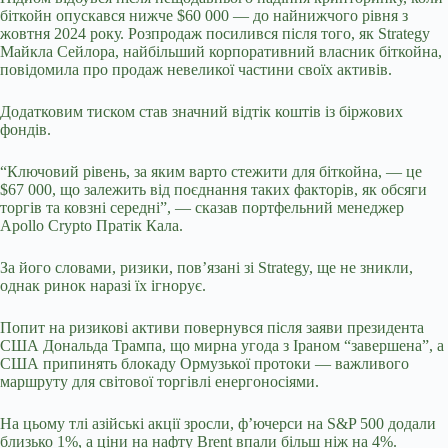
біткойн опускався нижче $60 000 — до найнижчого рівня з
жовтня 2024 року. Розпродаж посилився після того, як Strategy
Майкла Сейлора, найбільший корпоративний власник біткойна,
повідомила про продаж невеликої частини своїх активів.
Додатковим тиском став значний відтік коштів із біржових
фондів.
“Ключовий рівень, за яким варто стежити для біткойна, — це
$67 000, що залежить від поєднання таких факторів, як обсяги
торгів та ковзні середні”, — сказав портфельний менеджер
Apollo Crypto Пратік Кала.
За його словами, ризики, пов’язані зі Strategy, ще не зникли,
однак ринок наразі їх ігнорує.
Попит на ризикові активи повернувся після заяви президента
США Дональда Трампа, що мирна угода з Іраном “завершена”, а
США припинять блокаду Ормузької протоки — важливого
маршруту для світової торгівлі енергоносіями.
На цьому тлі азійські акції зросли, ф’ючерси на S&P 500 додали
близько 1%, а ціни на нафту Brent впали більш ніж на 4%.