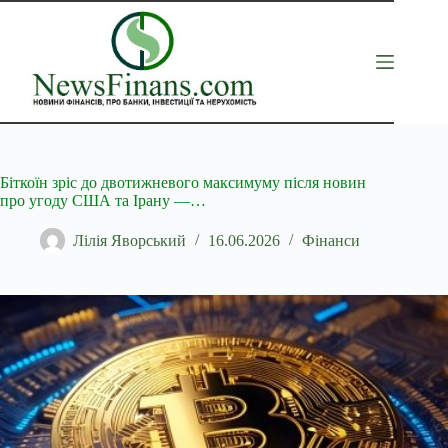
Перейти
до
вмісту
Біткоїн зріс до двотижневого максимуму після новин
про угоду США та Ірану —…
Лілія Яворський
16.06.2026
Фінанси