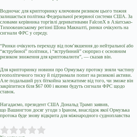
Водночас для крипторинку ключовим ризиком цього тижня
залишається політика Федеральної резервної системи США. За
словами керівника торгівлі деривативами FalconX в Азіатсько-
Тихоокеанському регіоні Шона Макналті, ринки очікують на
сигнали ФРС у середу.
“Ринки очікують переходу від пом’якшення до нейтральної або
“яструбиної” політики, і “яструбиний” сюрприз є основним
ризиком зниження для криптовалюти”, — сказав він.
Для крипторинку новини про Ормузьку протоку зняли частину
геополітичного тиску й підтримали попит на ризикові активи.
Але подальший рух біткойна залежатиме від того, чи зможе він
закріпитися біля $67 000 і якими будуть сигнали ФРС щодо
ставок.
Нагадаємо, президент США Дональд Трамп заявив,
що
Вашингтон досяг угоди з Іраном,
внаслідок якої Ормузька
протока буде знову відкрита для міжнародного судноплавства
Submit Rating
Rate this item: