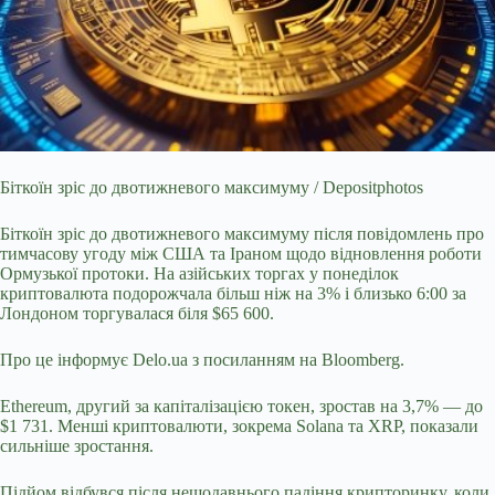
Біткоїн зріс до двотижневого максимуму / Depositphotos
Біткоїн зріс до двотижневого максимуму після повідомлень про
тимчасову угоду між США та Іраном щодо відновлення
роботи
Ормузької протоки. На азійських торгах у понеділок
криптовалюта подорожчала більш ніж на 3% і близько 6:00 за
Лондоном торгувалася біля $65 600.
Про це інформує Delo.ua з посиланням на Вloomberg.
Ethereum, другий за капіталізацією токен, зростав на 3,7% — до
$1 731. Менші криптовалюти, зокрема Solana та XRP, показали
сильніше зростання.
Підйом відбувся після нещодавнього падіння крипторинку, коли