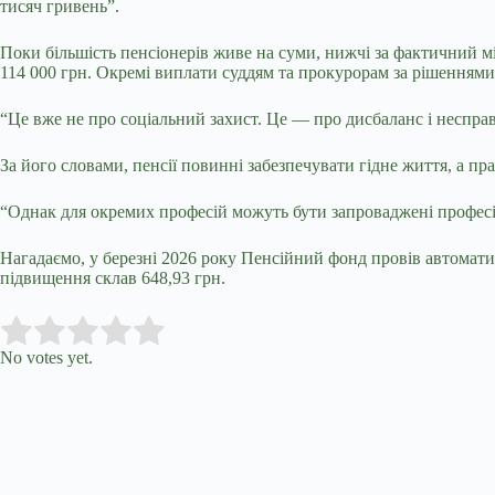
тисяч гривень”.
Поки більшість пенсіонерів живе на суми, нижчі за фактичний м
114 000 грн. Окремі виплати суддям та прокурорам за рішеннями 
“Це вже не про соціальний захист. Це — про дисбаланс і неспра
За його словами, пенсії повинні забезпечувати гідне життя, а п
“Однак для окремих професій можуть бути запроваджені професій
Нагадаємо,
у
березні 2026 року Пенсійний фонд провів автоматичну
підвищення склав 648,93 грн.
Submit Rating
Rate this item:
No votes yet.