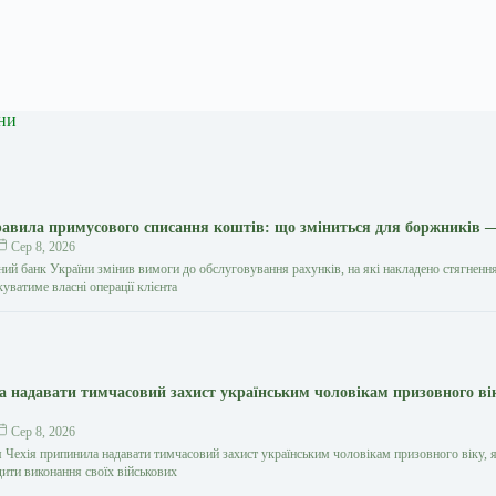
ни
авила примусового списання коштів: що зміниться для боржників 
Сер 8, 2026
ний банк України змінив вимоги до обслуговування рахунків, на які накладено стягнення
уватиме власні операції клієнта
ла надавати тимчасовий захист українським чоловікам призовного в
Сер 8, 2026
я Чехія припинила надавати тимчасовий захист українським чоловікам призовного віку, я
дити виконання своїх військових