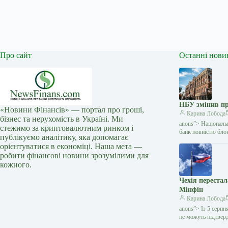
Про сайт
Останні нови
НБУ змінив пр
«Новини Фінансів» — портал про гроші,
Карина Лобода
бізнес та нерухомість в Україні. Ми
anons”> Національ
стежимо за криптовалютним ринком і
банк повністю блок
публікуємо аналітику, яка допомагає
орієнтуватися в економіці. Наша мета —
робити фінансові новини зрозумілими для
кожного.
Чехія переста
Мінфін
Карина Лобода
anons”> Із 5 серпн
не можуть підтвер