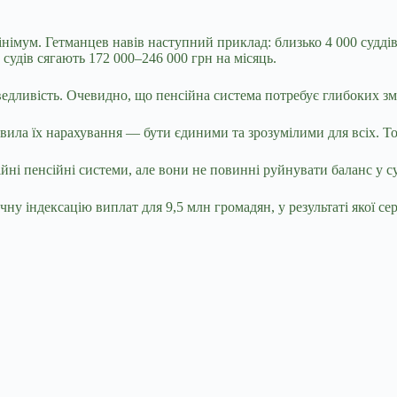
інімум. Гетманцев навів наступний приклад: близько 4 000 судді
судів сягають 172 000–246 000 грн на місяць.
ведливість. Очевидно, що пенсійна система потребує глибоких з
равила їх нарахування — бути єдиними та зрозумілими для всіх. Т
ні пенсійні системи, але вони не повинні руйнувати баланс у с
 індексацію виплат для 9,5 млн громадян, у результаті якої серед