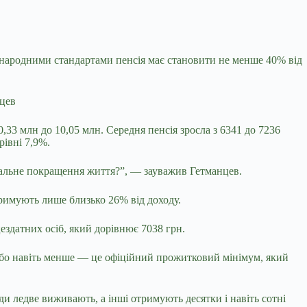
жнародними стандартами пенсія має становити не менше 40% від
нцев
0,33 млн до 10,05 млн. Середня пенсія зросла з 6341 до 7236
рівні 7,9%.
 реальне покращення життя?”, — зауважив Гетманцев.
тримують лише близько 26% від доходу.
здатних осіб, який дорівнює 7038 грн.
або навіть менше — це офіційний прожитковий мінімум, який
ди ледве виживають, а інші отримують десятки і навіть сотні