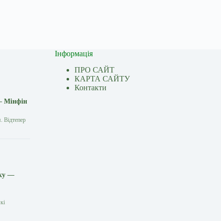
Інформація
ПРО САЙТ
КАРТА САЙТУ
Контакти
— Мінфін
. Відтепер
іку —
кі