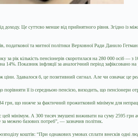
ід доходу. Це суттєво менше від прийнятного рівня. Згідно
із мі
сів, податкової та митної політики Верховної Ради Данило Гетма
у за рік кількість пенсіонерів скоротилася на 280 000 осіб — з 1
 на 14%. Показник інфляції за аналогічний період зафіксовано на 
 ніж ціни. Здавалося б, це позитивний сигнал. Але чи означає це
о порівняти її із середньою пенсією, виходить, що пенсіонери о
84 грн, що нижче за фактичний прожитковий мінімум для непраце
є цей мінімум. А 300 тисяч змушені виживати на суму 2595 грн 
е за межею базових потреб”, — зазначив політик.
 розподілу коштів: “При однакових умовах сплати внесків одні лю