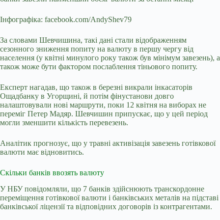
Інфографіка: facebook.com/AndyShev79
За словами Шевчишина, такі дані стали відображенням
сезонного зниження попиту на валюту в першу чергу від
населення (у квітні минулого року також був мінімум завезень), а
також може бути фактором послаблення тіньового попиту.
Експерт нагадав, що також в березні викрали інкасаторів
Ощадбанку в Угорщині, й потім фінустанови довго
налаштовували нові маршрути, поки 12 квітня на виборах не
переміг Петер Мадяр. Шевчишин припускає, що у цей період
могли зменшити кількість перевезень.
Аналітик прогнозує, що у травні активізація завезень готівкової
валюти має відновитись.
Скільки банків ввозять валюту
У НБУ повідомляли, що 7 банків здійснюють транскордонне
переміщення готівкової валюти і банківських металів на підставі
банківської ліцензії та відповідних договорів із контрагентами.