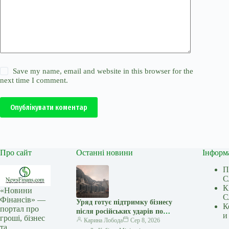
Save my name, email and website in this browser for the
next time I comment.
Опублікувати коментар
Про сайт
Останні новини
Інформ
П
С
К
«Новини
С
Фінансів» —
Уряд готує підтримку бізнесу
К
портал про
після російських ударів по
и
гроші, бізнес
логістичній інфраструктурі —
Карина Лобода
Сер 8, 2026
та