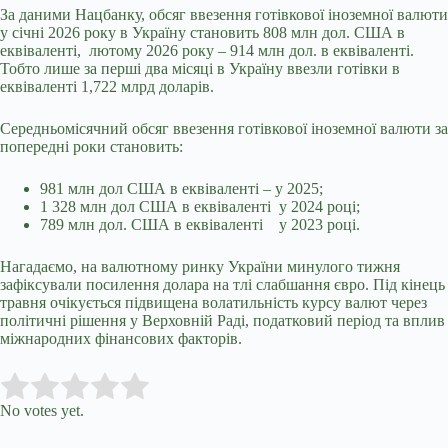
За даними Нацбанку, обсяг ввезення готівкової іноземної валюти
у січні 2026 року в Україну становить 808 млн дол. США в
еквіваленті, лютому 2026 року – 914 млн дол. в еквіваленті.
Тобто лише за перші два місяці в Україну ввезли готівки в
еквіваленті 1,722 млрд доларів.
Середньомісячний обсяг ввезення готівкової іноземної валюти за
попередні роки становить:
981 млн дол США в еквіваленті – у 2025;
1 328 млн дол США в еквіваленті у 2024 році;
789 млн дол. США в еквіваленті у 2023 році.
Нагадаємо, на валютному ринку України минулого тижня
зафіксували посилення долара на тлі слабшання євро. Під кінець
травня очікується підвищена волатильність курсу валют через
політичні рішення у Верховній Раді, податковий період та вплив
міжнародних фінансових факторів.
Submit Rating
Rate this item:
No votes yet.