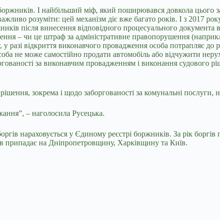
оржників. І найбільший міф, який поширювався довкола цього за
жливо розуміти: цей механізм діє вже багато років. І з 2017 ро
ників після винесення відповідного процесуального документа 
нення – чи це штраф за адміністративне правопорушення (напри
т, у разі відкриття виконавчого провадження особа потрапляє до 
а не може самостійно продати автомобіль або відчужити нерухом
ргованості за виконавчим провадженням і виконання судового рі
рішення, зокрема і щодо заборгованості за комунальні послуги, 
жання”, – наголосила Русецька.
оргів нараховується у Єдиному реєстрі боржників. За рік боргів 
ів припадає на Дніпропетровщину, Харківщину та Київ.