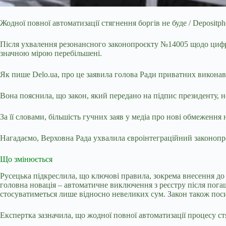
Жодної повної автоматизації стягнення боргів не буде / Depositph
Після ухвалення резонансного законопроєкту №14005 щодо циф
значною мірою перебільшені.
Як пише Delo.ua, про це заявила голова Ради приватних виконав
Вона пояснила, що закон, який передано на підпис президенту, 
За її словами, більшість гучних заяв у медіа про нові обмеження 
Нагадаємо, Верховна Рада ухвалила євроінтеграційний законоп
Що змінюється
Русецька підкреслила, що ключові правила, зокрема внесення до
головна новація – автоматичне виключення з реєстру після пог
стосуватиметься лише відносно невеликих сум. Закон також пос
Експертка зазначила, що жодної повної автоматизації процесу с