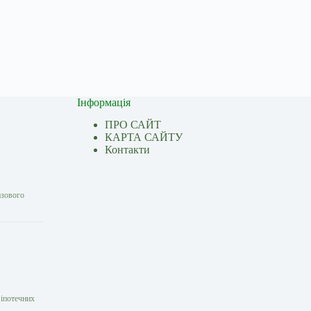
Інформація
ПРО САЙТ
КАРТА САЙТУ
Контакти
азового
 іпотечних