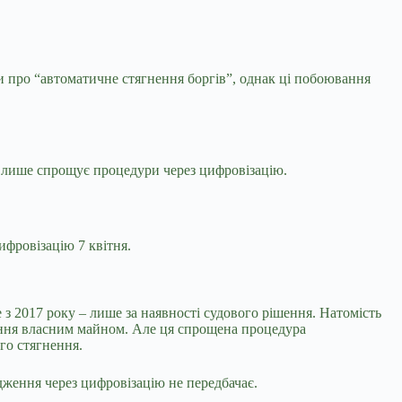
и про “автоматичне стягнення боргів”, однак ці побоювання
а лише спрощує процедури через цифровізацію.
фровізацію 7 квітня.
з 2017 року – лише за наявності судового рішення. Натомість
ення власним майном. Але ця спрощена процедура
го стягнення.
дження через цифровізацію не передбачає.