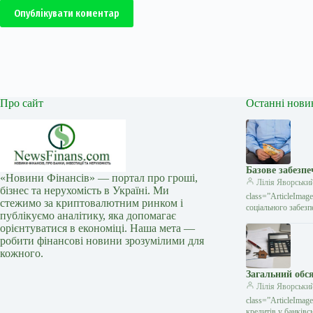
Опублікувати коментар
Про сайт
Останні нови
Базове забезпе
«Новини Фінансів» — портал про гроші,
Лілія Яворськи
бізнес та нерухомість в Україні. Ми
class=”ArticleIma
стежимо за криптовалютним ринком і
соціального забезп
публікуємо аналітику, яка допомагає
орієнтуватися в економіці. Наша мета —
робити фінансові новини зрозумілими для
кожного.
Загальний обся
Лілія Яворськи
class=”ArticleIma
кредитів у банківс