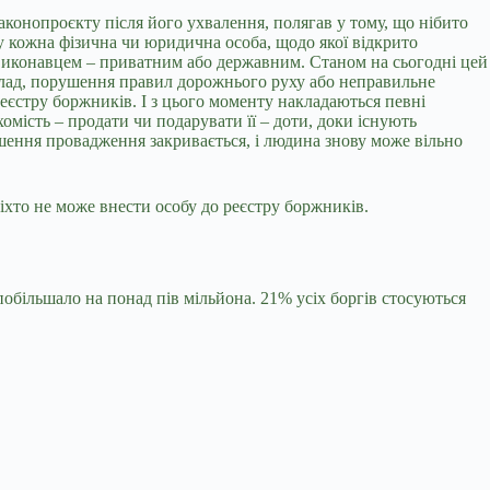
конопроєкту після його ухвалення, полягав у тому, що нібито
ку кожна фізична чи юридична особа, щодо якої відкрито
виконавцем – приватним або державним. Станом на сьогодні цей
клад, порушення правил дорожнього руху або неправильне
реєстру боржників. І з цього моменту накладаються певні
ість – продати чи подарувати її – доти, доки існують
шення провадження закривається, і людина знову може вільно
ніхто не може внести особу до реєстру боржників.
побільшало на понад пів мільйона. 21% усіх боргів стосуються