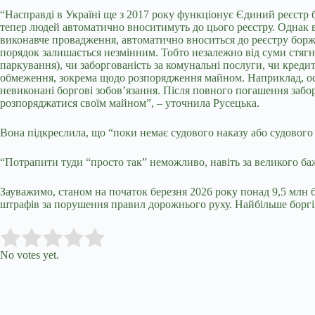
“Насправді в
Україні
ще з 2017 року функціонує Єдиний реєстр б
тепер людей автоматично вноситимуть до цього реєстру. Однак ва
виконавче провадження, автоматично вноситься до реєстру борж
порядок залишається незмінним. Тобто незалежно від суми стяг
паркування), чи заборгованість за комунальні послуги, чи креди
обмеження, зокрема щодо розпорядження майном. Наприклад, особ
невиконані боргові зобов’язання. Після повного погашення забо
розпоряджатися своїм майном”, – уточнила Русецька.
Вона підкреслила, що “поки немає судового наказу або судового 
“Потрапити туди “просто так” неможливо, навіть за великого ба
Зауважимо, станом на початок березня 2026 року понад 9,5 млн б
штрафів за порушення правил дорожнього руху. Найбільше борг
Submit Rating
Rate this item:
No votes yet.