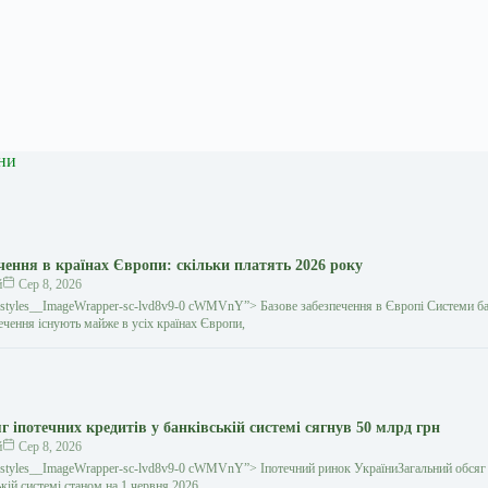
ни
чення в країнах Європи: скільки платять 2026 року
й
Сер 8, 2026
gestyles__ImageWrapper-sc-lvd8v9-0 cWMVnY”> Базове забезпечення в Європі Системи б
ечення існують майже в усіх країнах Європи,
г іпотечних кредитів у банківській системі сягнув 50 млрд грн
й
Сер 8, 2026
gestyles__ImageWrapper-sc-lvd8v9-0 cWMVnY”> Іпотечний ринок УкраїниЗагальний обсяг
ькій системі станом на 1 червня 2026