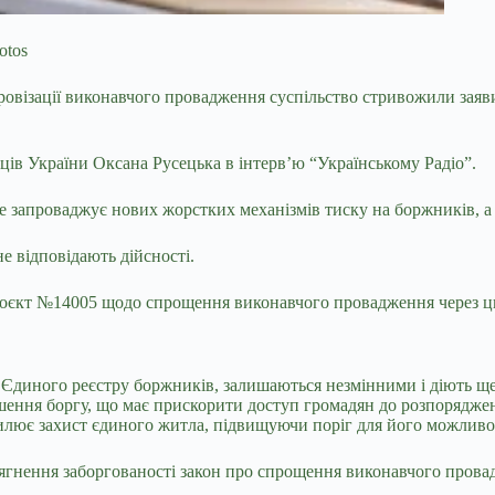
otos
ровізації виконавчого провадження
суспільство стривожили заяв
ців України Оксана Русецька в інтерв’ю “Українському Радіо”.
не запроваджує нових жорстких механізмів тиску на боржників, 
не відповідають дійсності.
роєкт №14005 щодо спрощення виконавчого провадження через ци
 Єдиного реєстру боржників, залишаються незмінними і діють ще 
ашення боргу, що має прискорити доступ громадян до розпорядж
илює захист єдиного житла, підвищуючи поріг для його можливо
тягнення заборгованості закон про спрощення виконавчого прова