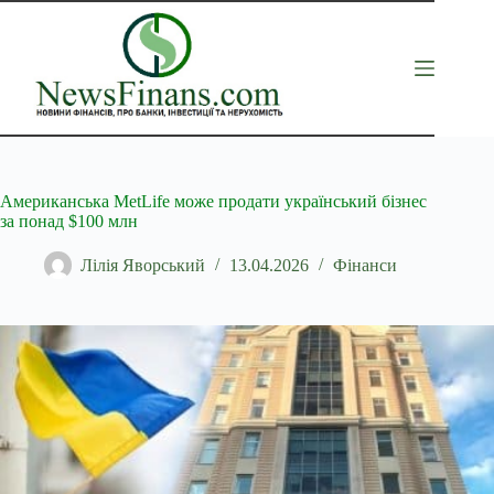
Перейти
до
вмісту
Американська MetLife може продати український бізнес
за понад $100 млн
Лілія Яворський
13.04.2026
Фінанси