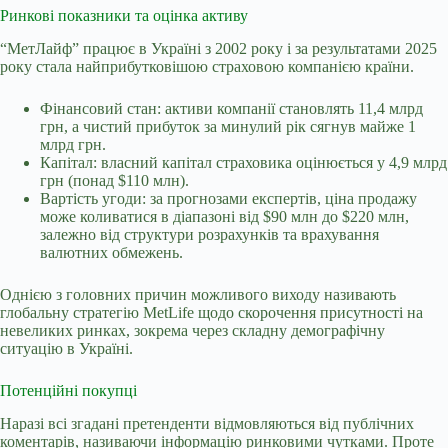
Ринкові показники та оцінка активу
“МетЛайф” працює в Україні з 2002 року і за результатами 2025
року стала найприбутковішою страховою компанією країни.
Фінансовий стан: активи компанії становлять 11,4 млрд
грн, а чистий прибуток за минулий рік сягнув майже 1
млрд грн.
Капітал: власний капітал страховика оцінюється у 4,9 млрд
грн (понад $110 млн).
Вартість угоди: за прогнозами експертів, ціна продажу
може коливатися в діапазоні від $90 млн до $220 млн,
залежно від структури розрахунків та врахування
валютних обмежень.
Однією з головних причин можливого виходу називають
глобальну стратегію MetLife щодо скорочення присутності на
невеликих ринках, зокрема через складну демографічну
ситуацію в Україні.
Потенційні покупці
Наразі всі згадані претенденти відмовляються від публічних
коментарів, називаючи інформацію ринковими чутками. Проте