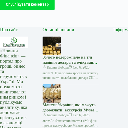
Опублікувати коментар
Про сайт
Останні новини
Інформ
«Новини
Фінансів» —
Золото подорожчало на тлі
портал про
падіння долара та очікувань
гроші, бізнес
переговорів США з Іраном —
Карина Лобода
Сер 6, 2026
та
Мінфін
anons”> Ціна золота зросла на початку
нерухомість в
тижня на тлі ослаблення долара США
Україні. Ми
та зниження побоювань щодо нового
стежимо за
витка інфляції. Як повідомляє Reuters,
криптовалют
ринок…
ним ринком і
публікуємо
Монети України, які можуть
аналітику, яка
дорожчати: екскурсія Музеєм
допомагає
грошей НБУ (відео) — Мінфін
Карина Лобода
Сер 6, 2026
орієнтуватися
anons”> Фінансовий портал «Мінфін»
в економіці.
провів екскурсію до Музею грошей
Наша мета —