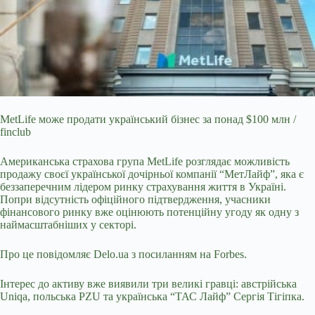
MetLife може продати український бізнес за понад $100 млн /
finclub
Американська страхова група MetLife розглядає можливість
продажу своєї української дочірньої компанії
“МетЛайф”, яка є
беззаперечним лідером ринку страхування життя в Україні.
Попри відсутність офіційного підтвердження, учасники
фінансового ринку вже оцінюють потенційну угоду як одну з
наймасштабніших у секторі.
Про це повідомляє
Delo.ua
з посиланням на Forbes.
Інтерес до активу вже виявили три великі гравці: австрійська
Uniqa, польська PZU та українська “ТАС Лайф” Сергія Тігіпка.