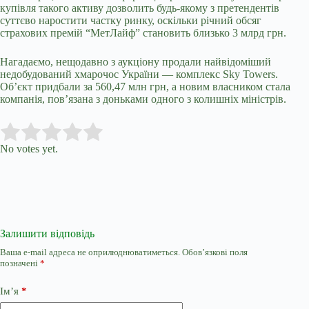
купівля такого активу дозволить будь-якому з претендентів
суттєво наростити частку ринку, оскільки річний обсяг
страхових премій “МетЛайф” становить близько 3 млрд грн.
Нагадаємо, нещодавно з аукціону продали найвідоміший
недобудований хмарочос України —
комплекс Sky Towers
.
Об’єкт придбали за 560,47 млн грн, а новим власником стала
компанія, пов’язана з доньками одного з колишніх міністрів.
Submit Rating
Rate this item:
No votes yet.
Залишити відповідь
Ваша e-mail адреса не оприлюднюватиметься.
Обов’язкові поля
позначені
*
Ім’я
*