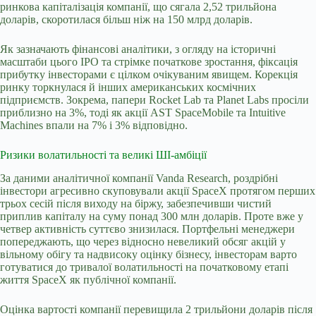
ринкова капіталізація компанії, що сягала 2,52 трильйона
доларів, скоротилася більш ніж на 150 млрд доларів.
Як зазначають фінансові аналітики, з огляду на історичні
масштаби цього IPO та стрімке початкове зростання, фіксація
прибутку інвесторами є цілком очікуваним явищем. Корекція
ринку торкнулася й інших американських космічних
підприємств. Зокрема, папери Rocket Lab та Planet Labs просіли
приблизно на 3%, тоді як акції AST SpaceMobile та Intuitive
Machines впали на 7% і 3% відповідно.
Ризики волатильності та великі ШІ-амбіції
За даними аналітичної компанії Vanda Research, роздрібні
інвестори агресивно скуповували акції SpaceX протягом перших
трьох сесій після виходу на біржу, забезпечивши чистий
приплив капіталу на суму понад 300 млн доларів. Проте вже у
четвер активність суттєво знизилася. Портфельні менеджери
попереджають, що через відносно невеликий обсяг акцій у
вільному обігу та надвисоку оцінку бізнесу, інвесторам варто
готуватися до тривалої волатильності на початковому етапі
життя SpaceX як публічної компанії.
Оцінка вартості компанії перевищила 2 трильйони доларів після