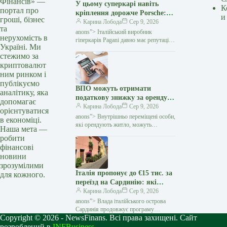
Фінансів» —
У цьому суперкарі навіть
К
портал про
кріплення дорожче Porsche:
и
гроші, бізнес
навіщо Pagani витрачає $160
Карина Лобода
Сер 9, 2026
та
тисяч на болти — Мінфін
anons”> Італійський виробник
нерухомість в
гіперкарів Pagani давно має репутацію
Україні. Ми
бренду, який перетворює автомобілі
стежимо за
на витвори мистецтва. Проте навіть
криптовалют
шанувальників марки здивував
ним ринком і
публікуємо
ВПО можуть отримати
аналітику, яка
податкову знижку за оренду
допомагає
житла: які умови треба
Карина Лобода
Сер 9, 2026
орієнтуватися
виконати — Мінфін
anons”> Внутрішньо переміщені особи,
в економіці.
які орендують житло, можуть
Наша мета —
скористатися податковою знижкою
робити
та повернути частину сплаченого
фінансові
податку на доходи фізичних осіб
новини
(ПДФО)
зрозумілими
Італія пропонує до €15 тис. за
для кожного.
переїзд на Сардинію: які
умови та скільки доведеться
Карина Лобода
Сер 9, 2026
доплатити — Мінфін
anons”> Влада італійського острова
Сардинія продовжує програму
Copyright © 2026 - NewsFinans. Всі права захищені. Сайт
боротьби з депопуляцією малих
населених пунктів, пропонуючи гранти
розроблений в
INFBusiness