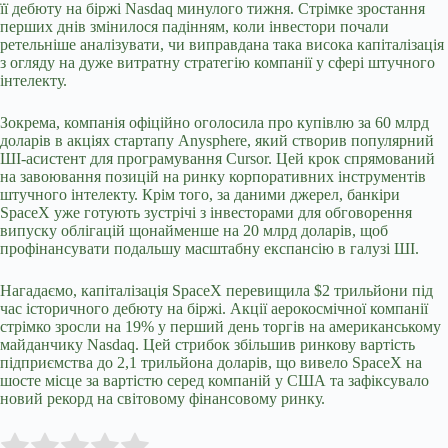
її дебюту на біржі Nasdaq минулого тижня. Стрімке зростання
перших днів змінилося падінням, коли інвестори почали
ретельніше аналізувати, чи виправдана така висока капіталізація
з огляду на дуже витратну стратегію компанії у сфері штучного
інтелекту.
Зокрема, компанія офіційно оголосила про купівлю за 60 млрд
доларів в акціях стартапу Anysphere, який створив популярний
ШІ-асистент для програмування Cursor. Цей крок спрямований
на завоювання позицій на ринку корпоративних інструментів
штучного інтелекту. Крім того, за даними джерел, банкіри
SpaceX уже готують зустрічі з інвесторами для обговорення
випуску облігацій щонайменше на 20 млрд доларів, щоб
профінансувати подальшу масштабну експансію в галузі ШІ.
Нагадаємо,
капіталізація SpaceX перевищила $2 трильйони
під
час історичного дебюту на біржі. Акції аерокосмічної компанії
стрімко зросли на 19% у перший день торгів на американському
майданчику Nasdaq. Цей стрибок збільшив ринкову вартість
підприємства до 2,1 трильйона доларів, що вивело SpaceX на
шосте місце за вартістю серед компаній у США та зафіксувало
новий рекорд на світовому фінансовому ринку.
Submit Rating
Rate this item: