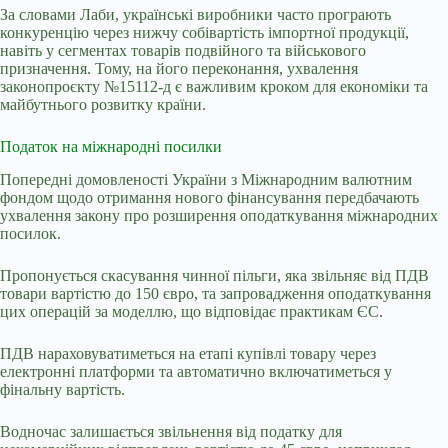
За словами Лаби, українські виробники часто програють
конкуренцію через нижчу собівартість імпортної продукції,
навіть у сегментах товарів подвійного та військового
призначення. Тому, на його переконання, ухвалення
законопроєкту №15112-д є важливим кроком для економіки та
майбутнього розвитку країни.
Податок на міжнародні посилки
Попередні домовленості України з Міжнародним валютним
фондом щодо отримання нового фінансування передбачають
ухвалення закону про розширення оподаткування міжнародних
посилок.
Пропонується скасування чинної пільги, яка звільняє від ПДВ
товари вартістю до 150 євро, та запровадження оподаткування
цих операцій за моделлю, що відповідає практикам ЄС.
ПДВ нараховуватиметься на етапі
купівлі товару
через
електронні платформи та автоматично включатиметься у
фінальну вартість.
Водночас залишається звільнення від податку для