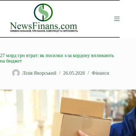
Перейти
до
вмісту
27 млрд грн втрат: як посилки з-за кордону впливають
на бюджет
Лілія Яворський
26.05.2026
Фінанси