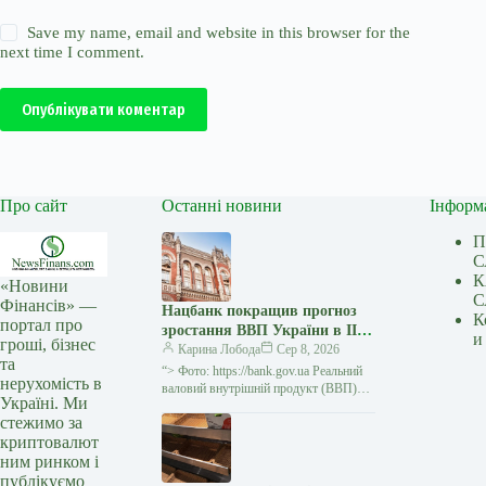
Save my name, email and website in this browser for the
next time I comment.
Опублікувати коментар
Про сайт
Останні новини
Інформ
П
С
К
«Новини
С
Фінансів» —
Нацбанк покращив прогноз
К
портал про
зростання ВВП України в III
и
гроші, бізнес
кв.-2026 до 2,1%, в IV
Карина Лобода
Сер 8, 2026
та
кв.-2026 – до 4,2%
“> Фото: https://bank.gov.ua Реальний
нерухомість в
валовий внутрішній продукт (ВВП)
Україні. Ми
України у третьому кварталі зросте на
стежимо за
2,1%, у четвертому – на 4,2%…
криптовалют
ним ринком і
публікуємо