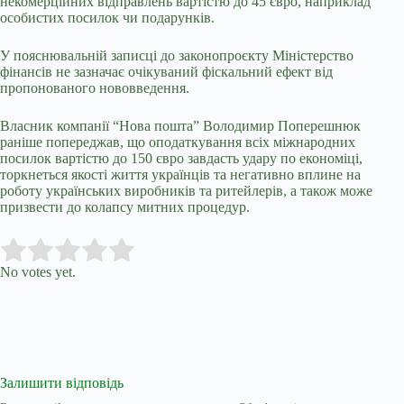
некомерційних відправлень вартістю до 45 євро, наприклад
особистих посилок чи подарунків.
У пояснювальній записці до законопроєкту Міністерство
фінансів не зазначає очікуваний фіскальний ефект від
пропонованого нововведення.
Власник компанії “Нова пошта” Володимир Поперешнюк
раніше попереджав, що оподаткування всіх міжнародних
посилок вартістю до 150 євро завдасть удару по економіці,
торкнеться якості життя українців та негативно вплине на
роботу українських виробників та ритейлерів, а також може
призвести до колапсу митних процедур.
Submit Rating
Rate this item:
No votes yet.
Залишити відповідь