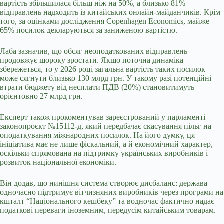
вартість збільшилася більш ніж на 50%, а близько 81%
відправлень надходить із китайських онлайн-майданчиків. Крім
того, за оцінками дослідження Copenhagen Economics, майже
65% посилок декларуються за заниженою вартістю.
Лаба зазначив, що обсяг неоподаткованих відправлень
продовжує щороку зростати. Якщо поточна динаміка
збережеться, то у 2026 році загальна вартість таких посилок
може сягнути близько 130 млрд грн. У такому разі потенційні
втрати бюджету від несплати ПДВ (20%) становитимуть
орієнтовно 27 млрд грн.
Експерт також прокоментував зареєстрований у парламенті
законопроєкт №15112-д, який передбачає скасування пільг на
оподаткування міжнародних посилок. На його думку, ця
ініціатива має не лише фіскальний, а й економічний характер,
оскільки спрямована на підтримку українських виробників і
розвиток національної економіки.
Він додав, що нинішня система створює дисбаланс: держава
одночасно підтримує вітчизняних виробників через програми на
кшталт “Національного кешбеку” та водночас фактично надає
податкові переваги іноземним, передусім китайським товарам.