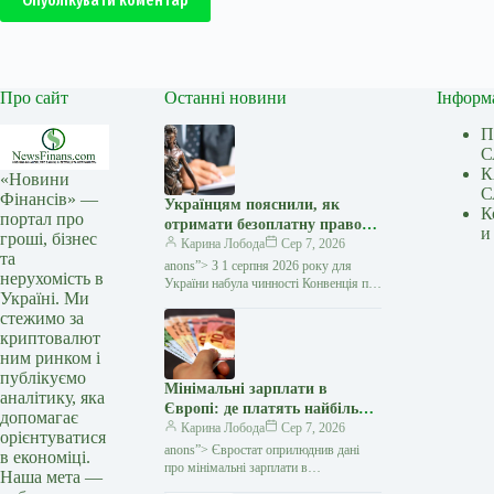
Опублікувати коментар
Про сайт
Останні новини
Інформ
П
С
К
«Новини
С
Фінансів» —
Українцям пояснили, як
К
портал про
отримати безоплатну правову
и
гроші, бізнес
допомогу за кордоном:
Карина Лобода
Сер 7, 2026
та
покрокова інструкція —
anons”> З 1 серпня 2026 року для
нерухомість в
Мінфін
України набула чинності Конвенція про
Україні. Ми
міжнародний доступ до правосуддя,
стежимо за
укладена в рамках Гаазької
криптовалют
конференції з міжнародного…
ним ринком і
публікуємо
Мінімальні зарплати в
аналітику, яка
Європі: де платять найбільше
допомагає
та яке місце посідає Україна
Карина Лобода
Сер 7, 2026
орієнтуватися
— Мінфін
anons”> Євростат оприлюднив дані
в економіці.
про мінімальні зарплати в
Наша мета —
європейських країнах за друге півріччя