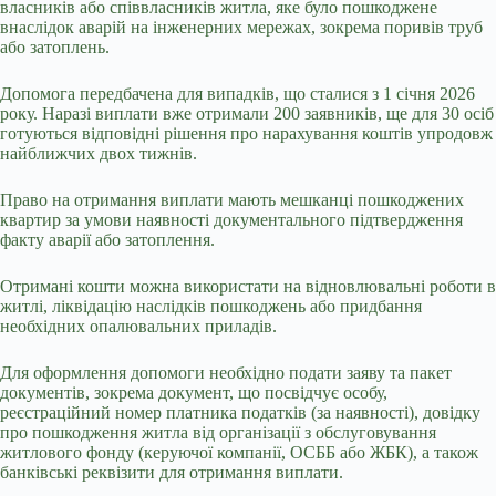
власників або співвласників житла, яке було пошкоджене
внаслідок аварій на інженерних мережах, зокрема поривів труб
або затоплень.
Допомога передбачена для випадків, що сталися з 1 січня 2026
року. Наразі виплати вже отримали 200 заявників, ще для 30 осіб
готуються відповідні рішення про нарахування коштів упродовж
найближчих двох тижнів.
Право на отримання виплати мають мешканці пошкоджених
квартир за умови наявності документального підтвердження
факту аварії або затоплення.
Отримані кошти можна використати на відновлювальні роботи в
житлі, ліквідацію наслідків пошкоджень або придбання
необхідних опалювальних приладів.
Для оформлення допомоги необхідно подати заяву та пакет
документів, зокрема документ, що посвідчує особу,
реєстраційний номер платника податків (за наявності), довідку
про пошкодження житла від організації з обслуговування
житлового фонду (керуючої компанії, ОСББ або ЖБК), а також
банківські реквізити для отримання виплати.