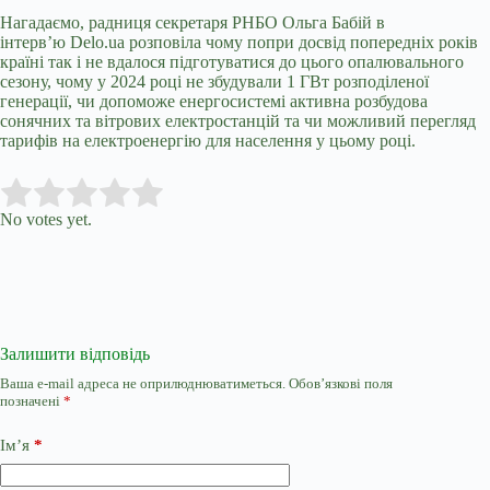
Нагадаємо, радниця секретаря РНБО Ольга Бабій в
інтерв’ю Delo.ua розповіла чому попри досвід попередніх років
країні так і
не вдалося підготуватися
до цього опалювального
сезону, чому у 2024 році не збудували 1 ГВт розподіленої
генерації, чи допоможе енергосистемі активна розбудова
сонячних та вітрових електростанцій та чи можливий перегляд
тарифів на електроенергію для населення у цьому році.
Submit Rating
Rate this item:
No votes yet.
Залишити відповідь
Ваша e-mail адреса не оприлюднюватиметься.
Обов’язкові поля
позначені
*
Ім’я
*