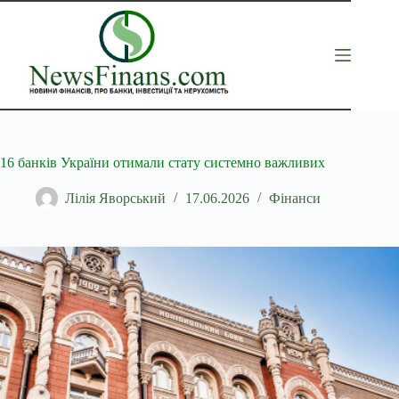
Перейти
до
вмісту
16 банків України отимали стату системно важливих
Лілія Яворський
17.06.2026
Фінанси