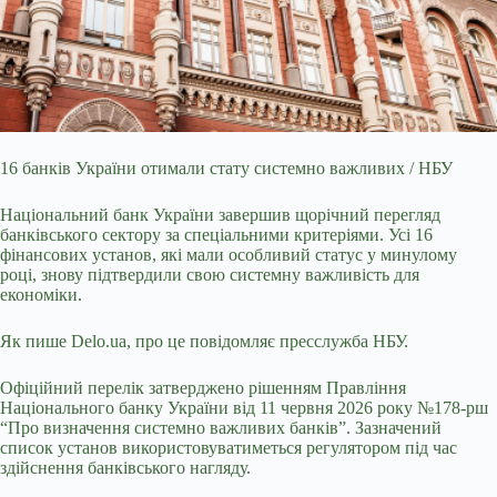
16 банків України отимали стату системно важливих / НБУ
Національний банк України завершив щорічний перегляд
банківського сектору за спеціальними критеріями. Усі 16
фінансових установ, які мали особливий статус у минулому
році, знову підтвердили свою системну важливість для
економіки.
Як пише Delo.ua, про це повідомляє пресслужба НБУ.
Офіційний перелік затверджено рішенням Правління
Національного банку України від 11 червня 2026 року №178-рш
“Про визначення системно важливих банків”. Зазначений
список установ використовуватиметься регулятором під час
здійснення банківського нагляду.