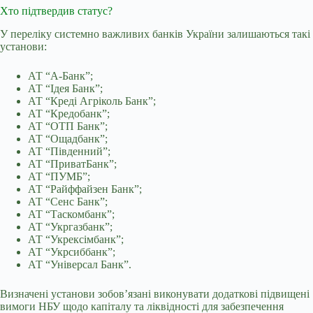
Хто підтвердив статус?
У переліку системно важливих банків України залишаються такі
установи:
АТ “А-Банк”;
АТ “Ідея Банк”;
АТ “Креді Агріколь Банк”;
АТ “Кредобанк”;
АТ “ОТП Банк”;
АТ “Ощадбанк”;
АТ “Південний”;
АТ “ПриватБанк”;
АТ “ПУМБ”;
АТ “Райффайзен Банк”;
АТ “Сенс Банк”;
АТ “Таскомбанк”;
АТ “Укргазбанк”;
АТ “Укрексімбанк”;
АТ “Укрсиббанк”;
АТ “Універсал Банк”.
Визначені установи зобов’язані виконувати додаткові підвищені
вимоги НБУ щодо капіталу та ліквідності для забезпечення