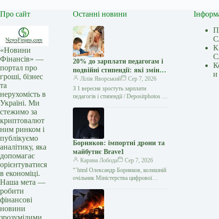
Про сайт
Останні новини
Інформ
П
С
К
«Новини
С
Фінансів» —
20% до зарплати педагогам і
К
портал про
подвійні стипендії: які зміни з
и
гроші, бізнес
1 вересня
Лілія Яворський
Сер 7, 2026
та
З 1 вересня зростуть зарплати
нерухомість в
педагогів і стипендії / Depositphotos З 1
Україні. Ми
вересня в Україні набудуть чинності
стежимо за
нові соціальні ініціативи…
криптовалют
ним ринком і
публікуємо
Борняков: імпортні дрони та
аналітику, яка
майбутнє Brave1
допомагає
Карина Лобода
Сер 7, 2026
орієнтуватися
“`html Олександр Борняков, колишній
в економіці.
очільник Міністерства цифрової
Наша мета —
трансформації, перейшов на нову
робити
посаду голови Наглядової ради
фінансові
оборонного кластеру Brave1. До цього
новини
зрозумілими