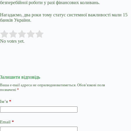
безперебійної роботи у разі фінансових коливань.
Нагадаємо, два роки тому
статус системної важливості
мали
15
банків України.
Submit Rating
Rate this item:
No votes yet.
Залишити відповідь
Ваша e-mail адреса не оприлюднюватиметься.
Обов’язкові поля
позначені
*
Ім’я
*
Email
*