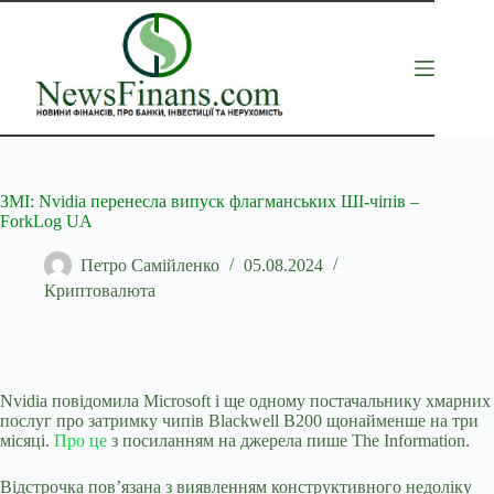
Перейти
до
вмісту
ЗМІ: Nvidia перенесла випуск флагманських ШІ-чіпів –
ForkLog UA
Петро Самійленко
05.08.2024
Криптовалюта
Nvidia повідомила Microsoft і ще одному постачальнику хмарних
послуг про затримку чипів Blackwell B200 щонайменше на три
місяці.
Про це
з посиланням на джерела пише The
Information.
Відстрочка пов’язана з виявленням конструктивного недоліку