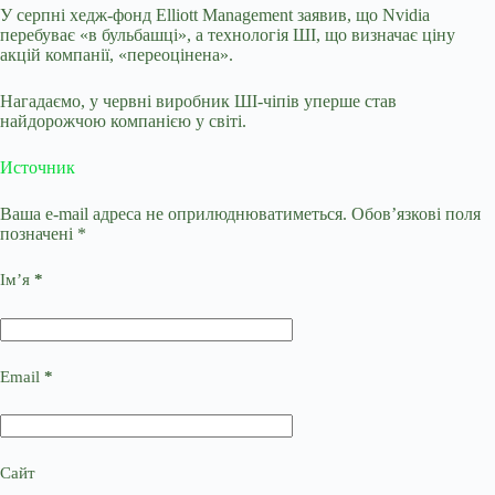
У серпні хедж-фонд Elliott Management заявив, що Nvidia
перебуває «в бульбашці», а технологія ШІ, що визначає ціну
акцій компанії, «переоцінена».
Нагадаємо, у червні виробник ШІ-чіпів уперше став
найдорожчою компанією у світі.
Источник
Ваша e-mail адреса не оприлюднюватиметься.
Обов’язкові поля
позначені
*
Ім’я
*
Email
*
Сайт