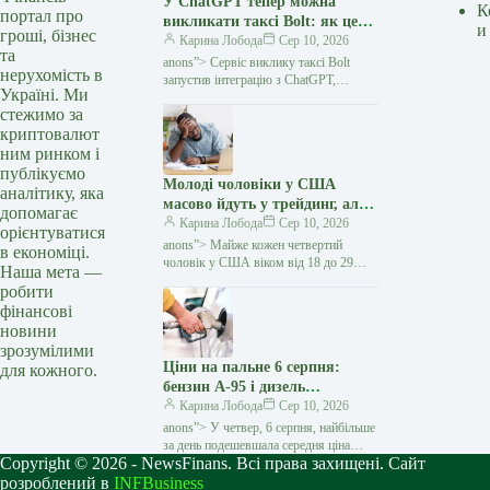
У ChatGPT тепер можна
К
портал про
викликати таксі Bolt: як це
и
гроші, бізнес
працює — Мінфін
Карина Лобода
Сер 10, 2026
та
anons”> Сервіс виклику таксі Bolt
нерухомість в
запустив інтеграцію з ChatGPT,
Україні. Ми
завдяки якій користувачі можуть
стежимо за
планувати поїздки та переглядати їхню
криптовалют
вартість безпосередньо в чаті зі
ним ринком і
публікуємо
Молоді чоловіки у США
аналітику, яка
масово йдуть у трейдинг, але
допомагає
все одно почуваються
Карина Лобода
Сер 10, 2026
орієнтуватися
невдахами — Мінфін
anons”> Майже кожен четвертий
в економіці.
чоловік у США віком від 18 до 29
Наша мета —
років щодня торгує акціями, але для
робити
багатьох цей шлях не став…
фінансові
новини
зрозумілими
Ціни на пальне 6 серпня:
для кожного.
бензин А-95 і дизель
подешевшали — Мінфін
Карина Лобода
Сер 10, 2026
anons”> У четвер, 6 серпня, найбільше
за день подешевшала середня ціна
Copyright © 2026 - NewsFinans. Всі права захищені. Сайт
на бензин А-95, тоді як бензин А-92
дещо подорожчав. Дизельне пальне
розроблений в
INFBusiness