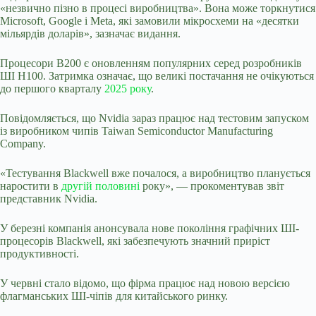
«незвично пізно в процесі виробництва». Вона може торкнутися
Microsoft, Google і Meta, які замовили мікросхеми на «десятки
мільярдів доларів», зазначає видання.
Процесори B200 є оновленням популярних серед розробників
ШІ H100. Затримка означає, що великі постачання не очікуються
до першого кварталу
2025 року
.
Повідомляється, що Nvidia зараз працює над тестовим запуском
із виробником чипів Taiwan Semiconductor Manufacturing
Company.
«Тестування Blackwell вже почалося, а виробництво планується
наростити в
другій половині
року», — прокоментував звіт
представник Nvidia.
У березні компанія анонсувала нове покоління графічних ШІ-
процесорів Blackwell, які забезпечують значний приріст
продуктивності.
У червні стало відомо, що фірма працює над новою версією
флагманських ШІ-чіпів для китайського ринку.