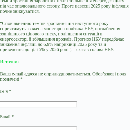
темпи зростання заробітних плат і збільшення енергодефіциту
під час опалювального сезону. Проте навесні 2025 року інфляція
почне знижуватися.
“Сповільненню темпів зростання цін наступного року
сприятимуть зважена монетарна політика НБУ, послаблення
зовнішнього цінового тиску, поліпшення ситуації в
енергосекторі й збільшення врожаїв. Прогноз НБУ передбачає
зниження інфляції до 6,9% наприкінці 2025 року та її
приведення до цілі 5% у 2026 році”, – сказав голова НБУ.
Источник
Ваша e-mail адреса не оприлюднюватиметься.
Обов’язкові поля
позначені
*
Ім’я
*
Email
*