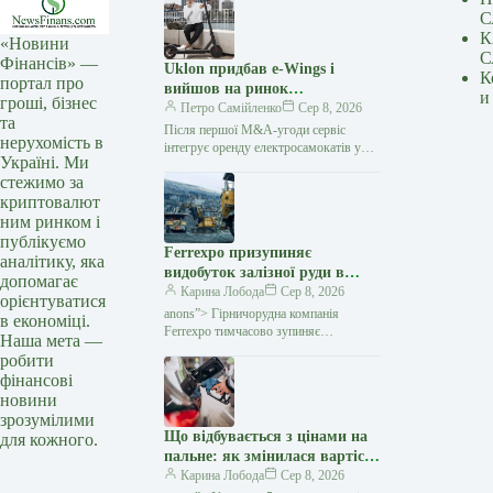
С
К
«Новини
С
Фінансів» —
Uklon придбав e-Wings і
К
портал про
вийшов на ринок
и
гроші, бізнес
електросамокатів
Петро Самійленко
Сер 8, 2026
та
Після першої M&A-угоди сервіс
нерухомість в
інтегрує оренду електросамокатів у
Україні. Ми
власний застосунок та розширює
стежимо за
екосистему міської мобільності
криптовалют
Українська технологічна компанія
Uklon завершила…
ним ринком і
публікуємо
Ferrexpo призупиняє
аналітику, яка
видобуток залізної руди в
допомагає
Україні через проблеми з
Карина Лобода
Сер 8, 2026
орієнтуватися
експортом — Мінфін
anons”> Гірничорудна компанія
в економіці.
Ferrexpo тимчасово зупиняє
Наша мета —
видобуток і виробництво залізорудної
робити
продукції на своїх українських
фінансові
підприємствах. Причиною стали
новини
проблеми
зрозумілими
Що відбувається з цінами на
для кожного.
пальне: як змінилася вартість
бензину, дизеля та газу 5
Карина Лобода
Сер 8, 2026