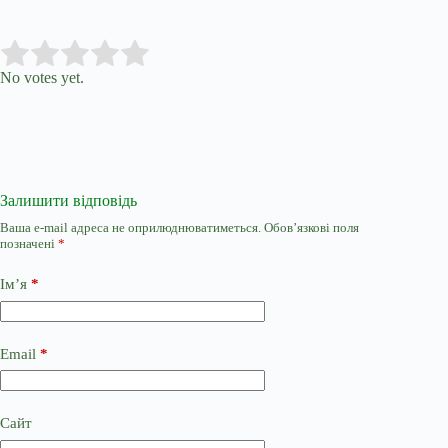
Submit Rating
Rate this item:
No votes yet.
Залишити відповідь
Ваша e-mail адреса не оприлюднюватиметься.
Обов’язкові поля
позначені
*
Ім’я
*
Email
*
Сайт