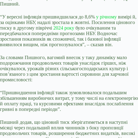
Пишний.
“У вересні інфляція пришвидшилася до 8,6%
у річному
вимірі й,
за оцінками НБУ, надалі зростала в жовтні. Посилення цінового
тиску в другому півріччі
2024 року
було очікуваним та
передбачалося попередніми прогнозами НБУ. Водночас
зростання показників як споживчої, так і базової інфляції
виявилося вищим, ніж прогнозувалося”, – сказав він.
За словами Пишного, вагомий внесок у таку динаміку мало
подорожчання продовольчих товарів унаслідок гірших, ніж
очікувалося, урожаїв різних сільськогосподарських культур і
пов’язаного з цим зростання вартості сировини для харчової
промисловості:
“Пришвидшення інфляції також зумовлювалося подальшим
збільшенням виробничих витрат, у тому числі на електроенергію
й оплату праці, та курсовими ефектами внаслідок послаблення
гривні в попередні періоди”.
Пишний додав, що ціновий тиск зберігатиметься в наступні
місяці через подальший вплив чинників з боку пропозиції
продовольчих товарів, розширення бюджетних видатків, високі