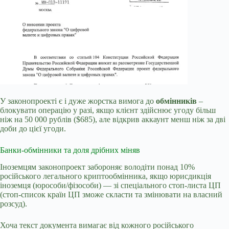
У законопроекті є і дуже жорстка вимога до
обмінників
–
блокувати операцію у разі, якщо клієнт здійснює угоду більш
ніж на 50 000 рублів ($685), але відкрив аккаунт менш ніж за дві
доби до цієї угоди.
Банки-обмінники та доля дрібних міняв
Іноземцям законопроект забороняє володіти понад 10%
російського легального криптообмінника, якщо юрисдикція
іноземця (юрособи/фізособи) — зі спеціального стоп-листа ЦП
(стоп-список країн ЦП зможе скласти та змінювати на власний
розсуд).
Хоча текст документа вимагає від кожного російського