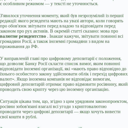
є особливим режимом — у тексті не уточнюється.
З'явилося уточнення моменту, який був незрозумілий із першої
редакції: якого резидента мають на увазі автори, коли говорять
про обов'язок звітувати перед владою та відповідати перед
законом про рух активів. В окремій статті сказано: мова про
валютне резидентство
. Інакше кажучи, звітувати повинні всі
громадяни Росії, а також іноземні громадяни з видом на
проживання до РФ.
У виправленій главі про цифровому депозитарії є положення,
що дозволяє Банку Росії скласти список вимог, яким повинні
відповідати іноземні організації, які «мають право відповідно до
їхнього особистого закону здійснювати облік і перехід цифрових
валют». Якщо іноземна компанія не відповідає вимогам,
цифровий депозитарій отримає право відмовити росіянину, який
проводить свою крипту через цю іноземну організацію.
Ситуація цікава тим, що, згідно з цим урядовим законопроектом,
росіяни зобов'язані взагалі всі угоди з криптовалютою
проводити через цифрові депозитарії — якщо хочуть вивести
свої кошти в рублі.