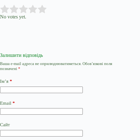
Submit Rating
Rate this item:
No votes yet.
Залишити відповідь
Ваша e-mail адреса не оприлюднюватиметься.
Обов’язкові поля
позначені
*
Ім’я
*
Email
*
Сайт