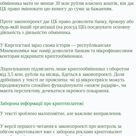
обмінника мати не менше 30 млн рублів власних коштів, він дає
ЦБ право змінювати цю вимогу до суми за бажанням.
Проте законопроект дає ЦБ право дозволити банку, брокеру або
будь-якій іншій організації (на розсуд ЦБ) поєднувати основну
діяльність з діяльністю обмінника.
У Киргизстані зараз схожа історія — республіканське
Мінекономіки має намір дозволити банкам та мікрофінансовим
конторам відкривати криптообмінники.
Ліцензуванню підлягають лише криптообмінники з оборотом
від 3,5 млн. рублів на місяць, йдеться в законопроекті. Доля
дрібніших у тексті не прояснена: чи ці мікросервіси можуть
продовжувати спокійно функціонувати «нижче радарів», чи
мають перспективу дочекатися окремого покарання.
Заборона інформації про криптоплатежі
У тексті зроблено малопомітне, але важливе виправлення.
У версії першого читання в законопроекті про контроль за
обігом криптовалют вже є заборона реклами криптовалют