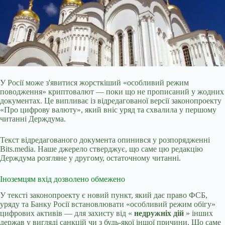
У Росії може з'явитися жорсткіший «особливий режим
поводження» криптовалют — поки що не прописаний у жодних
документах. Це випливає із відредагованої версії законопроекту
«Про цифрову валюту», який вніс уряд та схвалила у першому
читанні Держдума.
Текст відредагованого документа опинився у розпорядженні
Bits.media. Наше джерело стверджує, що саме цю редакцію
Держдума розгляне у другому, остаточному читанні.
Іноземцям вхід дозволено обмежено
У тексті законопроекту є новий пункт, який дає
право ФСБ,
уряду та Банку Росії встановлювати «особливий режим обігу»
цифрових активів — для захисту від «
недружніх дій
» інших
держав у вигляді санкцій чи з будь-якої іншої причини. Що саме