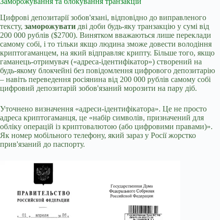
Заморожування та блокування транзакцій
Цифрові депозитарії зобов'язані, відповідно до виправленого
тексту,
заморожувати
дві доби будь-яку транзакцію у сумі від
200 000 рублів ($2700). Винятком вважаються лише переклади
самому собі, і то тільки якщо людина зможе довести володіння
криптогаманцем, на який відправляє крипту. Більше того, якщо
гаманець-отримувач («адреса-ідентифікатор») створений на
будь-якому блокчейні без повідомлення цифрового депозитарію
– навіть переведення росіянина від 200 000 рублів самому собі
цифровий депозитарій зобов'язаний морозити на пару діб.
Уточнено визначення «адреси-ідентифікатора». Це не просто
адреса криптогаманця, це «набір символів, призначений для
обліку операцій із криптовалютою (або цифровими правами)».
Як номер мобільного телефону, який зараз у Росії жорстко
прив'язаний до паспорту.