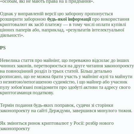
«особам, які не мають права на її придбання».
Однак у виправленій версії цю заборону пропонується
розширити забороною
будь-якої інформації
про використання
криптовалют як засіб платежу — в тому числі оплати купівлі
цінних паперів або, наприклад, «результатів інтелектуальної
діяльності».
PS
Невелика стаття про майнінг, що переважно відсилає до інших
чинних законів, перетворюється на друге читання законопроекту
на повноцінний розділ із трьох статей. Більш детально
розписано, що не можна брати участь у майнінг-кулі та майнути
з незнятою/непогашеною судимістю, і що майнер або учасник
пулу зобов'язані повідомити про здобуті активи та адресу свого
криптогаманця податкову.
Термін подання будь-яких поправок, судячи зі сторінки
законопроекту на сайті Держдуми, завершився минулого тижня.
Як зміниться ринок криптовалют у Росії: розбір нового
законопроекту