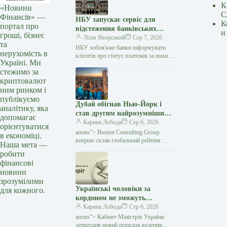
К
«Новини
С
Фінансів» —
НБУ запускає сервіс для
К
портал про
відстеження банківських
и
гроші, бізнес
платежів
Лілія Яворський
Сер 7, 2026
та
НБУ зобов'яже банки інформувати
нерухомість в
клієнтів про статус платежів за новими
Україні. Ми
правилами / Depositphotos
стежимо за
Національний банк України визначив
криптовалют
правила функціонування
ним ринком і
публікуємо
Дубай обігнав Нью-Йорк і
аналітику, яка
став другим найрозумнішим
допомагає
містом світу — Мінфін
Карина Лобода
Сер 6, 2026
орієнтуватися
anons”> Boston Consulting Group
в економіці.
вперше склав глобальний рейтинг
Наша мета —
найрозумніших міст — Intelligent Cities
робити
Index. Дослідники оцінювали 61 місто
фінансові
за тим, як вони
новини
зрозумілими
Українські чоловіки за
для кожного.
кордоном не зможуть
отримати консульські
Карина Лобода
Сер 6, 2026
послуги, якщо у них немає
anons”> Кабінет Міністрів України
військово-облікових
затвердив новий порядок ведення