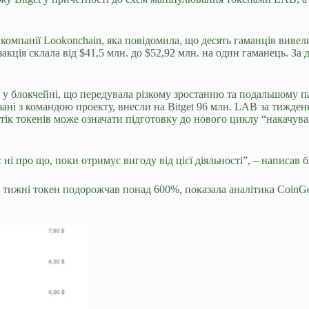
 компанії Lookonchain, яка повідомила, що десять гаманців вивел
акція склала від $41,5 млн. до $52,92 млн. на один гаманець. За 
 у блокчейні, що передувала різкому зростанню та подальшому п
язані з командою проекту, внесли на Bitget 96 млн. LAB за тижде
ідтік токенів може означати підготовку до нового циклу “накачу
і про що, поки отримує вигоду від цієї діяльності”, – написав 
ва тижні токен подорожчав понад 600%, показала аналітика CoinGe