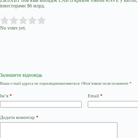
ZachXBT пов'язав випадок LAB із крахом токена RAVE у квітні, 
інвесторами $6 млрд.
Submit Rating
Rate this item:
No votes yet.
Залишити відповідь
Ваша e-mail адреса не оприлюднюватиметься.
Обов’язкові поля позначені
*
Ім’я
*
Email
*
Додати коментар
*