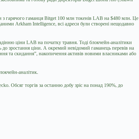
и з гарячого гаманця Bitget 100 млн токенів LAB на $480 млн. Це
даними Arkham Intelligence, всі адреси були створені нещодавно
адінню ціни LAB на початку травня. Тоді блокчейн-аналітики
нь до зростання ціни. А окремий невідомий гаманець перевів на
вання та скидання”, накопичення активів новими власниками або
блокчейн-аналітик.
cko. Обсяг торгів за останню добу зріс на понад 190%, до