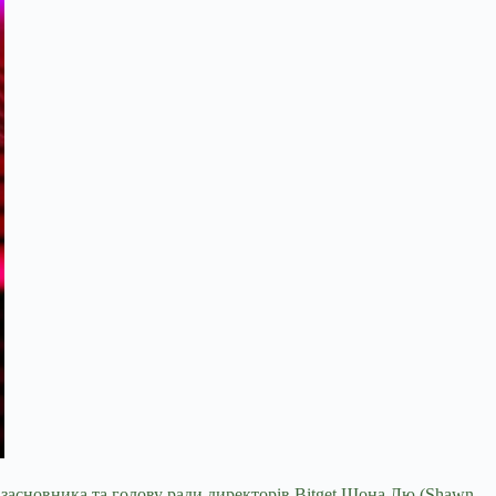
засновника та голову ради директорів Bitget Шона Лю (Shawn