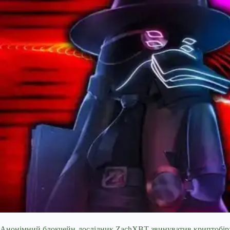
Анонімний блокчейн-дослідник ZachXBT звинуватив криптобіржу