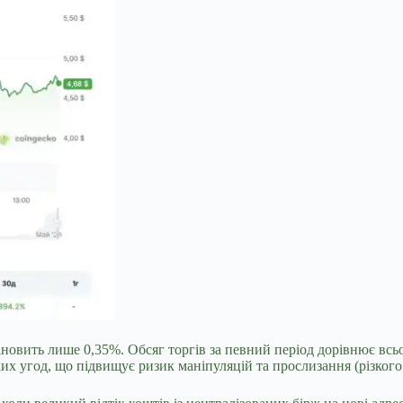
ановить лише 0,35%. Обсяг торгів за певний період дорівнює всьог
их угод, що підвищує ризик маніпуляцій та прослизання (різкого