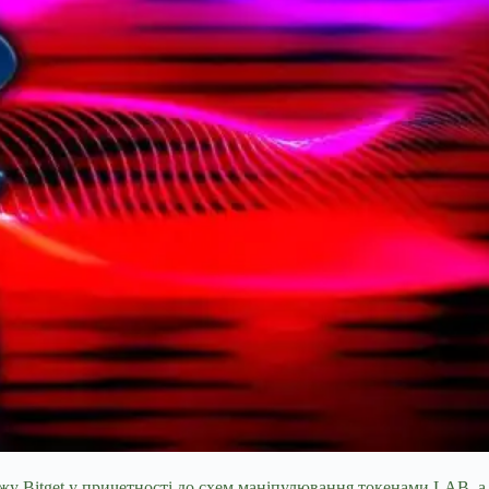
 Bitget у причетності до схем маніпулювання токенами LAB, а 