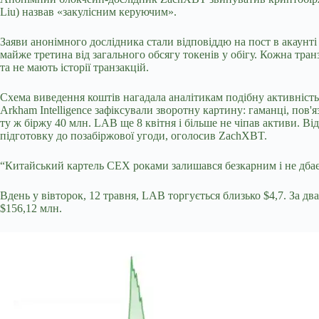
Liu) назвав «закулісним керуючим».
Заяви анонімного дослідника стали відповіддю на пост в акаунті
майже третина від загального обсягу токенів у обігу. Кожна транз
та не мають історії транзакцій.
Схема виведення коштів нагадала аналітикам подібну активність
Arkham Intelligence зафіксували зворотну картину: гаманці, пов'
ту ж біржу 40 млн. LAB ще 8 квітня і більше не чіпав активи. В
підготовку до позабіржової угоди, оголосив ZachXBT.
“Китайський картель CEX роками залишався безкарним і не дбає н
Вдень у вівторок, 12 травня, LAB торгується близько $4,7. За д
$156,12 млн.