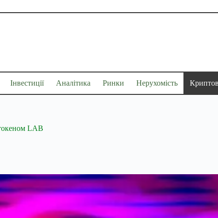
Інвестиції
Аналітика
Ринки
Нерухомість
Крипто
 токеном LAB