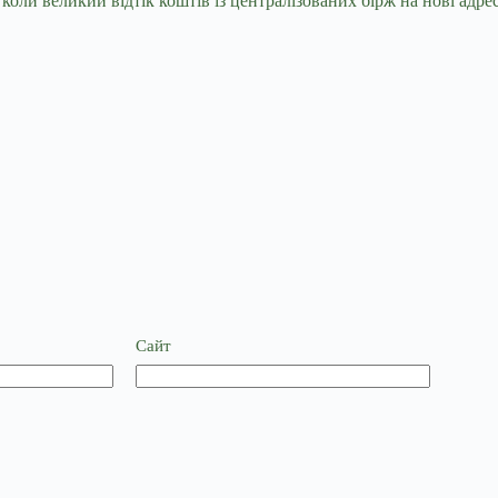
коли великий відтік коштів із централізованих бірж на нові адр
Сайт