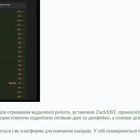
я отримання віддаленої роботи, встановив ZachXBT, проаналізув
ористовуючи підроблені облікові дані та дипфейки, а пізніше ді
ться і як платформа для навчання шахраїв. У ній поширюються н