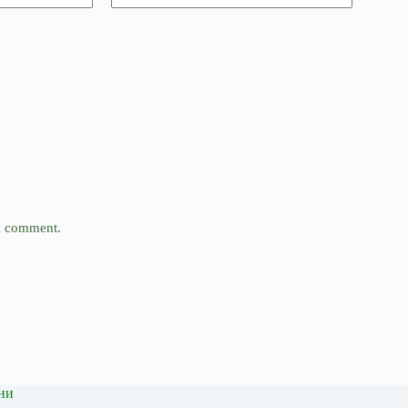
 I comment.
ни