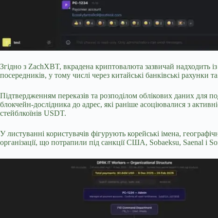
Згідно з ZachXBT, вкрадена криптовалюта зазвичай надходить із 
посередників, у тому числі через китайські банківські рахунки та
Підтвердженням переказів та розподілом облікових даних для по
блокчейн-дослідника до адрес, які раніше асоціювалися з актив
стейблкоїнів USDT.
У листуванні користувачів фігурують корейські імена, географіч
організації, що потрапили під санкції США, Sobaeksu, Saenal і S