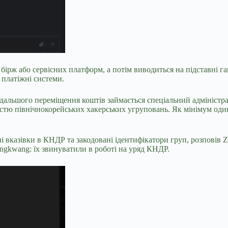
бірж або сервісних платформ, а потім виводиться на підставні га
 платіжні системи.
дальшого переміщення коштів займається спеціальний адміністра
ністю північнокорейських хакерських угруповань. Як мінімум оди
ні вказівки в КНДР та закодовані ідентифікатори груп, розповів
ongkwang: їх звинуватили в роботі на уряд КНДР.