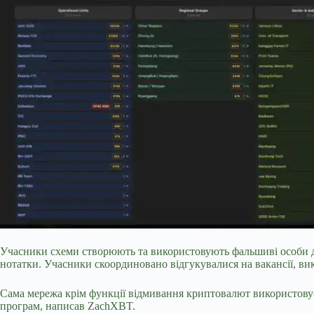
Учасники схеми створюють та використовують фальшиві особи дл
нотатки. Учасники скоординовано відгукувалися на вакансії, вик
Сама мережа крім функції відмивання криптовалют використовує
програм, написав ZachXBT.