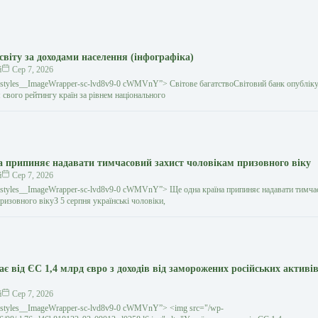
світу за доходами населення (інфографіка)
й
Сер 7, 2026
gestyles__ImageWrapper-sc-lvd8v9-0 cWMVnY”> Світове багатствоСвітовий банк опублік
свого рейтингу країн за рівнем національного
а припиняє надавати тимчасовий захист чоловікам призовного віку
й
Сер 7, 2026
gestyles__ImageWrapper-sc-lvd8v9-0 cWMVnY”> Ще одна країна припиняє надавати тимча
ризовного вікуЗ 5 серпня українські чоловіки,
є від ЄС 1,4 млрд євро з доходів від заморожених російських активів
й
Сер 7, 2026
gestyles__ImageWrapper-sc-lvd8v9-0 cWMVnY”> <img src="/wp-