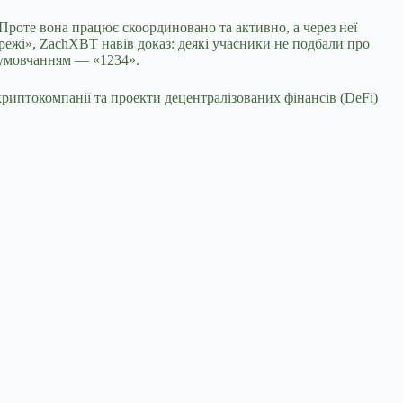
Проте вона працює скоординовано та активно, а через неї
режі», ZachXBT навів доказ: деякі учасники не подбали про
а умовчанням — «1234».
риптокомпанії та проекти децентралізованих фінансів (DeFi)