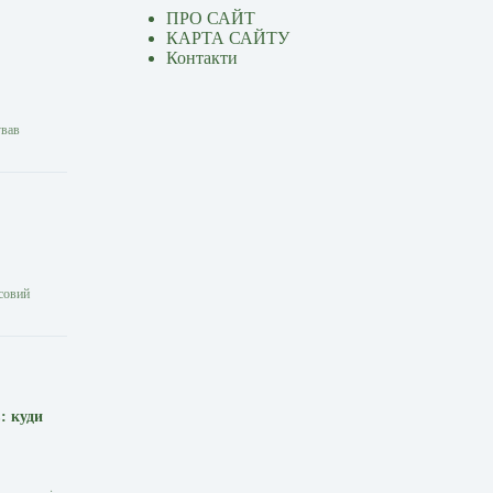
ПРО САЙТ
КАРТА САЙТУ
Контакти
ував
совий
: куди