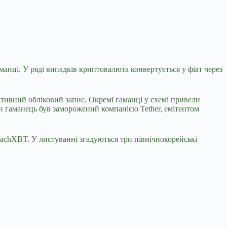
манці. У ряді випадків криптовалюта конвертується у фіат через
тивний обліковий запис. Окремі гаманці у схемі привели
н гаманець був заморожений компанією Tether, емітентом
 ZachXBT. У листуванні згадуються три північнокорейські