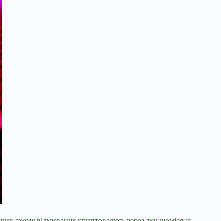
крив схему відмивання криптовалют, через яку щомісяця