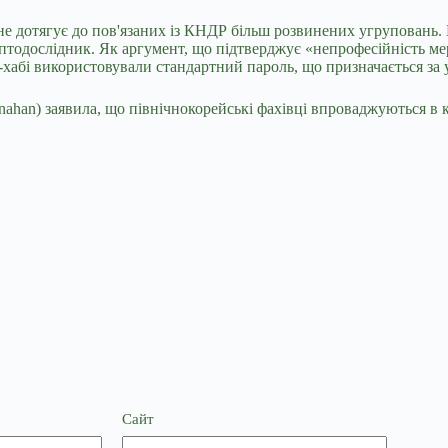
е дотягує до пов'язаних із КНДР більш розвинених угруповань. 
иптодослідник. Як аргумент, що підтверджує «непрофесійність ме
і-хабі використовували стандартний пароль, що призначається з
ahan) заявила, що північнокорейські фахівці впроваджуються в к
Сайт