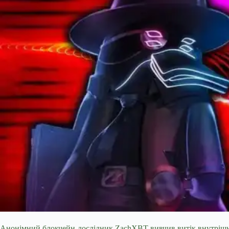
Анонімний блокчейн-дослідник ZachXBT вивчив витік внутрішніх