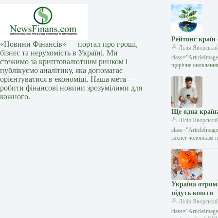
Рейтинг країн 
«Новини Фінансів» — портал про гроші,
Лілія Яворськи
бізнес та нерухомість в Україні. Ми
class=”ArticleIma
стежимо за криптовалютним ринком і
щорічне оновлення 
публікуємо аналітику, яка допомагає
орієнтуватися в економіці. Наша мета —
робити фінансові новини зрозумілими для
кожного.
Ще одна країн
Лілія Яворськи
class=”ArticleIma
захист чоловікам п
Україна отрима
підуть кошти
Лілія Яворськи
class=”ArticleIma