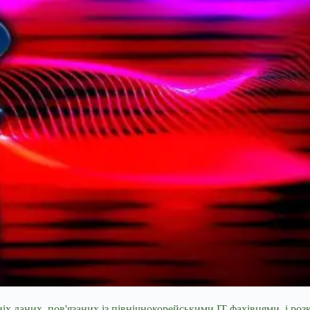
 даних, пов'язаних із північнокорейськими IT-фахівцями, і роз