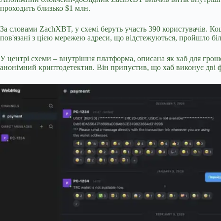
проходить близько $1 млн.
За словами ZachXBT, у схемі беруть участь 390 користувачів. К
пов'язані з цією мережею адреси, що відстежуються, пройшло бі
У центрі схеми –
внутрішня платформа, описана як хаб для грошо
анонімний криптодетектив. Він припустив, що хаб виконує дві ф