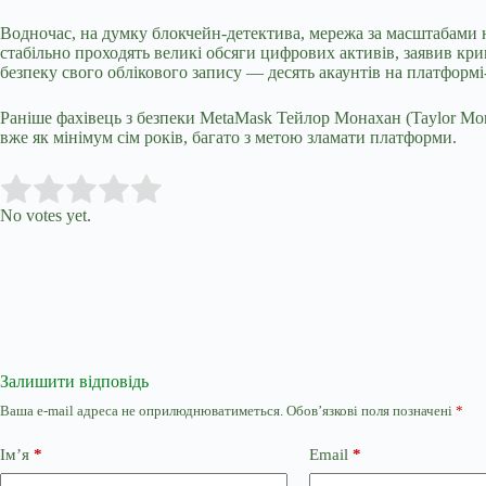
Водночас, на думку блокчейн-детектива, мережа за масштабами н
стабільно проходять великі обсяги цифрових активів, заявив кр
безпеку свого облікового запису — десять акаунтів на платформ
Раніше фахівець з безпеки MetaMask Тейлор Монахан (Taylor Mon
вже як мінімум сім років, багато з метою зламати платформи.
Submit Rating
Rate this item:
No votes yet.
Залишити відповідь
Ваша e-mail адреса не оприлюднюватиметься.
Обов’язкові поля позначені
*
Ім’я
*
Email
*