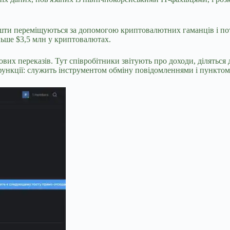
ошти переміщуються за допомогою криптовалютних гаманців і поті
льше $3,5 млн у криптовалютах.
вих переказів. Тут співробітники звітують про доходи, діляться
ункції: служить інструментом обміну повідомленнями і пунктом 