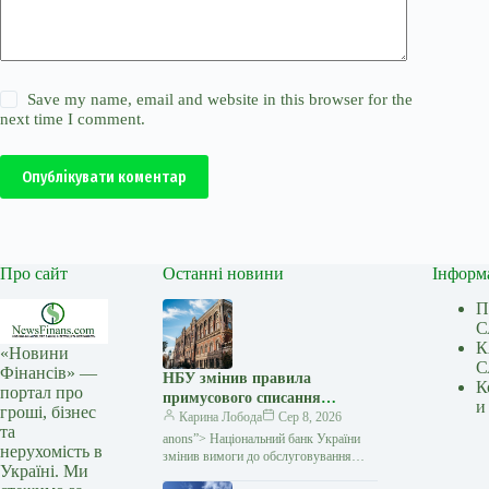
Save my name, email and website in this browser for the
next time I comment.
Опублікувати коментар
Про сайт
Останні новини
Інформ
П
С
К
«Новини
С
Фінансів» —
НБУ змінив правила
К
портал про
примусового списання
и
гроші, бізнес
коштів: що зміниться для
Карина Лобода
Сер 8, 2026
та
боржників — Мінфін
anons”> Національний банк України
нерухомість в
змінив вимоги до обслуговування
Україні. Ми
рахунків, на які накладено стягнення.