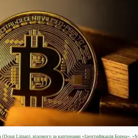
Doug Liman), відомого за картинами «Ідентифікація Борна», «Міс