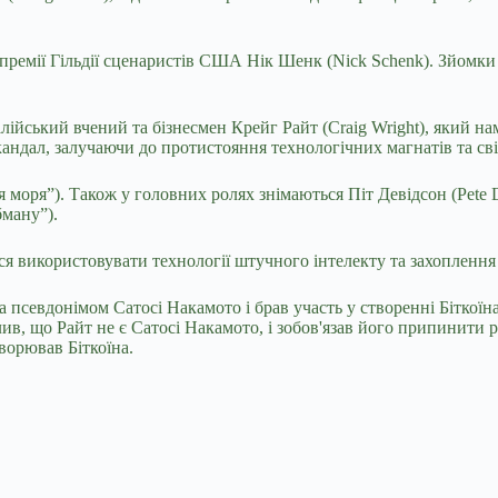
т премії Гільдії сценаристів США Нік Шенк (Nick Schenk). Зйомк
алійський вчений та
бізнесмен Крейг Райт (Craig Wright), який на
кандал, залучаючи до протистояння технологічних магнатів та сві
я моря”). Також у головних ролях знімаються Піт Девідсон (Pete 
бману”).
ься використовувати технології штучного інтелекту та захопленн
за псевдонімом Сатосі Накамото і брав участь у створенні Бітко
ив, що Райт не є Сатосі Накамото, і зобов'язав його припинити р
творював Біткоїна.