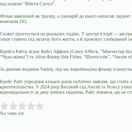
під назвою “Вбити Сатосі”.
Фільм заявлений як трилер, а сценарій до нього написав лауреа
компанія 193.
Сюжет ґрунтується на реальних подіях. У центрі історії — австр
лише ставить під загрозу його життя, а й провокує глобальний с
Крейга Райта зіграє Кейсі Аффлек (Casey Affleck, “Манчестер біл
“Чудо-жінка”) та Айла Фішер (Isla Fisher, “Шопоголік”, “Ілюзія о
За даними видання Variety, під час виробництва фільму плануєт
Крейг Райт упродовж кількох років публічно заявляв, що стоїть 
криптоспільства. У 2024 році Високий суд Англії та Уельсу ухвал
відповідальності за дачу хибних свідчень, Райт зізнався, що не с
Submit Rating
Rate this item:
No votes yet.