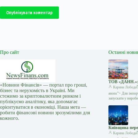
Опублікувати коментар
Про сайт
Останні нови
ТОВ «ДАНН.»: 
«Новини Фінансів» — портал про гроші,
Карина Лобода
бізнес та нерухомість в Україні. Ми
anons”> Для імпорт
стежимо за криптовалютним ринком і
запускати у вироб
публікуємо аналітику, яка допомагає
орієнтуватися в економіці. Наша мета —
робити фінансові новини зрозумілими для
кожного.
Київщина пере
Карина Лобода