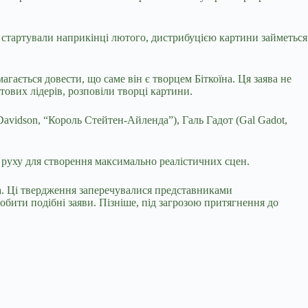
и стартували наприкінці лютого, дистрибуцією картини займеться
магається довести, що саме він є творцем Біткоїна. Ця заява не
тових лідерів, розповіли творці картини.
Davidson, “Король Стейтен-Айленда”), Галь Гадот (Gal Gadot,
я руху для створення максимально реалістичних сцен.
їна. Ці твердження заперечувалися представниками
обити подібні заяви. Пізніше, під загрозою притягнення до