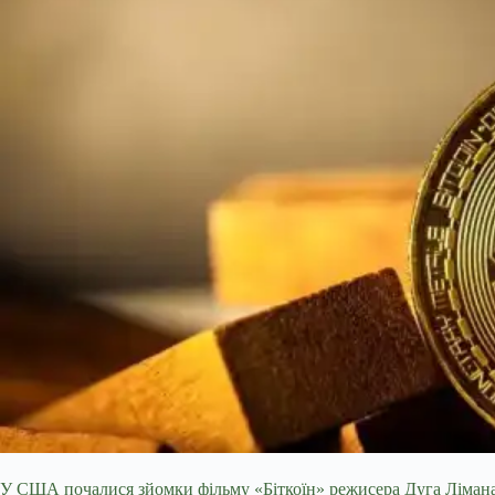
У США почалися зйомки фільму «Біткоїн» режисера Дуга Лімана (