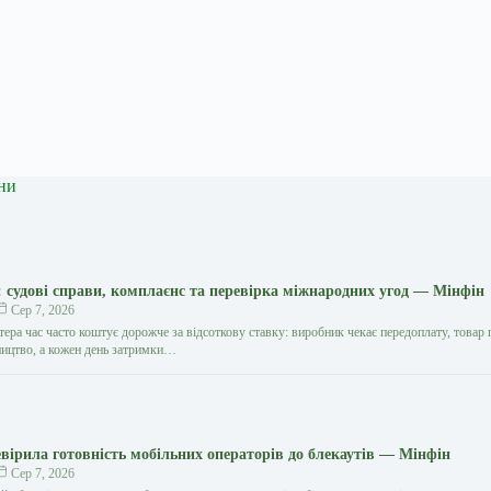
ни
судові справи, комплаєнс та перевірка міжнародних угод — Мінфін
Сер 7, 2026
ера час часто коштує дорожче за відсоткову ставку: виробник чекає передоплату, товар 
ництво, а кожен день затримки…
вірила готовність мобільних операторів до блекаутів — Мінфін
Сер 7, 2026