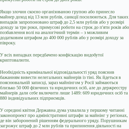
Якщо злочин скоєно організованою групою або принесло
майнер доход від 13 млн рублів, санкції посилюються. Для таких
випадків запропоновано штраф до 2,5 млн рублів або у розмірі
доходу за три роки, примусові роботи на строк до п'яти років або
позбавлення волі на аналогічний термін – з можливим
додатковим штрафом до 400 000 рублів або у розмірі доходу за
півроку.
У всіх випадках передбачено конфіскацію видобутої
криптовалюти.
Необхідність кримінальної відповідальності уряд пояснив
бажанням вивести нелегальних майнерів із тіні. Як йдеться в
пояснювальній записці, зараз майнінгом у Росії займаються
близько 50 000 фізичних та юридичних осіб, але до держреєстру
майнерів дали себе включити лише 1489: 609 юридичних осіб та
880 індивідуальних підприємців.
У середині квітня Державна дума ухвалила у першому читанні
законопроект про адміністративні штрафи за майнінг у регіонах,
де він заборонений рішенням федерального уряду. Порушникам
загрожує штраф до 2 млн рублів та припинення діяльності на