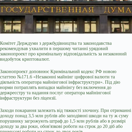
Комітет Держдуми з держбудівництва та законодавства
рекомендував ухвалити в першому читанні урядовий
законопроект про кримінальну відповідальність за незаконний
видобуток криптовалют.
Законопроект доповнює Кримінальний кодекс РФ новою
статтею №171.6 «Незаконні майнінг цифрової валюти та
діяльність оператора майнінгової інфраструктури». Під дію
норми потраплять випадки майнінгу без включення до
держреєстру та надання послуг оператора майнінгової
інфраструктури без ліцензії.
Заходи покарання
залежить від тяжкості злочину. При отриманні
доходу понад 3,5 млн рублів або заподіянні шкоди на ту ж суму
порушнику загрожують штраф до 1,5 млн рублів або в розмірі
доходу за два роки, обов'язкові роботи на строк до 20 діб або
примусові роботи на строк до двох років.