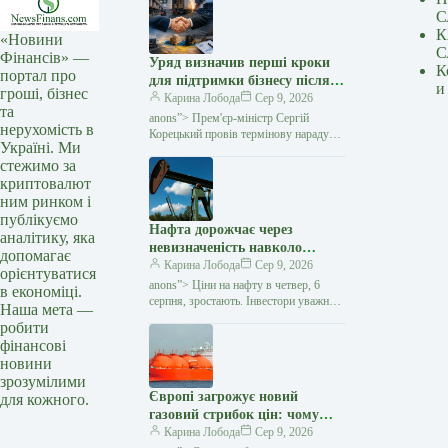
С
К
«Новини
С
Фінансів» —
Уряд визначив перші кроки
К
портал про
для підтримки бізнесу після
и
гроші, бізнес
російських атак — Мінфін
Карина Лобода
Сер 9, 2026
та
anons”> Прем'єр-міністр Сергій
нерухомість в
Корецький провів термінову нараду
Україні. Ми
з представниками бізнесу, ритейлу
стежимо за
та логістичних компаній після серії
криптовалют
російських ударів
ним ринком і
публікуємо
Нафта дорожчає через
аналітику, яка
невизначеність навколо
допомагає
переговорів Ірану та Оману
Карина Лобода
Сер 9, 2026
орієнтуватися
— Мінфін
anons”> Ціни на нафту в четвер, 6
в економіці.
серпня, зростають. Інвестори уважно
Наша мета —
стежать за переговорами між Іраном
робити
та Оманом щодо відновлення
фінансові
судноплавства через Ормузьку
новини
протоку,
зрозумілими
Європі загрожує новий
для кожного.
газовий стрибок цін: чому
сховища майже порожні перед
Карина Лобода
Сер 9, 2026