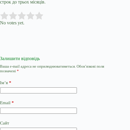
строк до трьох місяців.
Submit Rating
Rate this item:
No votes yet.
Залишити відповідь
Ваша e-mail адреса не оприлюднюватиметься.
Обов’язкові поля
позначені
*
Ім’я
*
Email
*
Сайт