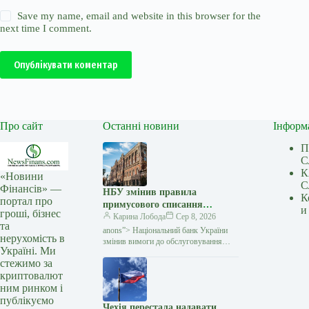
Save my name, email and website in this browser for the
next time I comment.
Опублікувати коментар
Про сайт
Останні новини
Інформ
П
С
К
«Новини
С
Фінансів» —
НБУ змінив правила
К
портал про
примусового списання
и
гроші, бізнес
коштів: що зміниться для
Карина Лобода
Сер 8, 2026
та
боржників — Мінфін
anons”> Національний банк України
нерухомість в
змінив вимоги до обслуговування
Україні. Ми
рахунків, на які накладено стягнення.
стежимо за
Відтепер банк повністю блокуватиме
криптовалют
власні операції клієнта
ним ринком і
публікуємо
Чехія перестала надавати