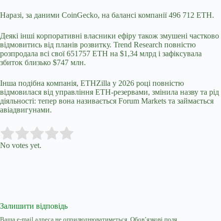
Наразі, за даними CoinGecko, на балансі компанії 496 712 ETH.
Деякі інші корпоративні власники ефіру також змушені частково
відмовитись від планів розвитку. Trend Research повністю
розпродала всі свої 651757 ETH на $1,34 млрд і зафіксувала
збиток близько $747 млн.
Інша подібна компанія, ETHZilla у 2026 році повністю
відмовилася від управління ETH-резервами, змінила назву та рід
діяльності: тепер вона називається Forum Markets та займається
авіадвигунами.
Submit Rating
Rate this item:
No votes yet.
Залишити відповідь
Ваша e-mail адреса не оприлюднюватиметься.
Обов’язкові поля