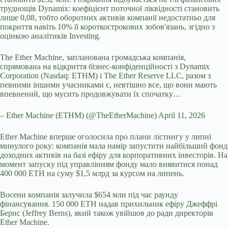
труднощів Dynamix: коефіцієнт поточної ліквідності становить
лише 0,08, тобто оборотних активів компанії недостатньо для
покриття навіть 10% її короткострокових зобов'язань, згідно з
оцінкою аналітиків Investing.
The Ether Machine, запланована громадська компанія,
спрямована на відкриття бізнес-конфіденційності з Dynamix
Corporation (Nasdaq: ETHM) і The Ether Reserve LLC, разом з
певними іншими учасниками є, невтішно все, що вони мають
впевнений, що мусить продовжувати їх спочатку…
– Ether Machine (ETHM) (@TheEtherMachine) April 11, 2026
Ether Machine вперше оголосила про плани лістингу у липні
минулого року: компанія мала намір запустити найбільший фонд
доходних активів на базі ефіру для корпоративних інвесторів. На
момент запуску під управлінням фонду мало виявитися понад
400 000 ETH на суму $1,5 млрд за курсом на липень.
Восени компанія залучила $654 млн під час раунду
фінансування. 150 000 ETH надав прихильник ефіру Джеффрі
Бернс (Jeffrey Berns), який також увійшов до ради директорів
Ether Machine.