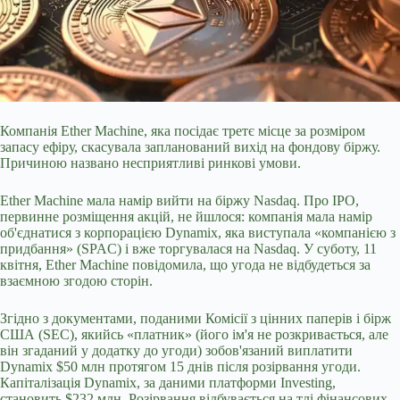
Компанія Ether Machine, яка посідає третє місце за розміром
запасу ефіру, скасувала запланований вихід на фондову біржу.
Причиною названо несприятливі ринкові умови.
Ether Machine мала намір вийти на біржу Nasdaq. Про IPO,
первинне розміщення акцій, не йшлося: компанія мала намір
об'єднатися з корпорацією Dynamix, яка виступала «компанією з
придбання» (SPAC) і вже торгувалася на Nasdaq. У суботу, 11
квітня, Ether Machine повідомила, що угода не відбудеться за
взаємною згодою сторін.
Згідно
з документами, поданими Комісії з цінних паперів і бірж
США (SEC), якийсь «платник» (його ім'я не розкривається, але
він згаданий у додатку до угоди) зобов'язаний виплатити
Dynamix $50 млн протягом 15 днів після розірвання угоди.
Капіталізація Dynamix, за даними платформи Investing,
становить $232 млн. Розірвання відбувається на тлі фінансових