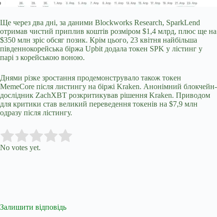
Ще через два дні, за даними Blockworks Research, SparkLend
отримав чистий приплив коштів розміром $1,4 млрд, плюс ще на
$350 млн зріс обсяг позик. Крім цього, 23 квітня найбільша
південнокорейська біржа Upbit додала токен SPK у лістинг у
парі з корейською воною.
Днями різке зростання продемонструвало також токен
MemeCore після листингу на біржі Kraken. Анонімний блокчейн-
дослідник ZachXBT розкритикував рішення Kraken. Приводом
для критики став великий переведення токенів на $7,9 млн
одразу після лістингу.
Submit Rating
Rate this item:
No votes yet.
Залишити відповідь