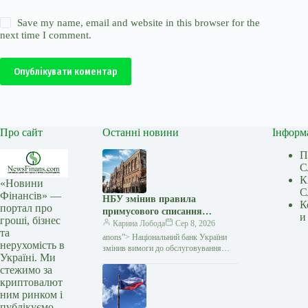
Save my name, email and website in this browser for the
next time I comment.
Опублікувати коментар
Про сайт
Останні новини
Інформ
П
С
К
«Новини
С
Фінансів» —
НБУ змінив правила
К
портал про
примусового списання
и
гроші, бізнес
коштів: що зміниться для
Карина Лобода
Сер 8, 2026
та
боржників — Мінфін
anons”> Національний банк України
нерухомість в
змінив вимоги до обслуговування
Україні. Ми
рахунків, на які накладено стягнення.
стежимо за
Відтепер банк повністю блокуватиме
криптовалют
власні операції клієнта
ним ринком і
публікуємо