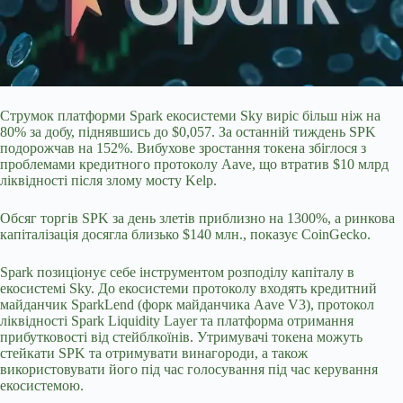
Струмок платформи Spark екосистеми Sky виріс більш ніж на
80% за добу, піднявшись до $0,057. За останній тиждень SPK
подорожчав на 152%. Вибухове зростання токена збіглося з
проблемами кредитного протоколу Aave, що втратив $10 млрд
ліквідності після злому мосту Kelp.
Обсяг торгів SPK за день злетів приблизно на 1300%, а ринкова
капіталізація досягла близько $140 млн., показує CoinGecko.
Spark позиціонує себе інструментом розподілу капіталу в
екосистемі Sky. До екосистеми протоколу входять
кредитний
майданчик SparkLend (форк майданчика Aave V3), протокол
ліквідності Spark Liquidity Layer та платформа отримання
прибутковості від стейблкоїнів. Утримувачі токена можуть
стейкати SPK та отримувати винагороди, а також
використовувати його під час голосування під час керування
екосистемою.