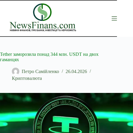
Перейти
до
вмісту
Tether заморозила понад 344 млн. USDT на двох
гаманцях
Петро Самійленко
26.04.2026
Криптовалюта