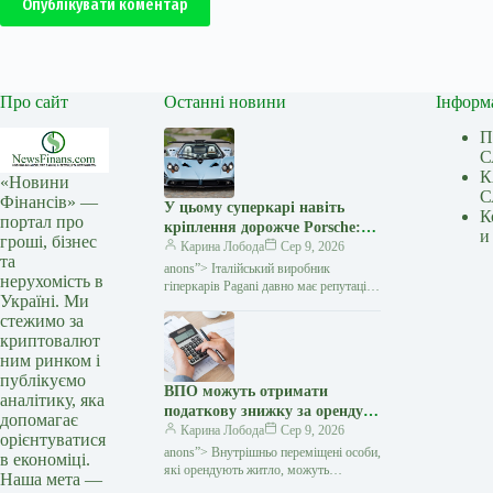
Опублікувати коментар
Про сайт
Останні новини
Інформ
П
С
К
«Новини
С
Фінансів» —
У цьому суперкарі навіть
К
портал про
кріплення дорожче Porsche:
и
гроші, бізнес
навіщо Pagani витрачає $160
Карина Лобода
Сер 9, 2026
та
тисяч на болти — Мінфін
anons”> Італійський виробник
нерухомість в
гіперкарів Pagani давно має репутацію
Україні. Ми
бренду, який перетворює автомобілі
стежимо за
на витвори мистецтва. Проте навіть
криптовалют
шанувальників марки здивував
ним ринком і
публікуємо
ВПО можуть отримати
аналітику, яка
податкову знижку за оренду
допомагає
житла: які умови треба
Карина Лобода
Сер 9, 2026
орієнтуватися
виконати — Мінфін
anons”> Внутрішньо переміщені особи,
в економіці.
які орендують житло, можуть
Наша мета —
скористатися податковою знижкою