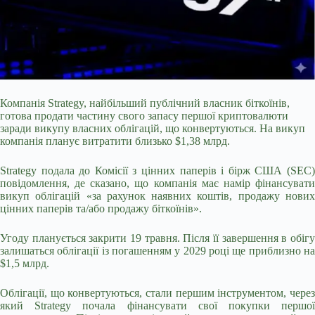
Компанія Strategy, найбільший публічний власник біткоїнів,
готова продати частину свого запасу першої криптовалюти
заради викупу власних облігацій, що конвертуються. На викуп
компанія планує витратити близько $1,38 млрд.
Strategy подала до Комісії з цінних паперів і бірж США (SEC)
повідомлення, де сказано, що компанія має намір фінансувати
викуп облігацій «за рахунок наявних коштів, продажу нових
цінних паперів та/або продажу біткоїнів».
Угоду планується закрити 19 травня. Після її завершення в
обігу
залишаться облігації із погашенням у 2029 році ще приблизно на
$1,5 млрд.
Облігації, що конвертуються, стали першим інструментом, через
який Strategy почала фінансувати свої покупки першої