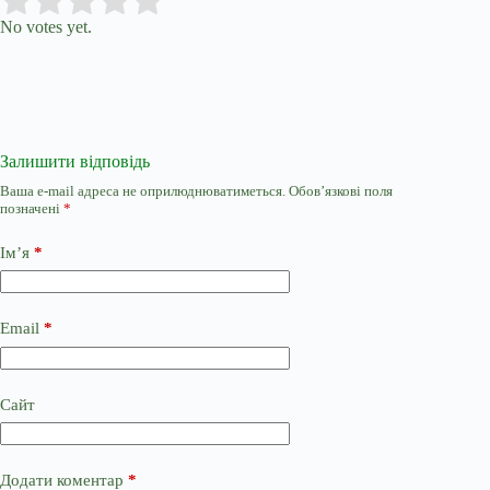
Submit Rating
Rate this item:
No votes yet.
Залишити відповідь
Ваша e-mail адреса не оприлюднюватиметься.
Обов’язкові поля
позначені
*
Ім’я
*
Email
*
Сайт
Додати коментар
*