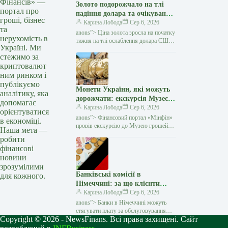
Фінансів» —
Золото подорожчало на тлі
портал про
падіння долара та очікувань
гроші, бізнес
переговорів США з Іраном —
Карина Лобода
Сер 6, 2026
та
Мінфін
anons”> Ціна золота зросла на початку
нерухомість в
тижня на тлі ослаблення долара США
Україні. Ми
та зниження побоювань щодо нового
стежимо за
витка інфляції. Як повідомляє Reuters,
криптовалют
ринок…
ним ринком і
публікуємо
Монети України, які можуть
аналітику, яка
дорожчати: екскурсія Музеєм
допомагає
грошей НБУ (відео) — Мінфін
Карина Лобода
Сер 6, 2026
орієнтуватися
anons”> Фінансовий портал «Мінфін»
в економіці.
провів екскурсію до Музею грошей
Наша мета —
Національного банку України разом із
робити
відомим українським нумізматом
фінансові
Андрієм
новини
зрозумілими
Банківські комісії в
для кожного.
Німеччині: за що клієнти
переплачують і як цього
Карина Лобода
Сер 6, 2026
уникнути — Мінфін
anons”> Банки в Німеччині можуть
стягувати плату за обслуговування
Copyright © 2026 - NewsFinans. Всі права захищені. Сайт
рахунків, перекази та інші послуги, але
не всі зміни тарифів є законними.