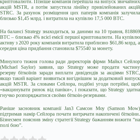
криптовалюти. Пізніше компанія перейшла на випуск звичайних
акцій MSTR, а потім запустила лінійку привілейованих акцій
STRC. За рахунок розміщення цих паперів компанія залучила
близько $1,45 млрд. і витратила на купівлю 17,5 000 BTC.
На балансі Strategy знаходиться, за даними на 10 травня, 818869
BTC – близько 4% всієї емісії першої криптовалюти. На купівлю
активу з 2020 року компанія витратила приблизно $61,86 млрд, а
середня ціна придбання становила $75540 за монету.
Минулого тижня голова ради директорів фірми Майкл Сейлор
(Michael Saylor) заявив, що Strategy може продати частину
резерву біткоїнів заради виплати дивідендів за акціями STRC,
якщо такий варіант виявиться вигіднішим за додатковий випуск
акцій MSTR. За словами Сейлора, подібні угоди потрібні, щоб
«вакцинувати ринок від паніки», і показати, що Strategy здатна
гнучко розпоряджатися своїми біткоін-резервами.
Раніше засновник компанії Jan3 Самсон Моу (Samson Mow)
підтримав намір Сейлора почати витрачати накопичені біткоїни.
Бізнесмен пояснив зміну стратегії Strategy бажанням вижити “на
полі бою”.