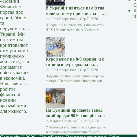
«Новини
С
Фінансів» —
В Україні з’явиться пам’ятна
К
портал про
монета: кому присвячена —
и
гроші, бізнес
Delo.ua
Лілія Яворський
Сер 7, 2026
та
В Україні з’явиться пам’ятна монета /
нерухомість в
НБУ Національний банк України у
Україні. Ми
2026 році випустить пам’ятну монету,
стежимо за
присвячену Папі Римському Іоанну…
криптовалют
ним ринком і
публікуємо
Курс валют на 8-9 серпня: як
аналітику, яка
змінився курс долара на
допомагає
вихідні?
Лілія Яворський
Сер 7, 2026
орієнтуватися
Нацбанк встановив офіційний курс на
в економіці.
вихідні / Depositphotos Оновлені дані
Наша мета —
щодо курсу валют в Україні.
робити
Перевірте вартість долара та євро…
фінансові
новини
зрозумілими
На Сумщині продають завод,
для кожного.
який продає 90% товарів за
кордон
Карина Панченко
Сер 7, 2026
У Конотопі виставили на продаж діюче
агропідприємство/Inventure У місті