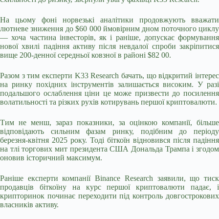
На цьому фоні норвезькі аналітики продовжують вважати
лютневе зниження до $60 000 ймовірним дном поточного циклу
— хоча частина інвесторів, як і раніше, допускає формування
нової хвилі падіння активу після невдалої спроби закріпитися
вище 200-денної середньої ковзної в районі $82 00.
Разом з тим експерти K33 Research бачать, що відкритий інтерес
на ринку похідних інструментів залишається високим. У разі
подальшого ослаблення ціни це може призвести до посилення
волатильності та різких рухів котирувань першої криптовалюти.
Тим не менш, зараз показники, за оцінкою компанії, більше
відповідають сильним фазам ринку, подібним до періоду
березня-квітня 2025 року. Тоді біткоїн відновився після падіння
на тлі торгових мит президента США Дональда Трампа і згодом
оновив історичний максимум.
Раніше експерти компанії Binance Research заявили, що тиск
продавців біткоїну на курс першої криптовалюти падає, і
крипторинок починає переходити під контроль довгострокових
власників активу.