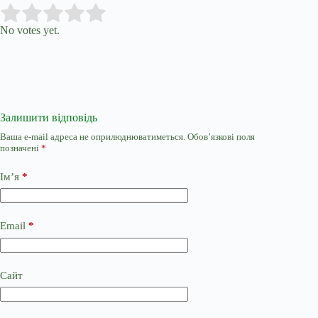
Submit Rating
Rate this item:
No votes yet.
Залишити відповідь
Ваша e-mail адреса не оприлюднюватиметься.
Обов’язкові поля
позначені
*
Ім’я
*
Email
*
Сайт