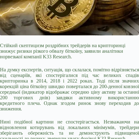
Стійкий скептицизм роздрібних трейдерів на крипторинці
знижує ризики різкого обвалу біткоїну, заявили аналітики
норвезької компанії K33 Research.
На думку експертів, ситуація, що склалася, помітно відрізняється
від сценаріїв, які спостерігалися під час великих спадів
крипторинка в 2014, 2018 і 2022 роках. Тоді після значних
корекцій ціна біткоїну швидко поверталася до 200-денної ковзної
середньої (індикатор відображає середню ціну активу за останні
200 торгових днів) завдяки активному
використанню
кредитного плеча. Однак згодом ринок знову переходив до
зниження.
Нині подібної картини не спостерігається. Незважаючи на
відновлення котирувань від локальних мінімумів, трейдери
зберігають обережність та не демонструють підвищеної
схильності до ризику, звернули увагу фахівці K33 Research.