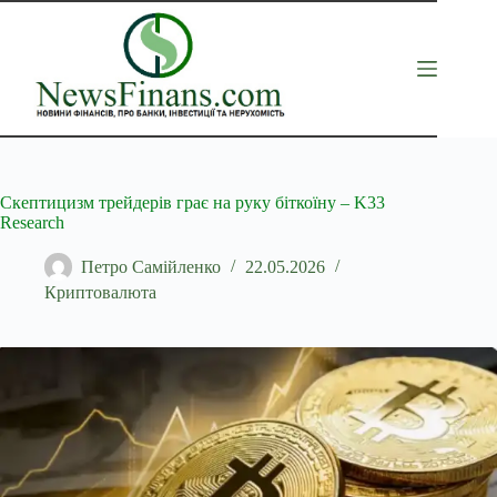
Перейти
до
вмісту
Скептицизм трейдерів грає на руку біткоїну – K33
Research
Петро Самійленко
22.05.2026
Криптовалюта