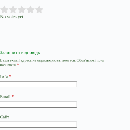
Submit Rating
Rate this item:
No votes yet.
Залишити відповідь
Ваша e-mail адреса не оприлюднюватиметься.
Обов’язкові поля
позначені
*
Ім’я
*
Email
*
Сайт