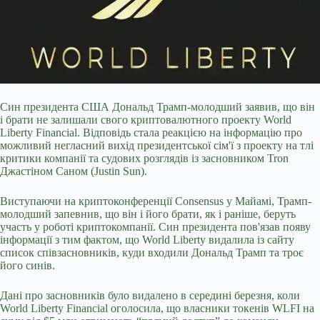
Син президента США Дональд Трамп-молодший заявив, що він
і брати не залишали свого криптовалютного проекту World
Liberty Financial. Відповідь стала реакцією на інформацію про
можливий негласний вихід президентської сім'ї з проекту на тлі
критики компанії та судових розглядів із засновником Tron
Джастіном Саном (Justin Sun).
Виступаючи на криптоконференції Consensus у Майамі, Трамп-
молодший запевнив, що він і його брати, як і раніше, беруть
участь у роботі криптокомпанії. Син президента
пов'язав появу
інформації з тим фактом, що World Liberty видалила із сайту
список співзасновників, куди входили Дональд Трамп та троє
його синів.
Дані про засновників було видалено в середині березня, коли
World Liberty Financial оголосила, що власники токенів WLFI на