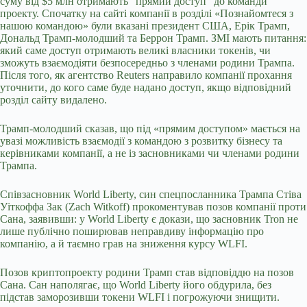
суму від $5 млн отримають “прямий доступ” до команди
проекту. Спочатку на сайті компанії в розділі «Познайомтеся з
нашою командою» були вказані президент США, Ерік Трамп,
Дональд Трамп-молодший та Беррон Трамп. ЗМІ мають питання:
який саме доступ отримають великі власники токенів, чи
зможуть взаємодіяти безпосередньо з членами родини Трампа.
Після того, як агентство Reuters направило компанії прохання
уточнити, до кого саме буде надано доступ, якщо відповідний
розділ сайту видалено.
Трамп-молодший сказав, що під «прямим доступом» мається на
увазі можливість взаємодії з командою з розвитку бізнесу та
керівниками компанії, а не із засновниками чи членами родини
Трампа.
Співзасновник World Liberty, син спецпосланника Трампа Стіва
Уіткоффа Зак (Zach Witkoff) прокоментував позов компанії проти
Сана, заявивши: у World Liberty є докази, що засновник Tron не
лише публічно поширював неправдиву інформацію про
компанію, а й таємно грав на зниження курсу WLFI.
Позов криптопроекту родини Трамп став відповіддю на позов
Сана. Сан наполягає, що World Liberty його обдурила, без
підстав заморозивши токени WLFI і погрожуючи знищити.