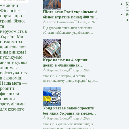
К
«Новини
С
Фінансів» —
Після атак Росії український
К
портал про
бізнес втратив понад 400 тис.
и
гроші, бізнес
кв. м складів – Forbes
Петро Самійленко
Сер 6, 2026
та
Під ударами опинилися логістичні
нерухомість в
об’єкти найбільших українських
Україні. Ми
компаній Від початку
стежимо за
повномасштабної війни російські атаки
криптовалют
знищили понад 400 тис. кв. м…
ним ринком і
публікуємо
Курс валют на 4 серпня:
аналітику, яка
долар в обмінниках
допомагає
подешевшав на 10 копійок —
Карина Лобода
Сер 6, 2026
орієнтуватися
Мінфін
anons”> У вівторок, 4 серпня,
в економіці.
на готівковому ринку середній курс
Наша мета —
долара знизився на 10 копійок
робити
у покупці та виріс на 7 копійок
фінансові
у продажу. Євро подорожчало…
новини
зрозумілими
Уряд назвав законопроєкти,
для кожного.
без яких Україна не зможе
просунутися до членства в ЄС
Карина Лобода
Сер 6, 2026
— Мінфін
anons”> Україна має якнайшвидше
ухвалити низку законопроєктів, від