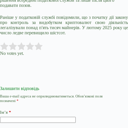
рішення всередині податкової служби та лише після цього
подавати позов.
Раніше у податковій службі повідомили, що з початку дії закону
про контроль за видобутком криптовалют свою діяльність
легалізували понад п'ять тисяч майнерів. У лютому 2025 року це
число ледве перевищило шістсот.
Submit Rating
Rate this item:
No votes yet.
Залишити відповідь
Ваша e-mail адреса не оприлюднюватиметься.
Обов’язкові поля
позначені
*
Ім’я
*