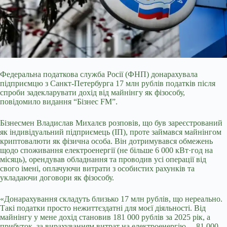
Федеральна податкова служба Росії (ФНП) донарахувала
підприємцю з Санкт-Петербурга 17 млн рублів податків після
спроби задекларувати дохід від майнінгу як фізособу,
повідомило видання “Бізнес FM”.
Бізнесмен Владислав Михалєв розповів, що був зареєстрований
як індивідуальний підприємець (ІП), проте займався майнінгом
криптовалюти як фізична особа. Він дотримувався обмежень
щодо споживання електроенергії (не більше 6 000 кВт·год на
місяць), орендував обладнання та проводив усі операції від
свого
імені, оплачуючи витрати з особистих рахунків та
укладаючи договори як фізособу.
«Донарахування складуть близько 17 млн рублів, що нереально.
Такі податки просто нежиттєздатні для моєї діяльності. Від
майнінгу у мене дохід становив 181 000 рублів за 2025 рік, а
прибуток, за вирахуванням витрат на електроенергію, – 81 000