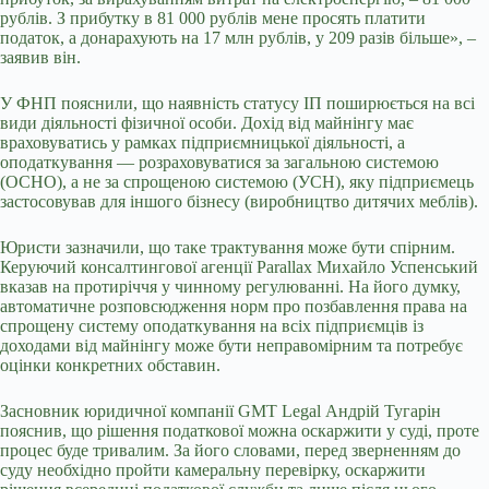
рублів. З прибутку в 81 000 рублів мене просять платити
податок, а донарахують на 17 млн рублів, у 209 разів більше», –
заявив він.
У ФНП пояснили, що наявність статусу ІП поширюється на всі
види діяльності фізичної особи. Дохід від майнінгу має
враховуватись у рамках підприємницької діяльності, а
оподаткування — розраховуватися за загальною системою
(ОСНО), а не за спрощеною системою (УСН), яку підприємець
застосовував для іншого бізнесу (виробництво дитячих меблів).
Юристи зазначили, що таке трактування може бути спірним.
Керуючий консалтингової агенції Parallax Михайло Успенський
вказав на протиріччя у чинному регулюванні. На його думку,
автоматичне розповсюдження норм про позбавлення права на
спрощену систему оподаткування на всіх підприємців із
доходами від майнінгу може бути неправомірним та потребує
оцінки конкретних обставин.
Засновник юридичної компанії GMT Legal Андрій Тугарін
пояснив, що рішення податкової можна оскаржити у суді, проте
процес буде тривалим. За його словами, перед зверненням до
суду необхідно пройти камеральну перевірку, оскаржити