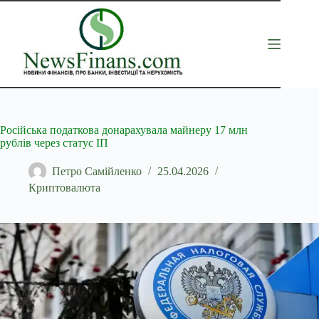
Перейти
до
вмісту
Російська податкова донарахувала майнеру 17 млн
рублів через статус ІП
Петро Самійленко
25.04.2026
Криптовалюта