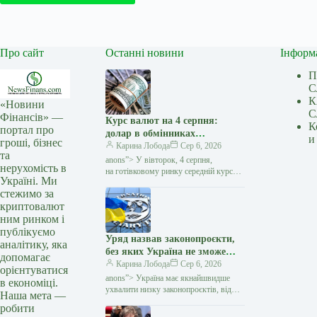
Про сайт
Останні новини
Інформ
П
С
К
«Новини
С
Фінансів» —
Курс валют на 4 серпня:
К
портал про
долар в обмінниках
и
гроші, бізнес
подешевшав на 10 копійок —
Карина Лобода
Сер 6, 2026
та
Мінфін
anons”> У вівторок, 4 серпня,
нерухомість в
на готівковому ринку середній курс
Україні. Ми
долара знизився на 10 копійок
стежимо за
у покупці та виріс на 7 копійок
криптовалют
у продажу. Євро подорожчало…
ним ринком і
публікуємо
Уряд назвав законопроєкти,
аналітику, яка
без яких Україна не зможе
допомагає
просунутися до членства в ЄС
Карина Лобода
Сер 6, 2026
орієнтуватися
— Мінфін
anons”> Україна має якнайшвидше
в економіці.
ухвалити низку законопроєктів, від
Наша мета —
яких залежить подальше просування
робити
на шляху до членства в